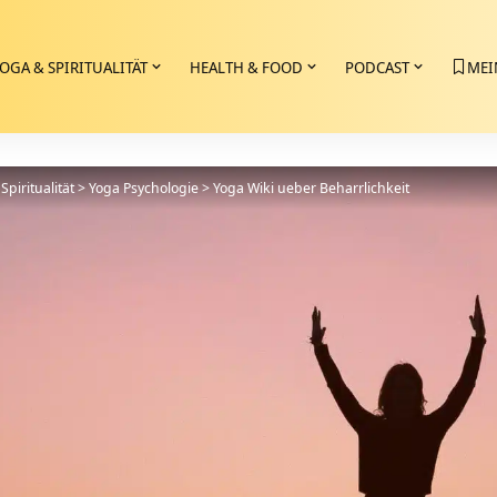
OGA & SPIRITUALITÄT
HEALTH & FOOD
PODCAST
MEI
Spiritualität
>
Yoga Psychologie
>
Yoga Wiki ueber Beharrlichkeit