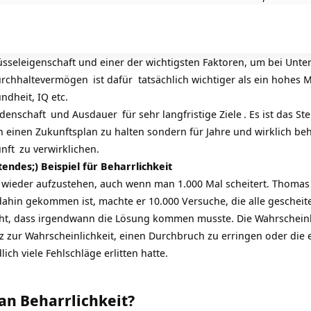
lüsseleigenschaft und einer der wichtigsten Faktoren, um bei Unte
rchhaltevermögen
ist dafür tatsächlich wichtiger als ein hohes M
ndheit, IQ etc.
idenschaft
und
Ausdauer
für sehr langfristige
Ziele
. Es ist das S
einen Zukunftsplan zu halten sondern für Jahre und wirklich beh
nft
zu verwirklichen.
endes;) Beispiel für Beharrlichkeit
r wieder aufzustehen, auch wenn man 1.000 Mal scheitert. Thomas 
 dahin gekommen ist, machte er 10.000 Versuche, die alle gescheite
ucht, dass irgendwann die Lösung kommen musste. Die Wahrscheinli
z zur Wahrscheinlichkeit, einen Durchbruch zu erringen oder die 
ich viele Fehlschläge erlitten hatte.
an Beharrlichkeit?