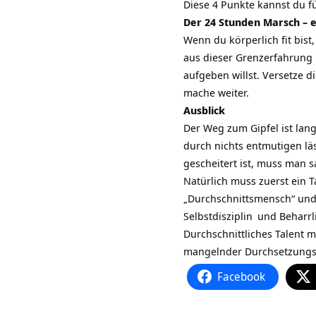
Diese 4 Punkte kannst du für
Der 24 Stunden Marsch – 
Wenn du körperlich fit bis
aus dieser Grenzerfahrung
aufgeben willst. Versetze d
mache weiter.
Ausblick
Der Weg zum Gipfel ist lan
durch nichts entmutigen lä
gescheitert ist, muss man s
Natürlich muss zuerst ein T
„Durchschnittsmensch“ und 
Selbstdisziplin
und Beharrli
Durchschnittliches Talent m
mangelnder Durchsetzungskr
Facebook