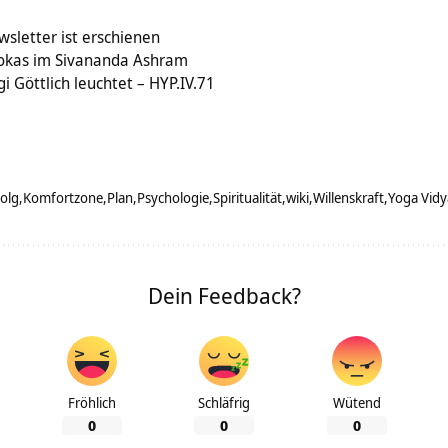
wsletter ist erschienen
okas im Sivananda Ashram
i Göttlich leuchtet – HYP.IV.71
folg
Komfortzone
Plan
Psychologie
Spiritualität
wiki
Willenskraft
Yoga Vidy
Dein Feedback?
Fröhlich
Schläfrig
Wütend
0
0
0