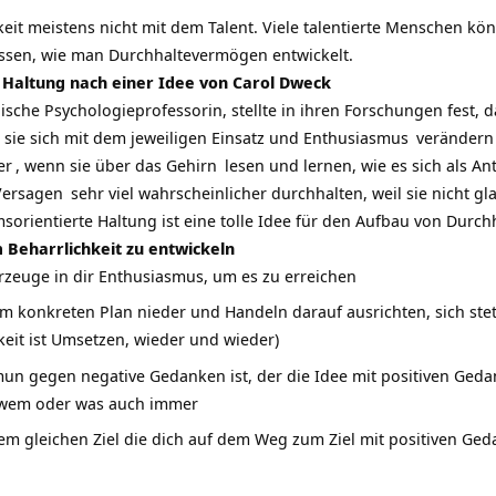
hkeit meistens nicht mit dem Talent. Viele talentierte Menschen kö
wissen, wie man Durchhaltevermögen entwickelt.
 Haltung nach einer Idee von Carol Dweck
sche Psychologieprofessorin, stellte in ihren Forschungen fest, da
s sie sich mit dem jeweiligen Einsatz und
Enthusiasmus
verändern
er
, wenn sie über das
Gehirn
lesen und lernen, wie es sich als A
Versagen
sehr viel wahrscheinlicher durchhalten, weil sie nicht 
msorientierte Haltung ist eine tolle Idee für den Aufbau von Durc
m Beharrlichkeit zu entwickeln
erzeuge in dir Enthusiasmus, um es zu erreichen
nem konkreten Plan nieder und Handeln darauf ausrichten, sich ste
keit ist Umsetzen, wieder und wieder)
mmun gegen negative Gedanken ist, der die Idee mit positiven Ge
 wem oder was auch immer
em gleichen Ziel die dich auf dem Weg zum Ziel mit positiven Ge