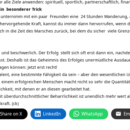
 alle Ziele anwenden: spirituell, sportlich, partnerschaftlich, finanz
ein besonderer Trick
t, unternimm mit ein paar Freunden eine 24 Stunden Wanderung, au
 hervorgehende Kraft, kannst du immer dann hervorrufen, wenn 
ich in die Zeit des Marsches zurück, bei dem du sicher viele Gre
g und beschwerlich. Der
Erfolg
stellt sich oft erst dann ein, nac
sst. Deshalb ist das Geheimnis des Erfolges unermüdliche Ausda
agen können: Jetzt erst recht!
alent, eine bestimmte Fähigkeit da sein – aber den wesentlichen 
einem erfolgreichen Menschen macht nicht so sehr die Quantität
chkeit, mit denen er an diesen gearbeitet hat.
it überdurchschnittlicher Beharrlichkeit ist unendlich mehr wert 
aft. (ck)
Share on X
LinkedIn
WhatsApp
Em