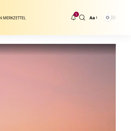
5
Aa
N MERKZETTEL
Größenänderung