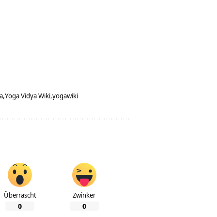
a
Yoga Vidya Wiki
yogawiki
Überrascht
Zwinker
0
0