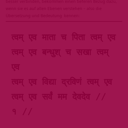
besser verbinden, bekommen einen tieferen Bezug dazu,
wenn sie es auf allen Ebenen verstehen – also die
Übersetzung und Bedeutung
kennen:
त्वम् एव माता च पिता त्वम् एव 
त्वम् एव बन्धुश् च सखा त्वम् 
एव
त्वम् एव विद्या द्रविणं त्वम् एव 
त्वम् एव सर्वं मम देवदेव // 
१ // 