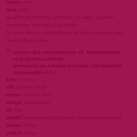
mama
: mein
deva
: Gott
Du allein [bist] Mutter und Vater, du allein. Du allein
Verwandter und Freund, du allein.
Du allein Wissen und Reichtum, du allein. Du allein alles,
mein Gott der Götter.
kāyena vācā manasendriyair vā ‚ buddhyātmanā
vā prakṛteḥ svabhāvāt
karomi yad yat sakalaṃ parasmai ‚ nārāyaṇāyeti
samarpayāmi // 2 //
kāya
: Körper
vāk
: Sprache, Rede
manas
: Denken, Wille
indriya
: Sinnesorgan
vā
: oder
buddhi
: Wahrnehmung, Intellekt, Unterscheidungskraft
ātman
: Selbst
prakṛti
: Natur