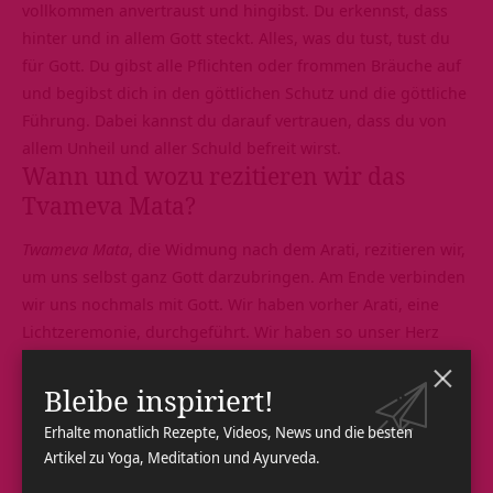
vollkommen anvertraust und hingibst. Du erkennst, dass
hinter und in allem Gott steckt. Alles, was du tust, tust du
für Gott. Du gibst alle Pflichten oder frommen Bräuche auf
und begibst dich in den göttlichen Schutz und die göttliche
Führung. Dabei kannst du darauf vertrauen, dass du von
allem Unheil und aller Schuld befreit wirst.
Wann und wozu rezitieren wir das
Tvameva Mata?
Twameva Mata
, die Widmung nach dem
Arati
, rezitieren wir,
um uns selbst ganz Gott darzubringen. Am Ende verbinden
wir uns nochmals mit Gott. Wir haben vorher Arati, eine
Lichtzeremonie, durchgeführt. Wir haben so unser Herz
geöffnet, Gott in all seinen Erscheinungen und Aspekten
verehrt und gute Wünsche in alle Richtungen geschickt.
Bleibe inspiriert!
Und jetzt bringen wir unser Leben ganz Gott dar.
Erhalte monatlich Rezepte, Videos, News und die besten
Artikel zu Yoga, Meditation und Ayurveda.