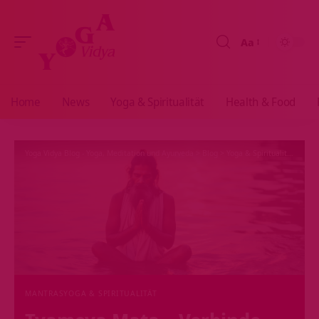
Aa
Größenänderun
Home
News
Yoga & Spiritualität
Health & Food
Yoga Vidya Blog - Yoga, Meditation und Ayurveda
>
Blog
>
Yoga & Spiritualität
>
Mant
MANTRAS
YOGA & SPIRITUALITÄT