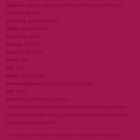
dharma
: Gesetz, Religion, Pflicht, Recht, Gerechtigkeit,
frommer Brauch
pari-tyaj
: ganz aufgeben
mām
: mich, zu mir
eka
: eins, allein
śaraṇa
: Schutz
vraja
(vraj): gehe
aham
: ich
tvā
: dich
pāpa
: Übel, Sünde
mokṣayiṣyāmi
(muc): ich werde befreien
mā
: nicht
śucaḥ
(śuc): bedaure, trauere
Gib alle frommen Bräuche auf und begib dich in meinen
(Kṛṣṇas)
alleinigen Schutz. Ich werde dich von allem Übel
befreien, trauere nicht.
Es ist also ein
Mantra
, mit dem du dich dem Göttlichen