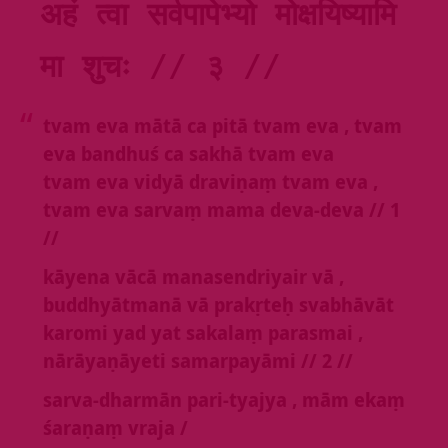
अहं त्वा सर्वपापेभ्यो मोक्षयिष्यामि 
मा शुचः // ३ //
tvam eva mātā ca pitā tvam eva ‚ tvam
eva bandhuś ca sakhā tvam eva
tvam eva vidyā draviṇaṃ tvam eva ‚
tvam eva sarvaṃ mama deva-deva // 1
//
kāyena vācā manasendriyair vā ‚
buddhyātmanā vā prakṛteḥ svabhāvāt
karomi yad yat sakalaṃ parasmai ‚
nārāyaṇāyeti samarpayāmi // 2 //
sarva-dharmān pari-tyajya ‚ mām ekaṃ
śaraṇaṃ vraja /