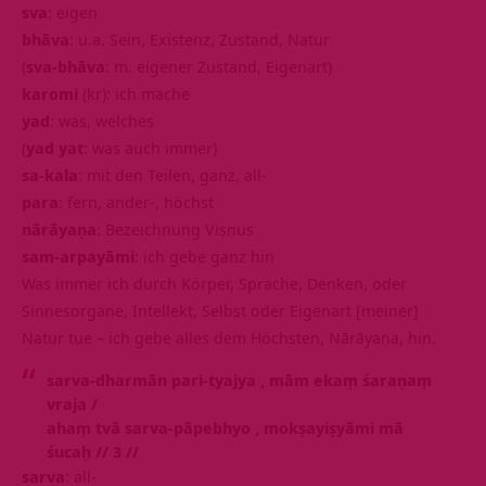
sva
: eigen
bhāva
: u.a. Sein, Existenz, Zustand, Natur
(
sva-bhāva
: m. eigener Zustand, Eigenart)
karomi
(kṛ): ich mache
yad
: was, welches
(
yad yat
: was auch immer)
sa-kala
: mit den Teilen, ganz, all-
para
: fern, ander-, höchst
nārāyaṇa
: Bezeichnung Viṣṇus
sam-arpayāmi
: ich gebe ganz hin
Was immer ich durch Körper, Sprache, Denken, oder
Sinnesorgane, Intellekt, Selbst oder Eigenart [meiner]
Natur tue – ich gebe alles dem Höchsten, Nārāyaṇa, hin.
sarva-dharmān pari-tyajya ‚ mām ekaṃ śaraṇaṃ
vraja /
ahaṃ tvā sarva-pāpebhyo ‚ mokṣayiṣyāmi mā
śucaḥ // 3 //
sarva
: all-