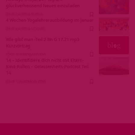
glückverheissend Neues einzuladen
VOR 2 JAHREN
1K VIEWS
4 Wochen Yogalehrerausbildung im Januar
VOR 8 JAHREN
521 VIEWS
Wie gibt man -Teil 2 Bh G 17.21 mp3
Kurzvortrag
VOR 18 JAHREN
515 VIEWS
14 – Identifiziere dich nicht mit Eltern-
Kind-Rollen – Gelassenheits-Podcast Teil
14
VOR 13 JAHREN
584 VIEWS