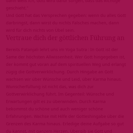
dann weiß ich, Gott wird dafür sorgen, dass das Richtige
geschieht.“
Und Gott hat das
Versprechen
gegeben: wenn du alles Gott
darbringst, dann wirst du nichts Falsches machen, dann
wird für dich nichts von Übel sein.
Vertraue dich der göttlichen Führung an
Bereits
Patanjali lehrt uns im Yoga Sutra
: In Gott ist der
Same der höchsten Allwissenheit. Wer Gott hingegeben ist,
der kommt gut voran auf dem spirituellen Weg und erlangt
zügig die Gottverwirklichung. Durch Hingabe an Gott
wachsen wir über Wünsche und Leid, über Karma hinaus.
Wunscherfüllung ist nicht das, was dich zur
Gottverwirklichung führt. Im Gegenteil: Wünsche und
Erwartungen gilt es zu überwinden. Durch
Karma
bekommst du schöne und auch weniger schöne
Erfahrungen. Wachse mit Hilfe der Gotteshingabe über die
Grenzen des Karma hinaus. Erledige deine Aufgabe so gut
du kannst, mit ganzem Herzen. Übergib sie Gott und