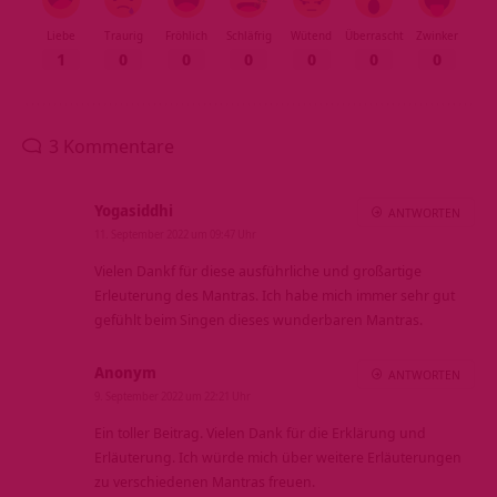
Liebe
Traurig
Fröhlich
Schläfrig
Wütend
Überrascht
Zwinker
1
0
0
0
0
0
0
3 Kommentare
Yogasiddhi
ANTWORTEN
11. September 2022 um 09:47 Uhr
Vielen Dankf für diese ausführliche und großartige
Erleuterung des Mantras. Ich habe mich immer sehr gut
gefühlt beim Singen dieses wunderbaren Mantras.
Anonym
ANTWORTEN
9. September 2022 um 22:21 Uhr
Ein toller Beitrag. Vielen Dank für die Erklärung und
Erläuterung. Ich würde mich über weitere Erläuterungen
zu verschiedenen Mantras freuen.