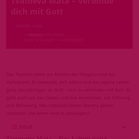
Tvameva Mata – Verbinde
dich mit Gott
LESEZEIT: 10 MIN
VON
MOHINI
VOR 4 JAHREN
ZULETZT AKTUALISIERT: 10. APRIL 2025 08:53
Das
Tvameva Mata
: ein Mantra der Hingabe und des
Vertrauens. Es bedeutet, sich selbst und das eigene Leben
ganz darzubringen an Gott – sich zu verbinden mit Gott. Es
geht auch um das Geben und das Annehmen, um Führung
und Befreiung. Was bedeutet dieses Mantra genau
übersetzt und wann wird es gesungen?
Inhalt
Tvameva Mata – Das Leben ganz