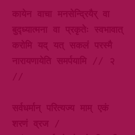
कायेन वाचा मनसेन्द्रियैर् वा 
बुद्ध्यात्मना वा प्रकृतेः स्वभावात् 
करोमि यद् यत् सकलं परस्मै 
नारायणायेति समर्पयामि // २ 
// 
सर्वधर्मान् परित्यज्य माम् एकं 
शरणं व्रज / 