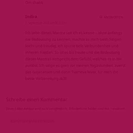
Om shanti
Indira
ANTWORTEN
5. September 2022 um 00:13 Uhr
Ich liebe dieses Mantra seit ich es kenne – ohne anfangs
die Bedeutung zu kennen, machte es mich beim Singen
leicht und freudig, ich spürte tiefe Verbundenheit und
inneren Frieden. So ist es bis heute und die Bedeutung
dieses Mantras entspricht dem Gefühl, welches es in mir
auslöst. Ich singe es gern vor meinen Yogastunden, zuerst
das Gajananam und dann Tvameva Mata, für mich die
beste Vorbereitung 🙏🏼
Schreibe einen Kommentar
Deine E-Mail-Adresse wird nicht veröffentlicht.
Erforderliche Felder sind mit
*
markiert.