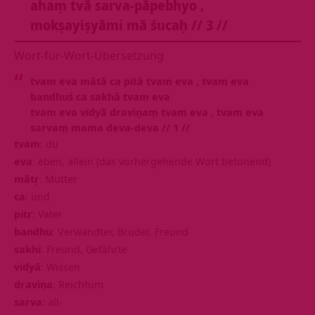
ahaṃ tvā sarva-pāpebhyo ‚
mokṣayiṣyāmi mā śucaḥ // 3 //
Wort-für-Wort-Übersetzung
tvam eva mātā ca pitā tvam eva ‚ tvam eva
bandhuś ca sakhā tvam eva
tvam eva vidyā draviṇaṃ tvam eva ‚ tvam eva
sarvaṃ mama deva-deva // 1 //
tvam
: du
eva
: eben, allein (das vorhergehende Wort betonend)
mātṛ
: Mutter
ca
: und
pitṛ
: Vater
bandhu
: Verwandter, Bruder, Freund
sakhi
: Freund, Gefährte
vidyā
: Wissen
draviṇa
: Reichtum
sarva
: all-