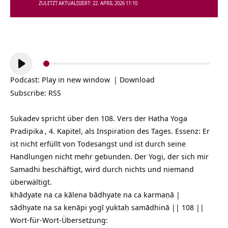
ZULETZT AKTUALISIERT: 22. APRIL 2026 11:10
Audio-
Player
Podcast:
Play in new window
|
Download
Subscribe:
RSS
Sukadev spricht über den 108. Vers der
Hatha Yoga
Pradipika
, 4. Kapitel, als Inspiration des Tages. Essenz: Er
ist nicht erfüllt von Todesangst und ist durch seine
Handlungen nicht mehr gebunden. Der Yogi, der sich mir
Samadhi beschäftigt, wird durch nichts und niemand
überwältigt.
khādyate na ca kālena bādhyate na ca karmaṇā |
sādhyate na sa kenāpi yogī yuktaḥ samādhinā || 108 ||
Wort-für-Wort-Übersetzung: