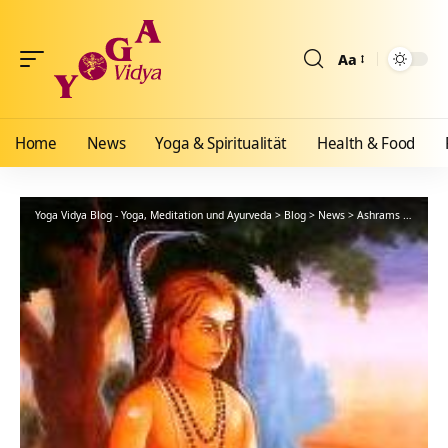
Aa
Größenänderun
Home
News
Yoga & Spiritualität
Health & Food
Yoga Vidya Blog - Yoga, Meditation und Ayurveda
>
Blog
>
News
>
Ashrams
>
Bad Me