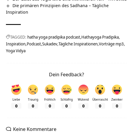
Die primären Prinzipien des Sadhana – Tägliche
Inspiration
TAGGED:
hatha yoga pradipika podcast
Hathayoga Pradipika
Inspiration
Podcast
Sukadev
Tägliche Inspirationen
Vorträge mp3
Yoga Vidya
Dein Feedback?
Liebe
Traurig
Fröhlich
Schläfrig
Wütend
Überrascht
Zwinker
0
0
0
0
0
0
0
Keine Kommentare