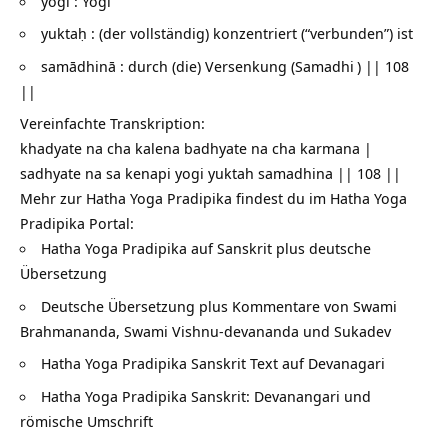
yogī :
Yogi
yuktaḥ : (der vollständig) konzentriert (“verbunden”) ist
samādhinā : durch (die) Versenkung (
Samadhi
) || 108
||
Vereinfachte Transkription:
khadyate na cha kalena badhyate na cha karmana |
sadhyate na sa kenapi yogi yuktah samadhina || 108 ||
Mehr zur Hatha Yoga Pradipika findest du im Hatha Yoga
Pradipika Portal:
Hatha Yoga Pradipika auf Sanskrit plus deutsche
Übersetzung
Deutsche Übersetzung plus Kommentare von Swami
Brahmananda, Swami Vishnu-devananda und Sukadev
Hatha Yoga Pradipika Sanskrit Text auf Devanagari
Hatha Yoga Pradipika Sanskrit: Devanangari und
römische Umschrift