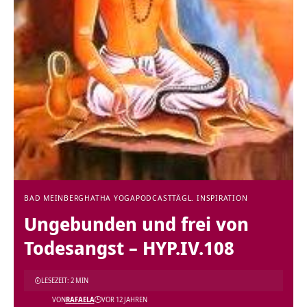
BAD MEINBERG
HATHA YOGA
PODCAST
TÄGL. INSPIRATION
Ungebunden und frei von
Todesangst – HYP.IV.108
LESEZEIT: 2 MIN
VON
RAFAELA
VOR 12 JAHREN