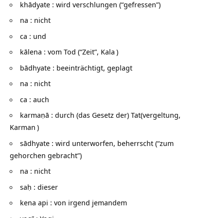
khādyate : wird verschlungen (“gefressen”)
na : nicht
ca : und
kālena : vom Tod (“Zeit”,
Kala
)
bādhyate : beeinträchtigt, geplagt
na : nicht
ca : auch
karmaṇā : durch (das Gesetz der) Tat(vergeltung,
Karman
)
sādhyate : wird unterworfen, beherrscht (“zum
gehorchen gebracht”)
na : nicht
saḥ : dieser
kena api : von irgend jemandem