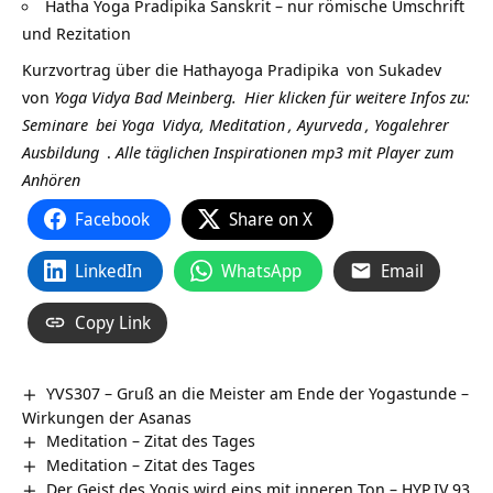
Hatha Yoga Pradipika Sanskrit – nur römische Umschrift
und Rezitation
Kurzvortrag über die
Hathayoga Pradipika
von
Sukadev
von
Yoga Vidya Bad Meinberg.
Hier klicken für weitere Infos zu:
Seminare
bei
Yoga
Vidya,
Meditation
,
Ayurveda
,
Yogalehrer
Ausbildung
.
Alle täglichen Inspirationen mp3 mit Player zum
Anhören
Facebook
Share on X
LinkedIn
WhatsApp
Email
Copy Link
YVS307 – Gruß an die Meister am Ende der Yogastunde –
Wirkungen der Asanas
Meditation – Zitat des Tages
Meditation – Zitat des Tages
Der Geist des Yogis wird eins mit inneren Ton – HYP.IV.93