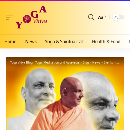
Aa
Größenänderun
Home
News
Yoga & Spiritualität
Health & Food
Yoga Vidya Blog - Yoga, Meditation und Ayurveda
>
Blog
>
News
>
Events
>
Yoga – Zi