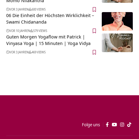
Momo Nilakantha
VOR 3 JAHREN
600 VIEWS
06 Die Einheit der Höchsten Wirklichkeit –
Swami Chidananda
VOR 10 JAHREN
579 VIEWS
Guten Morgen Yogaflow mit Patrick |
Vinyasa Yoga | 15 Minuten | Yoga Vidya
VOR 3 JAHREN
469 VIEWS
Folge uns