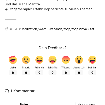
und das Maha Mantra
Yogatherapie: Erfahrungsberichte zu vielen Themen
TAGGED:
Meditation
Swami Sivananda
Yoga
Yoga Vidya
Zitat
Dein Feedback?
Liebe
Traurig
Fröhlich
Schläfrig
Wütend
Überrascht
Zwinker
0
0
0
0
0
0
0
1 Kommentar
Peter
ANTWORTEN