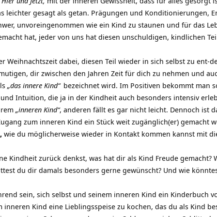
s
Hier und Jetzt,
mit der inneren Gewissheit, dass für alles gesorgt is
 das leichter gesagt als getan. Prägungen und Konditionierungen,
hwer, unvoreingenommen wie ein Kind zu staunen und für das Leb
acht hat, jeder von uns hat diesen unschuldigen, kindlichen Teil
der Weihnachtszeit dabei, diesen Teil wieder in sich selbst zu ent-d
utigen, dir zwischen den Jahren Zeit für dich zu nehmen und auch
als
„das innere Kind“
bezeichnet wird. Im Positiven bekommt man s
d Intuition, die ja in der Kindheit auch besonders intensiv er
ihrem
„inneren Kind“
, anderen fällt es gar nicht leicht. Dennoch ist 
 Zugang zum inneren Kind ein Stück weit zugänglich(er) gemacht 
,
wie du möglicherweise wieder in Kontakt kommen kannst mit dies
ne Kindheit zurück denkst, was hat dir als Kind Freude gemacht?
ttest du dir damals besonders gerne gewünscht? Und wie könntes
end sein, sich selbst und seinem inneren Kind ein Kinderbuch v
 inneren Kind eine Lieblingsspeise zu kochen, das du als Kind b