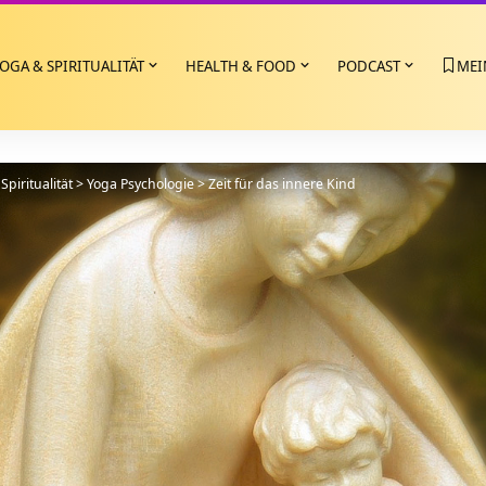
OGA & SPIRITUALITÄT
HEALTH & FOOD
PODCAST
MEI
Spiritualität
>
Yoga Psychologie
>
Zeit für das innere Kind