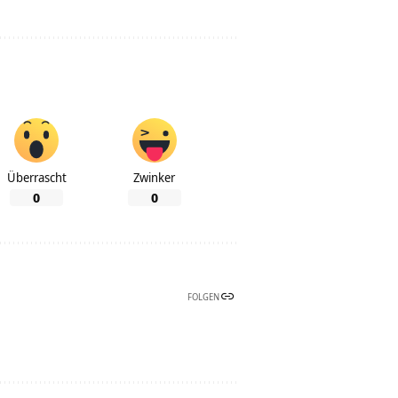
Überrascht
Zwinker
0
0
FOLGEN