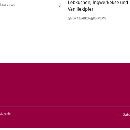
Lebkuchen, Ingwerkekse und
441 VIEWS
Vanillekipferl
VOR 12 JAHREN
854 VIEWS
‑vidya.de
Dat