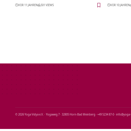
VOR 11 JAHREN
501 VIEWS
VOR 10 JAHREN
© 2026 Yoga Vidya e.V. · Yogaweg 7 · 32805 Horn‑Bad Meinberg · +49 5234 87‑0 · info@yoga