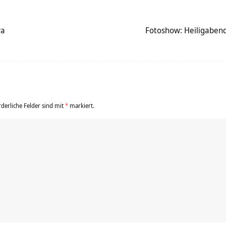
ra
Fotoshow: Heiligaben
rderliche Felder sind mit
*
markiert.