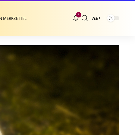
5
Aa
N MERKZETTEL
Größenänderung