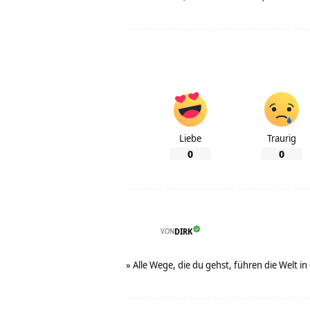
Liebe
Traurig
0
0
VON
DIRK
» Alle Wege, die du gehst, führen die Welt in