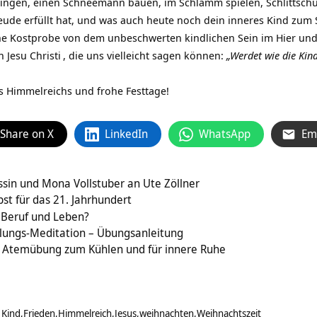
pringen, einen Schneemann bauen, im Schlamm spielen, Schlittsc
Freude erfüllt hat, und was auch heute noch dein inneres Kind zum 
e Kostprobe von dem unbeschwerten kindlichen Sein im Hier und 
en
Jesu Christi
, die uns vielleicht sagen können:
„Werdet wie die Kin
s Himmelreichs und frohe Festtage!
Share on X
LinkedIn
WhatsApp
Em
sin und Mona Vollstuber an Ute Zöllner
st für das 21. Jahrhundert
 Beruf und Leben?
hlungs-Meditation – Übungsanleitung
– Atemübung zum Kühlen und für innere Ruhe
 Kind
Frieden
Himmelreich
Jesus
weihnachten
Weihnachtszeit