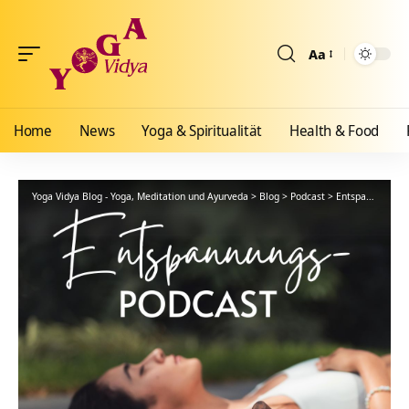
Aa
Größenänderun
Home
News
Yoga & Spiritualität
Health & Food
Yoga Vidya Blog - Yoga, Meditation und Ayurveda
>
Blog
>
Podcast
>
Entspannung
>