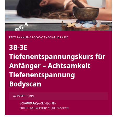
ENTSPANNUNG
PODCAST
YOGATHERAPIE
3B-3E
Tiefenentspannungskurs für
Anfänger – Achtsamkeit
Tiefenentspannung
Bodyscan
LESEZEIT: 5 MIN
VON
OMKARA
VOR 10 JAHREN
ZULETZT AKTUALISIERT: 23. JULI 2025 03:34