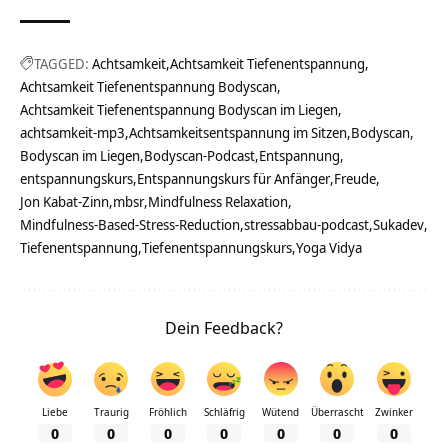
TAGGED:
Achtsamkeit
Achtsamkeit Tiefenentspannung
Achtsamkeit Tiefenentspannung Bodyscan
Achtsamkeit Tiefenentspannung Bodyscan im Liegen
achtsamkeit-mp3
Achtsamkeitsentspannung im Sitzen
Bodyscan
Bodyscan im Liegen
Bodyscan-Podcast
Entspannung
entspannungskurs
Entspannungskurs für Anfänger
Freude
Jon Kabat-Zinn
mbsr
Mindfulness Relaxation
Mindfulness-Based-Stress-Reduction
stressabbau-podcast
Sukadev
Tiefenentspannung
Tiefenentspannungskurs
Yoga Vidya
Dein Feedback?
Liebe
Traurig
Fröhlich
Schläfrig
Wütend
Überrascht
Zwinker
0
0
0
0
0
0
0