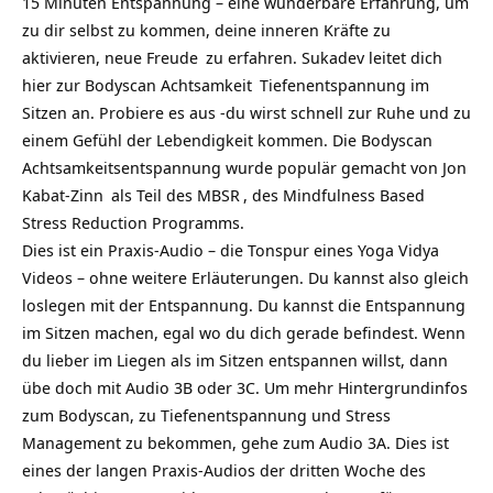
15 Minuten Entspannung – eine wunderbare Erfahrung, um
zu dir selbst zu kommen, deine inneren Kräfte zu
aktivieren, neue
Freude
zu erfahren. Sukadev leitet dich
hier zur Bodyscan
Achtsamkeit
Tiefenentspannung im
Sitzen an. Probiere es aus -du wirst schnell zur Ruhe und zu
einem Gefühl der Lebendigkeit kommen. Die Bodyscan
Achtsamkeitsentspannung wurde populär gemacht von
Jon
Kabat-Zinn
als Teil des
MBSR
, des Mindfulness Based
Stress Reduction Programms.
Dies ist ein Praxis-Audio – die Tonspur eines Yoga Vidya
Videos – ohne weitere Erläuterungen. Du kannst also gleich
loslegen mit der Entspannung. Du kannst die Entspannung
im Sitzen machen, egal wo du dich gerade befindest. Wenn
du lieber im Liegen als im Sitzen entspannen willst, dann
übe doch mit Audio 3B oder 3C. Um mehr Hintergrundinfos
zum Bodyscan, zu Tiefenentspannung und Stress
Management zu bekommen, gehe zum Audio 3A. Dies ist
eines der langen Praxis-Audios der dritten Woche des