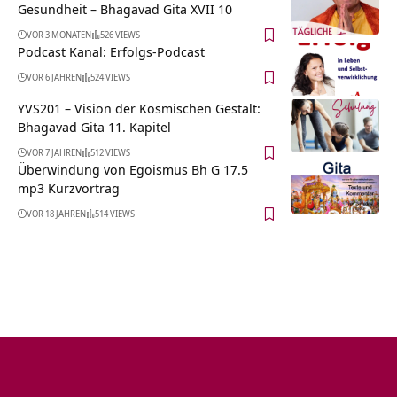
Gesundheit – Bhagavad Gita XVII 10
VOR 3 MONATEN
526 VIEWS
Podcast Kanal: Erfolgs-Podcast
VOR 6 JAHREN
524 VIEWS
YVS201 – Vision der Kosmischen Gestalt:
Bhagavad Gita 11. Kapitel
VOR 7 JAHREN
512 VIEWS
Überwindung von Egoismus Bh G 17.5
mp3 Kurzvortrag
VOR 18 JAHREN
514 VIEWS