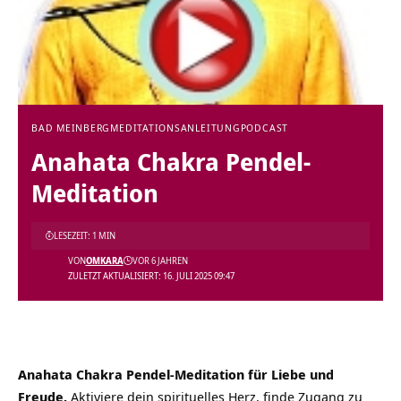
BAD MEINBERG
MEDITATIONSANLEITUNG
PODCAST
Anahata Chakra Pendel-
Meditation
LESEZEIT: 1 MIN
VON
OMKARA
VOR 6 JAHREN
ZULETZT AKTUALISIERT: 16. JULI 2025 09:47
Anahata Chakra Pendel-Meditation für Liebe und
Freude.
Aktiviere dein spirituelles Herz, finde Zugang zu