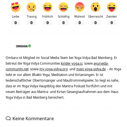
Liebe
Traurig
Fröhlich
Schläfrig
Wütend
Überrascht
Zwinker
0
0
0
0
0
0
0
OMKARA
Omkara ist Mitglied im Social Media Team bei Yoga Vidya Bad Meinberg. Er
betreut die Yoga Vidya Communities
kinder-yoga.cc
sowie
ayurveda-
community.net
sowie
my.yoga-vidya.org
und
mein.yoga-vidya.de
- An Yoga
liebt er vor allem Bhakti-Yoga, Meditation und Kirtansingen. Er ist
leidenschaftlicher Obertonsänger und Maultrommelspieler. So liegt es nahe,
dass er im Yoga Vidya Hauptblog den Mantra Podcast fortführt und mit
neuen Beiträgen aus Mantra- und Kirtan Gesangsaufnahmen aus dem Haus
Yoga Vidya in Bad Meinberg bereichert.
Keine Kommentare