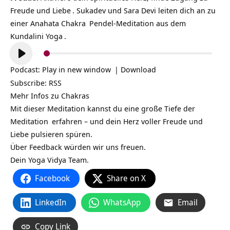
Freude und
Liebe
. Sukadev und Sara Devi leiten dich an zu
einer Anahata
Chakra
Pendel-Meditation aus dem
Kundalini Yoga
.
Audio-
Player
Podcast:
Play in new window
|
Download
Subscribe:
RSS
Mehr Infos zu
Chakras
Mit dieser Meditation kannst du eine große Tiefe der
Meditation
erfahren – und dein Herz voller Freude und
Liebe pulsieren spüren.
Über Feedback würden wir uns freuen.
Dein Yoga Vidya Team.
Facebook
Share on X
LinkedIn
WhatsApp
Email
Copy Link