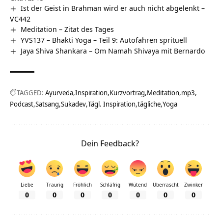
Ist der Geist in Brahman wird er auch nicht abgelenkt –
VC442
Meditation – Zitat des Tages
YVS137 – Bhakti Yoga – Teil 9: Autofahren sprituell
Jaya Shiva Shankara – Om Namah Shivaya mit Bernardo
TAGGED:
Ayurveda
Inspiration
Kurzvortrag
Meditation
mp3
Podcast
Satsang
Sukadev
Tägl. Inspiration
tägliche
Yoga
Dein Feedback?
Liebe
Traurig
Fröhlich
Schläfrig
Wütend
Überrascht
Zwinker
0
0
0
0
0
0
0