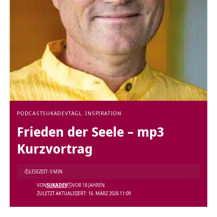
PODCAST
SUKADEV
TÄGL. INSPIRATION
Frieden der Seele – mp3
Kurzvortrag
LESEZEIT: 0 MIN
VON
SUKADEV
VOR 18 JAHREN
ZULETZT AKTUALISIERT: 16. MÄRZ 2026 11:09