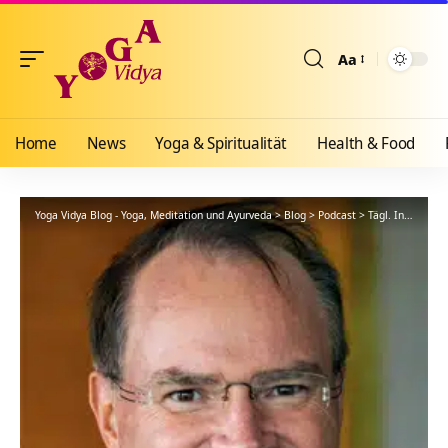
Aa
Größenänderun
Home
News
Yoga & Spiritualität
Health & Food
Yoga Vidya Blog - Yoga, Meditation und Ayurveda
>
Blog
>
Podcast
>
Tägl. Inspiration