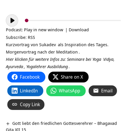
Audio-
Player
Podcast:
Play in new window
|
Download
Subscribe:
RSS
Kurzvortrag von
Sukadev
als Inspiration des Tages.
Morgenvortrag nach der
Meditation
.
Hier klicken für weitere Infos zu: Seminare bei
Yoga
Vidya,
Ayurveda
,
Yogalehrer Ausbildung
.
Facebook
Share on X
LinkedIn
WhatsApp
Email
Copy Link
Gott liebt den friedlichen Gottesverehrer – Bhagavad
Gita XII 15