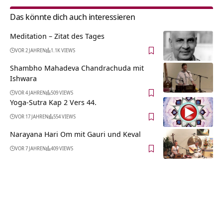
Das könnte dich auch interessieren
Meditation – Zitat des Tages
VOR 2 JAHREN
1.1K VIEWS
Shambho Mahadeva Chandrachuda mit
Ishwara
VOR 4 JAHREN
509 VIEWS
Yoga-Sutra Kap 2 Vers 44.
VOR 17 JAHREN
554 VIEWS
Narayana Hari Om mit Gauri und Keval
VOR 7 JAHREN
409 VIEWS