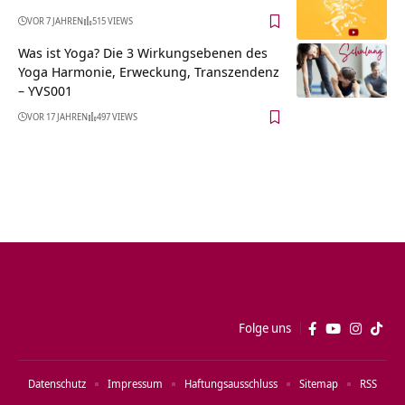
VOR 7 JAHREN
515 VIEWS
Was ist Yoga? Die 3 Wirkungsebenen des
Yoga Harmonie, Erweckung, Transzendenz
– YVS001
VOR 17 JAHREN
497 VIEWS
Folge uns
Datenschutz
Impressum
Haftungsausschluss
Sitemap
RSS