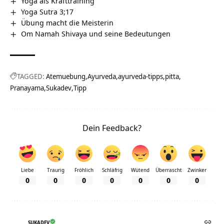
Yoga als Krafttraining
Yoga Sutra 3;17
Übung macht die Meisterin
Om Namah Shivaya und seine Bedeutungen
TAGGED:
Atemuebung
Ayurveda
ayurveda-tipps
pitta
Pranayama
Sukadev
Tipp
Dein Feedback?
Liebe
Traurig
Fröhlich
Schläfrig
Wütend
Überrascht
Zwinker
0
0
0
0
0
0
0
SUKADEV