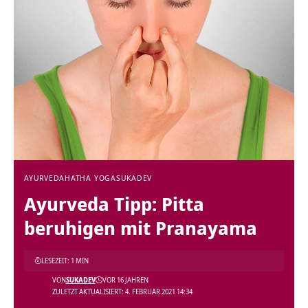
AYURVEDA
HATHA YOGA
SUKADEV
Ayurveda Tipp: Pitta
beruhigen mit Pranayama
LESEZEIT: 1 MIN
VON
SUKADEV
VOR 16 JAHREN
ZULETZT AKTUALISIERT: 4. FEBRUAR 2021 14:34