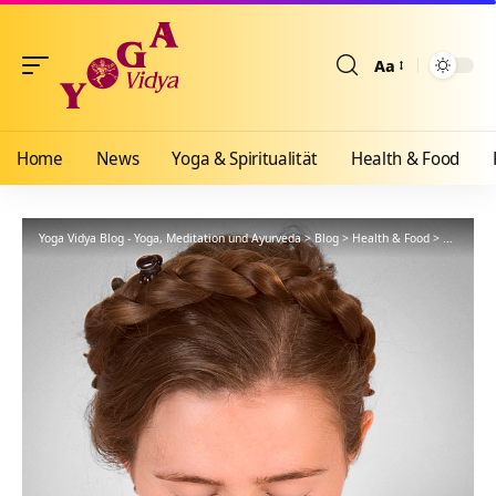
Aa
Größenänderun
Home
News
Yoga & Spiritualität
Health & Food
Yoga Vidya Blog - Yoga, Meditation und Ayurveda
>
Blog
>
Health & Food
>
Ayurveda