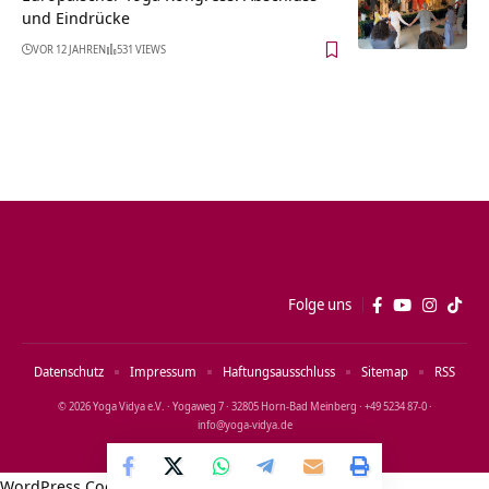
und Eindrücke
VOR 12 JAHREN
531 VIEWS
Folge uns
Datenschutz
Impressum
Haftungsausschluss
Sitemap
RSS
© 2026 Yoga Vidya e.V. · Yogaweg 7 · 32805 Horn‑Bad Meinberg · +49 5234 87‑0 ·
info@yoga‑vidya.de
WordPress Cookie Notice by Real Cookie Banner