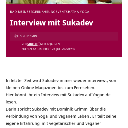
BAD MEINBERG
ERNÄHRUNG
EVENTS
HATHA YOGA
Interview mit Sukadev
LESEZEIT: 2 MIN
VON
SIBYLLE
VOR 12 JAHREN
ZULETZT AKTUALISIERT: 23. JULI 2025 06:35
In letzter Zeit wird Sukadev immer wieder interviewt, von
kleinen Online Magazinen bis zum Fernsehen.
Hier könnt ihr ein Interview mit Sukadev auf Yogan.de
lesen.
Darin spricht Sukadev mit
Dominik Grimm
über die
Verbindung von
Yoga
und
veganem Leben
. Er teilt seine
eigene
Erfahrung
mit
vegetarischer und veganer