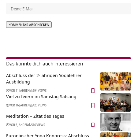
Alternative:
Das könnte dich auch interessieren
Abschluss der 2-jährigen Yogalehrer
Ausbildung
VOR 11 JAHREN
694 VIEWS
Viel zu feiern im Samstag Satsang
VOR 16 JAHREN
425 VIEWS
Meditation – Zitat des Tages
VOR 5 JAHREN
516 VIEWS
Europäischer Yoga Kongress: Abschluss