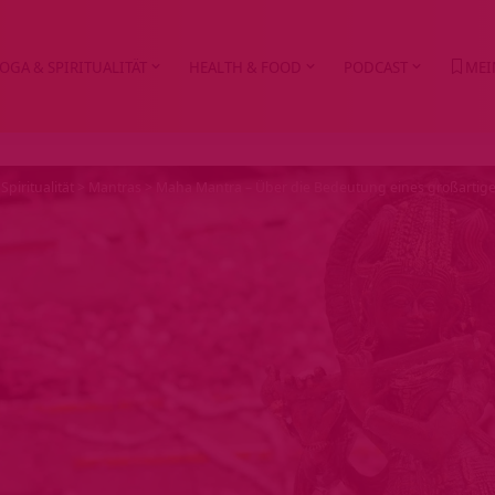
OGA & SPIRITUALITÄT
HEALTH & FOOD
PODCAST
MEI
Spiritualität
>
Mantras
>
Maha Mantra – Über die Bedeutung eines großartig