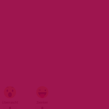
Überrascht
Zwinker
0
0