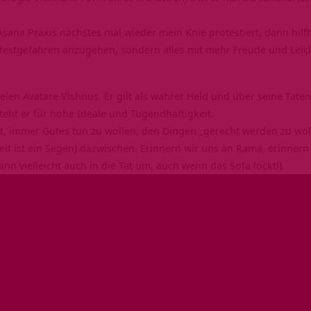
Asana Praxis
nächstes mal wieder mein Knie protestiert, dann hilft
 festgefahren anzugehen, sondern alles mit mehr Freude und Leich
vielen Avatare Vishnus. Er gilt als wahrer Held und über seine Tat
teht er für hohe Ideale und Tugendhaftigkeit.
icht, immer Gutes tun zu wollen, den Dingen „gerecht werden zu w
it ist ein Segen) dazwischen. Erinnern wir uns an Rama, erinnern
ann vielleicht auch in die Tat um, auch wenn das Sofa lockt!).