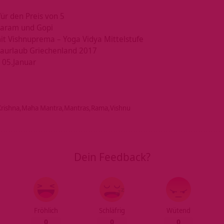
für den Preis von 5
aram und Gopi
it Vishnuprema – Yoga Vidya Mittelstufe
aurlaub Griechenland 2017
 05.Januar
Krishna
Maha Mantra
Mantras
Rama
Vishnu
Dein Feedback?
Fröhlich
Schläfrig
Wütend
0
0
0