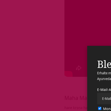
Ble
Erhalte m
Ayurveda
E-Mail-
Maha Mantra
hare kṛṣṇa hare kṛṣṇa
Mona