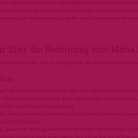
eicht, die fröhlichen Leute in der Fußgängerzone, die energisch 
eise Zimbel spielt dazu), stetig begleitet von „hare kṛṣṇa hare k
Bedeutung des Maha Mantra, eines der wohl bekanntesten Mantras 
ir über die Bedeutung vom Maha
anderem so schön, weil es so simpel ist. Alle Worte sind untersc
fluss
are“, ist auch als der Strahlende, oder auch der Leuchtende bekan
ft“. Und das nicht ohne Grund, denn Hari bedeutet auch anziehend
eichen von Fülle und Fruchtbarkeit.
n, dann kann man in den hell sanft duftenden Blumen und tause
om ruft der
Frühling
.
et, gewinnt er doch spielend leicht die Herzen der Menschen um i
logie Vishnu in Form eines Menschen) tritt er mal als raffinierter 