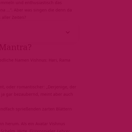
trommeln und enthusiastisch das
ṛṣṇa …“. Aber was singen die denn da
aller Zeiten?
 Mantra?
hiedliche Namen Vishnus: Hari, Rama
nt, oder romantischer: „Derjenige, der
, ja gar bezaubernd, meint aber auch
ndfach sprießenden zarten Blättern
hn herum. Als ein Avatar Vishnus
Schelm, Hirte, Flötenspieler, Lehrer