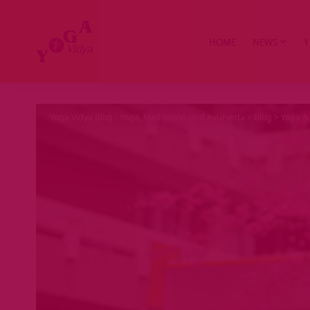
HOME
NEWS
Y
Yoga Vidya Blog - Yoga, Meditation und Ayurveda
>
Blog
>
Yoga & 