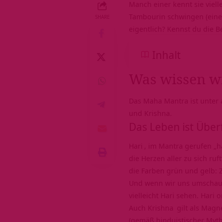
Manch einer kennt sie viell
Tambourin schwingen (eine l
SHARE
eigentlich? Kennst du die 
Inhalt
Was wissen w
Das Maha Mantra ist unter 
und Krishna.
Das Leben ist Über
Hari
, im Mantra gerufen „h
die Herzen aller zu sich ru
die Farben grün und gelb: Z
Und wenn wir uns umschaue
vielleicht Hari sehen. Hari 
Auch
Krishna
gilt als Magn
(gemäß hinduistischer Mytho