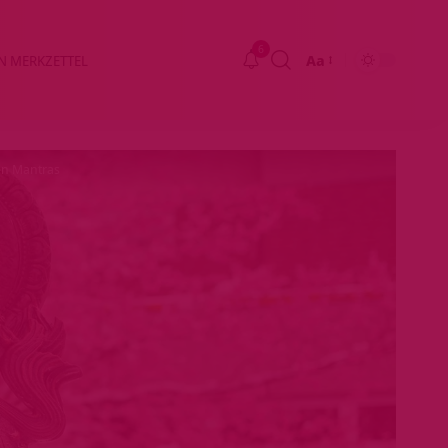
6
Aa
N MERKZETTEL
Größenänderung
en Mantras