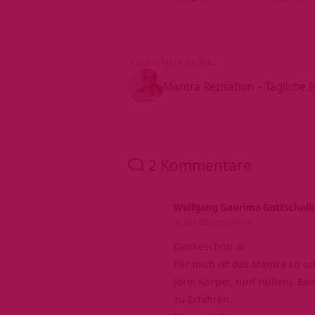
VORHERIGER ARTIKEL
Mantra Rezitation – Tägliche I
2 Kommentare
Wolfgang Gaurima Gottschalk
20. Juni 2023 um 13:48 Uhr
Dankeschön 🙏
Für mich ist das Mantra so sc
(drei Körper, fünf Hüllen). 
zu Erfahren.