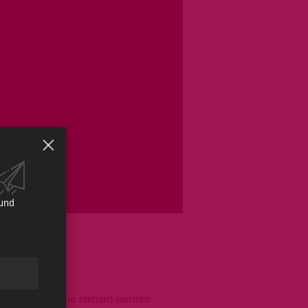
 und
zung
d das, wofür sie stehen) werden