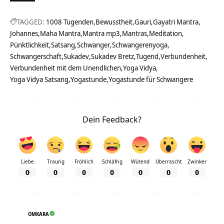
TAGGED:
1008 Tugenden
Bewusstheit
Gauri
Gayatri Mantra
Johannes
Maha Mantra
Mantra mp3
Mantras
Meditation
Pünktlichkeit
Satsang
Schwanger
Schwangerenyoga
Schwangerschaft
Sukadev
Sukadev Bretz
Tugend
Verbundenheit
Verbundenheit mit dem Unendlichen
Yoga Vidya
Yoga Vidya Satsang
Yogastunde
Yogastunde für Schwangere
Dein Feedback?
Liebe
Traurig
Fröhlich
Schläfrig
Wütend
Überrascht
Zwinker
0
0
0
0
0
0
0
OMKARA