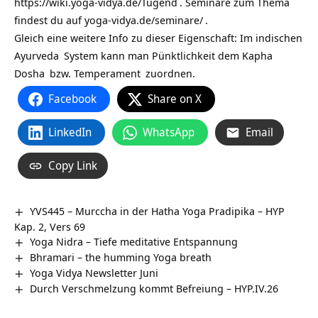
https://wiki.yoga-vidya.de/Tugend
. Seminare zum Thema
findest du auf
yoga-vidya.de/seminare/
.
Gleich eine weitere Info zu dieser Eigenschaft: Im indischen
Ayurveda
System kann man Pünktlichkeit dem
Kapha
Dosha
bzw.
Temperament
zuordnen.
Facebook
Share on X
LinkedIn
WhatsApp
Email
Copy Link
YVS445 – Murccha in der Hatha Yoga Pradipika – HYP
Kap. 2, Vers 69
Yoga Nidra – Tiefe meditative Entspannung
Bhramari – the humming Yoga breath
Yoga Vidya Newsletter Juni
Durch Verschmelzung kommt Befreiung – HYP.IV.26