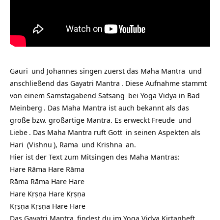
Gauri
und Johannes singen zuerst das
Maha Mantra
und
anschließend das
Gayatri Mantra
. Diese Aufnahme stammt
von einem Samstagabend
Satsang
bei
Yoga Vidya in Bad
Meinberg
. Das Maha Mantra ist auch bekannt als das
große bzw. großartige Mantra. Es erweckt
Freude
und
Liebe
. Das Maha Mantra ruft
Gott
in seinen Aspekten als
Hari
(
Vishnu
),
Rama
und
Krishna
an.
Hier ist der Text zum Mitsingen des Maha Mantras:
Hare Rāma Hare Rāma
Rāma Rāma Hare Hare
Hare Kṛṣṇa Hare Kṛṣṇa
Kṛṣṇa Kṛṣṇa Hare Hare
Das
Gayatri Mantra
findest du im
Yoga Vidya Kirtanheft