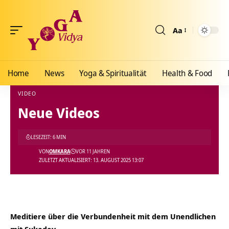
Aa
Größenänderun
Home
News
Yoga & Spiritualität
Health & Food
VIDEO
Neue Videos
Yoga Vidya Blog - Yoga, Meditation und Ayurveda
>
Blog
>
Videos
>
Video
>
Neue Vid
LESEZEIT: 6 MIN
VON
OMKARA
VOR 11 JAHREN
ZULETZT AKTUALISIERT: 13. AUGUST 2025 13:07
Meditiere über die Verbundenheit mit dem Unendlichen