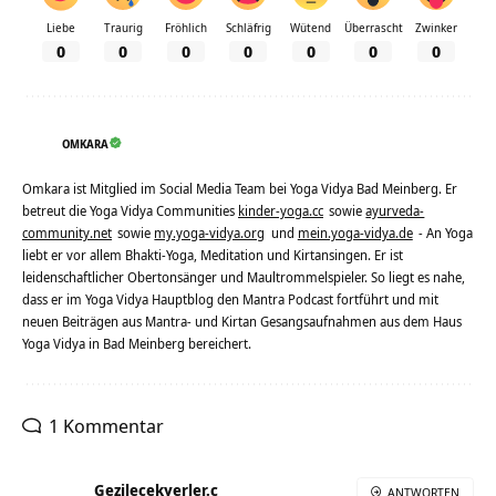
Liebe
Traurig
Fröhlich
Schläfrig
Wütend
Überrascht
Zwinker
0
0
0
0
0
0
0
OMKARA
Omkara ist Mitglied im Social Media Team bei Yoga Vidya Bad Meinberg. Er
betreut die Yoga Vidya Communities
kinder-yoga.cc
sowie
ayurveda-
community.net
sowie
my.yoga-vidya.org
und
mein.yoga-vidya.de
- An Yoga
liebt er vor allem Bhakti-Yoga, Meditation und Kirtansingen. Er ist
leidenschaftlicher Obertonsänger und Maultrommelspieler. So liegt es nahe,
dass er im Yoga Vidya Hauptblog den Mantra Podcast fortführt und mit
neuen Beiträgen aus Mantra- und Kirtan Gesangsaufnahmen aus dem Haus
Yoga Vidya in Bad Meinberg bereichert.
1 Kommentar
Gezilecekyerler.c
ANTWORTEN