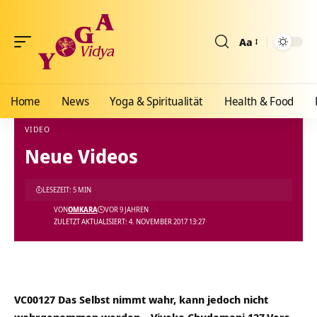
Aa
Größenänderun
Home
News
Yoga & Spiritualität
Health & Food
VIDEO
Neue Videos
Yoga Vidya Blog - Yoga, Meditation und Ayurveda
>
Blog
>
Videos
>
Video
>
Neue Vid
LESEZEIT: 5 MIN
VON
OMKARA
VOR 9 JAHREN
ZULETZT AKTUALISIERT: 4. NOVEMBER 2017 13:27
VC00127 Das Selbst nimmt wahr, kann jedoch nicht