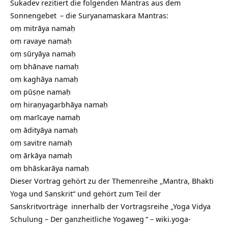
Sukadev rezitiert die folgenden Mantras aus dem
Sonnengebet
– die Suryanamaskara Mantras:
oṃ mitrāya namaḥ
oṃ ravaye namaḥ
oṃ sūryāya namaḥ
oṃ bhānave namaḥ
oṃ kaghāya namaḥ
oṃ pūṣṇe namaḥ
oṃ hiraṇyagarbhāya namaḥ
oṃ marīcaye namaḥ
oṃ ādityāya namaḥ
oṃ savitre namaḥ
oṃ ārkāya namaḥ
oṃ bhāskarāya namaḥ
Dieser Vortrag gehört zu der Themenreihe „Mantra, Bhakti
Yoga und Sanskrit“ und gehört zum Teil der
Sanskritvorträge
innerhalb der Vortragsreihe „
Yoga Vidya
Schulung – Der ganzheitliche Yogaweg
“ –
wiki.yoga-