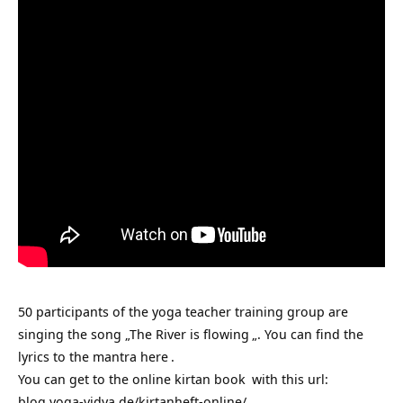
50 participants of the yoga teacher training group are
singing the song „
The River is flowing
„. You can find the
lyrics to the mantra
here
.
You can get to the
online kirtan book
with this
url
:
blog.yoga-vidya.de/kirtanheft-online/
.