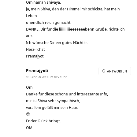
Om namah shivaya,
ja, mein Shiva, den der Himmel mir schickte, hat mein
Leben
unendlich reich gemacht.
DANKE, Dir für die liiiiiiiiiiieeeeeeebenn Grüße, richte ich
aus.
Ich wünsche Dir ein gutes Nächtle.
Herz-lichst
Premajyoti
Premajyoti
ANTWORTEN
10. Februar 2012 um 10:27 Uhr
Om
Danke für diese schöne und interessante Info,
mir ist Shiva sehr sympathisch,
vorallem gefällt mir sein Haar.
🙂
Er der Glück bringt,
OM