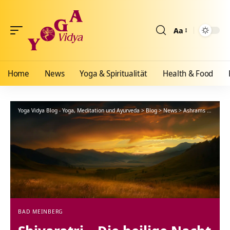
Aa
Größenänderun
Home
News
Yoga & Spiritualität
Health & Food
Yoga Vidya Blog - Yoga, Meditation und Ayurveda
>
Blog
>
News
>
Ashrams
>
Bad Me
BAD MEINBERG