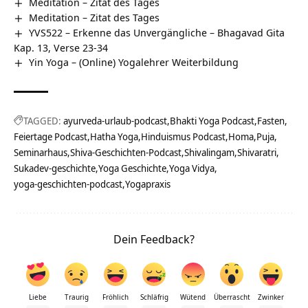
Meditation – Zitat des Tages
Meditation – Zitat des Tages
YVS522 – Erkenne das Unvergängliche – Bhagavad Gita
Kap. 13, Verse 23-34
Yin Yoga – (Online) Yogalehrer Weiterbildung
TAGGED:
ayurveda-urlaub-podcast
Bhakti Yoga Podcast
Fasten
Feiertage Podcast
Hatha Yoga
Hinduismus Podcast
Homa
Puja
Seminarhaus
Shiva-Geschichten-Podcast
Shivalingam
Shivaratri
Sukadev-geschichte
Yoga Geschichte
Yoga Vidya
yoga-geschichten-podcast
Yogapraxis
Dein Feedback?
Liebe
Traurig
Fröhlich
Schläfrig
Wütend
Überrascht
Zwinker