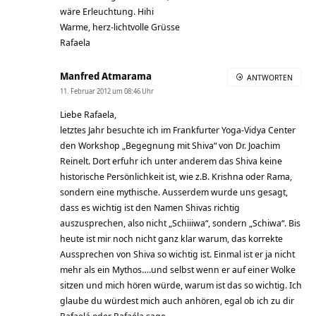
wäre Erleuchtung. Hihi
Warme, herz-lichtvolle Grüsse
Rafaela
Manfred Atmarama
ANTWORTEN
11. Februar 2012 um 08:46 Uhr
Liebe Rafaela,
letztes Jahr besuchte ich im Frankfurter Yoga-Vidya Center
den Workshop „Begegnung mit Shiva“ von Dr. Joachim
Reinelt. Dort erfuhr ich unter anderem das Shiva keine
historische Persönlichkeit ist, wie z.B. Krishna oder Rama,
sondern eine mythische. Ausserdem wurde uns gesagt,
dass es wichtig ist den Namen Shivas richtig
auszusprechen, also nicht „Schiiiwa“, sondern „Schiwa“. Bis
heute ist mir noch nicht ganz klar warum, das korrekte
Aussprechen von Shiva so wichtig ist. Einmal ist er ja nicht
mehr als ein Mythos….und selbst wenn er auf einer Wolke
sitzen und mich hören würde, warum ist das so wichtig. Ich
glaube du würdest mich auch anhören, egal ob ich zu dir