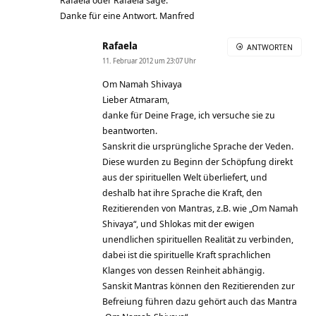
Rafaelá oder Rafaéla sage.
Danke für eine Antwort. Manfred
Rafaela
ANTWORTEN
11. Februar 2012 um 23:07 Uhr
Om Namah Shivaya
Lieber Atmaram,
danke für Deine Frage, ich versuche sie zu
beantworten.
Sanskrit die ursprüngliche Sprache der Veden.
Diese wurden zu Beginn der Schöpfung direkt
aus der spirituellen Welt überliefert, und
deshalb hat ihre Sprache die Kraft, den
Rezitierenden von Mantras, z.B. wie „Om Namah
Shivaya“, und Shlokas mit der ewigen
unendlichen spirituellen Realität zu verbinden,
dabei ist die spirituelle Kraft sprachlichen
Klanges von dessen Reinheit abhängig.
Sanskit Mantras können den Rezitierenden zur
Befreiung führen dazu gehört auch das Mantra