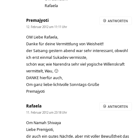
Rafaela
Premajyoti
ANTWORTEN
12. Februar 2012 um 11:11 Uhr
OM Liebe Rafaela,
Danke für deine Vermitttlung von Weisheit!!
der Satsang gestern abend war sehr interessant, obwohl
ich erst einmal Sukadev vermisste,
schön war, wie Narendra sehr viel yogische Willenskraft
vermittelt, Wau, 🙂
DANKE hierfür auch,
Om ganz liebe-lichtvolle Sonntags-Grüße
Premajyoti
Rafaela
ANTWORTEN
11. Februar 2012 um 23:18 Uhr
Om Namah Shivaya
Liebe Premjyoti,
dir auch ein gutes Nächtle, aber mit voller Bewußtheit das