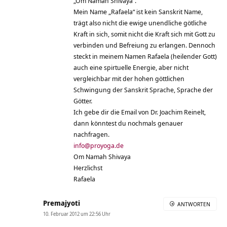
„Om Namah Shivaya“.
Mein Name „Rafaela“ ist kein Sanskrit Name,
trägt also nicht die ewige unendliche götliche
Kraft in sich, somit nicht die Kraft sich mit Gott zu
verbinden und Befreiung zu erlangen. Dennoch
steckt in meinem Namen Rafaela (heilender Gott)
auch eine spirtuelle Energie, aber nicht
vergleichbar mit der hohen göttlichen
Schwingung der Sanskrit Sprache, Sprache der
Götter.
Ich gebe dir die Email von Dr. Joachim Reinelt,
dann könntest du nochmals genauer
nachfragen.
info@proyoga.de
Om Namah Shivaya
Herzlichst
Rafaela
Premajyoti
ANTWORTEN
10. Februar 2012 um 22:56 Uhr