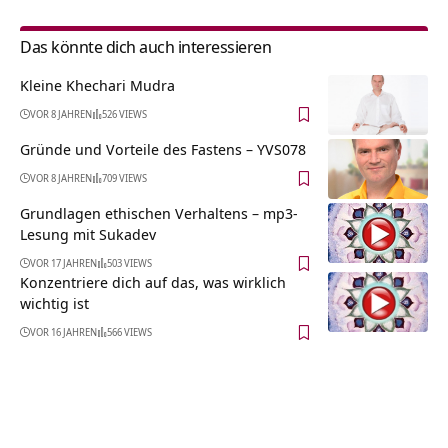
Das könnte dich auch interessieren
Kleine Khechari Mudra
VOR 8 JAHREN
526 VIEWS
Gründe und Vorteile des Fastens – YVS078
VOR 8 JAHREN
709 VIEWS
Grundlagen ethischen Verhaltens – mp3-
Lesung mit Sukadev
VOR 17 JAHREN
503 VIEWS
Konzentriere dich auf das, was wirklich
wichtig ist
VOR 16 JAHREN
566 VIEWS