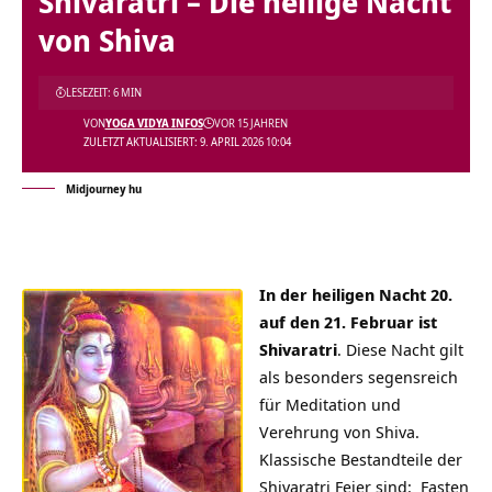
Shivaratri – Die heilige Nacht
von Shiva
LESEZEIT: 6 MIN
VON
YOGA VIDYA INFOS
VOR 15 JAHREN
ZULETZT AKTUALISIERT: 9. APRIL 2026 10:04
Midjourney hu
In der heiligen Nacht 20.
auf den 21. Februar ist
Shivaratri
. Diese Nacht gilt
als besonders segensreich
für Meditation und
Verehrung von Shiva.
Klassische Bestandteile der
Shivaratri Feier sind: Fasten