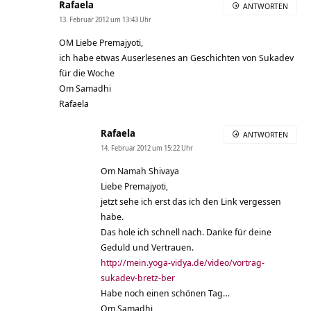
Rafaela
ANTWORTEN
13. Februar 2012 um 13:43 Uhr
OM Liebe Premajyoti,
ich habe etwas Auserlesenes an Geschichten von Sukadev
für die Woche
Om Samadhi
Rafaela
Rafaela
ANTWORTEN
14. Februar 2012 um 15:22 Uhr
Om Namah Shivaya
Liebe Premajyoti,
jetzt sehe ich erst das ich den Link vergessen
habe.
Das hole ich schnell nach. Danke für deine
Geduld und Vertrauen.
http://mein.yoga-vidya.de/video/vortrag-
sukadev-bretz-ber
Habe noch einen schönen Tag…
Om Samadhi