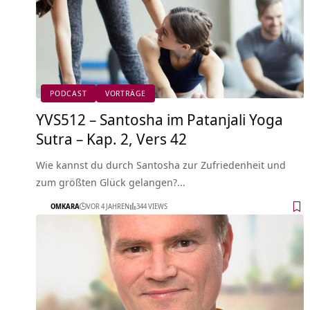
PODCAST
VORTRÄGE
YVS512 – Santosha im Patanjali Yoga
Sutra – Kap. 2, Vers 42
Wie kannst du durch Santosha zur Zufriedenheit und
zum größten Glück gelangen?…
OMKARA
VOR 4 JAHREN
344 VIEWS