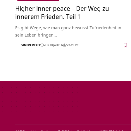
Higher inner peace – Der Weg zu
innerem Frieden. Teil 1
Es gibt Wege, wie man ganz bewusst Zufriedenheit in
sein Leben bringen…
SIMON MEYER
VOR 10 JAHREN
586 VIEWS