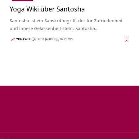
Yoga Wiki über Santosha
Santosha ist ein Sanskritbegriff, der für Zufriedenheit
und innere Gelassenheit steht. Santosha…
YOGAWIKI
VOR 11 JAHREN
602 VIEWS