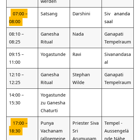
werden
07:00 –
Satsang
Darshini
Siv
ananda
08:00
saal
08:10 –
Ganesha
Nada
Ganapati
08:25
Ritual
Tempelraum
09:15 –
Yogastunde
Ravi
Sivanandasa
11:00
al
12:10 –
Ganesha
Stephan
Ganapati
12:25
Ritual
Wilde
Tempelraum
14:00 –
Yogastunde
15:30
zu Ganesha
Chaturti
17:00 –
Punya
Priester Siva
Tempel -
18:30
Vachanam
Sri
Aussengelä
(allgemeine
Arumugam
nde Nähe