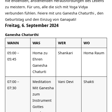
nie endenden, anstehenden Herausfordungen des Lebens
zu meistern. Für uns, alle die sich mit Yoga Vidya
verbunden fühlen. Feiere mit uns
Ganesha Chaturthi
, den
Geburtstag und den Einzug von Ganapati!
Freitag, 6. September 2024
Ganesha Chaturthi
WANN
WAS
WER
WO
05:00 –
Homa zu
Shankari
Homa Raum
05:45
Ehren
Ganesha
Chaturti
07:00 –
Meditation
Vani Devi
Shakti
07:30
Mit Ganesha
zum
Instrument
Gottes