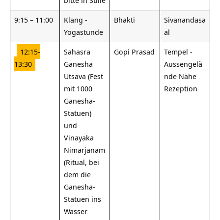
bitte in Stille
9:15 – 11:00
Klang -
Bhakti
Sivanandasa
Yogastunde
al
12:15-
Sahasra
Gopi Prasad
Tempel -
13:30
Ganesha
Aussengelä
Utsava (Fest
nde Nähe
mit 1000
Rezeption
Ganesha-
Statuen)
und
Vinayaka
Nimarjanam
(Ritual, bei
dem die
Ganesha-
Statuen ins
Wasser