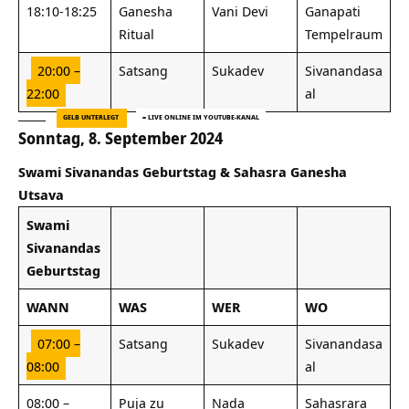
18:10-18:25
Ganesha
Vani Devi
Ganapati
Ritual
Tempelraum
20:00 –
Satsang
Sukadev
Sivanandasa
22:00
al
GELB UNTERLEGT
= LIVE ONLINE IM YOUTUBE-KANAL
Sonntag, 8. September 2024
Swami Sivanandas Geburtstag &
Sahasra Ganesha
Utsava
Swami
Sivanandas
Geburtstag
WANN
WAS
WER
WO
07:00 –
Satsang
Sukadev
Sivanandasa
08:00
al
08:00 –
Puja zu
Nada
Sahasrara