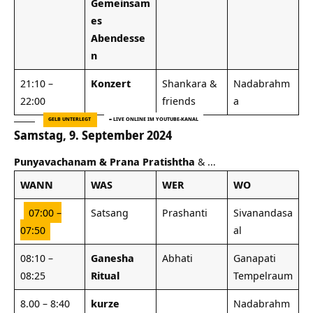
Gemeinsam
es
Abendesse
n
21:10 –
Konzert
Shankara &
Nadabrahm
22:00
friends
a
GELB UNTERLEGT
= LIVE ONLINE IM YOUTUBE-KANAL
Samstag, 9. September 2024
Punyavachanam & Prana Pratishtha
& …
WANN
WAS
WER
WO
07:00 –
Satsang
Prashanti
Sivanandasa
07:50
al
08:10 –
Ganesha
Abhati
Ganapati
08:25
Ritual
Tempelraum
8.00 – 8:40
kurze
Nadabrahm