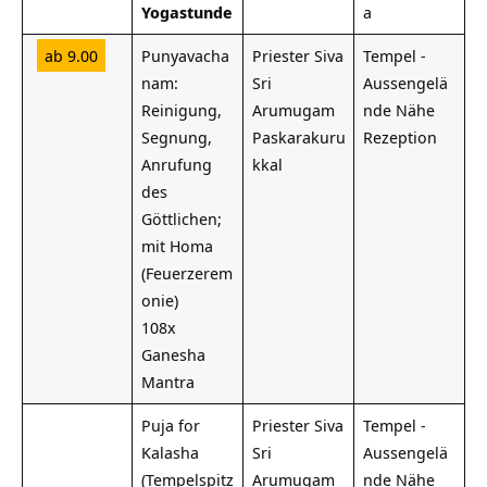
Yogastunde
a
ab 9.00
Punyavacha
Priester Siva
Tempel -
nam:
Sri
Aussengelä
Reinigung,
Arumugam
nde Nähe
Segnung,
Paskarakuru
Rezeption
Anrufung
kkal
des
Göttlichen;
mit Homa
(Feuerzerem
onie)
108x
Ganesha
Mantra
Puja for
Priester Siva
Tempel -
Kalasha
Sri
Aussengelä
(Tempelspitz
Arumugam
nde Nähe