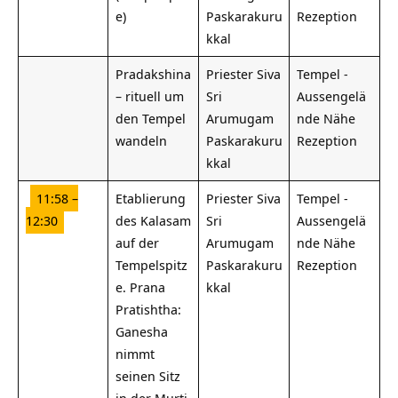
e)
Paskarakuru
Rezeption
kkal
Pradakshina
Priester Siva
Tempel -
– rituell um
Sri
Aussengelä
den Tempel
Arumugam
nde Nähe
wandeln
Paskarakuru
Rezeption
kkal
11:58 –
Etablierung
Priester Siva
Tempel -
12:30
des Kalasam
Sri
Aussengelä
auf der
Arumugam
nde Nähe
Tempelspitz
Paskarakuru
Rezeption
e. Prana
kkal
Pratishtha:
Ganesha
nimmt
seinen Sitz
in der Murti