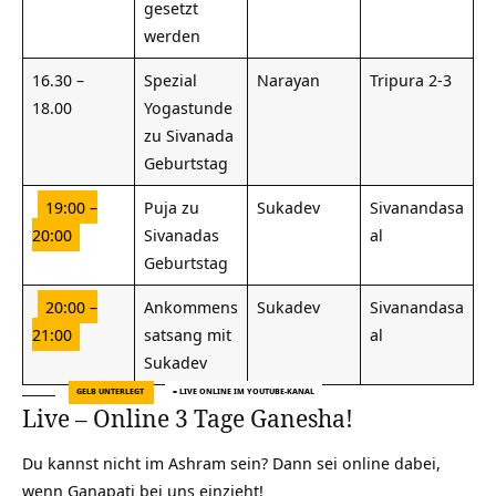
gesetzt
werden
16.30 –
Spezial
Narayan
Tripura 2-3
18.00
Yogastunde
zu Sivanada
Geburtstag
19:00 –
Puja zu
Sukadev
Sivanandasa
20:00
Sivanadas
al
Geburtstag
20:00 –
Ankommens
Sukadev
Sivanandasa
21:00
satsang mit
al
Sukadev
GELB UNTERLEGT
= LIVE ONLINE IM YOUTUBE-KANAL
Live – Online 3 Tage Ganesha!
Du kannst nicht im Ashram sein? Dann sei online dabei,
wenn Ganapati bei uns einzieht!