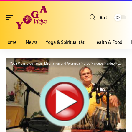
Aa
Größenänderun
Home
News
Yoga & Spiritualität
Health & Food
Yoga Vidya Blog - Yoga, Meditation und Ayurveda
>
Blog
>
Videos
>
Video
>
Yoga, Ay