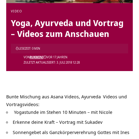
VIDEO
Yoga, Ayurveda und Vortrag
– Videos zum Anschauen
LESEZEIT: 0 MIN
VON
RUKMINI
VOR 17 JAHREN
ZULETZT AKTUALISIERT: 3. JULI 2018 12:28
Bunte Mischung aus Asana Videos,
Ayurveda
Videos und
Vortragsvideos:
Yogastunde im Stehen 10 Minuten – mit Nicole
Erkenne deine Kraft – Vortrag mit Sukadev
Sonnengebet als Ganzkörperverehrung Gottes mit Ines