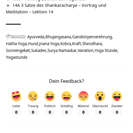
14A 3 Sätze des Shankaracharya – Vortrag und
Meditation – Lektion 14
TAGGED:
Ayurveda
Bhujangasana
Ganzkörperverehrung
Hatha Yoga
Hund
Jnana Yoga
Kobra
Kraft
Shirodhara
Sonnengebet
Sukadev
Surya Namaskar
Variation
Yoga Stunde
Yogastunde
Dein Feedback?
Liebe
Traurig
Fröhlich
Schläfrig
Wütend
Überrascht
Zwinker
0
0
0
0
0
0
0