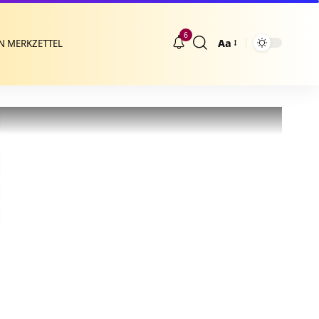
6
Aa
N MERKZETTEL
Größenänderung