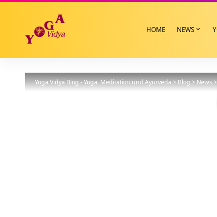
HOME
NEWS
Y
Yoga Vidya Blog - Yoga, Meditation und Ayurveda
>
Blog
>
News