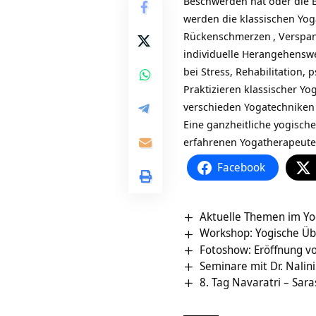
Beschwerden hat oder die B
werden die klassischen Yo
Rückenschmerzen
, Versp
individuelle Herangehenswe
bei Stress, Rehabilitation
Praktizieren klassischer Yo
verschieden
Yogatechniken
Eine ganzheitliche yogische
erfahrenen Yogatherapeute
Facebook
Aktuelle Themen im Y
Workshop: Yogische Üb
Fotoshow: Eröffnung 
Seminare mit Dr. Nalini
8. Tag Navaratri – Sar