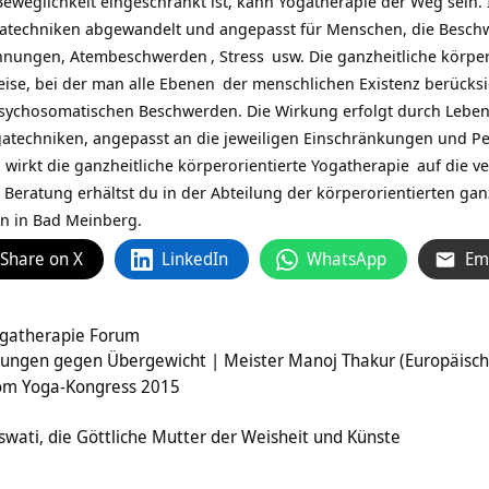
eweglichkeit eingeschränkt ist, kann Yogatherapie der Weg sein. 
gatechniken abgewandelt und angepasst für Menschen, die Besch
annungen,
Atembeschwerden
,
Stress
usw. Die ganzheitliche körpe
ise, bei der man alle
Ebenen
der menschlichen Existenz berücksi
, psychosomatischen Beschwerden. Die Wirkung erfolgt durch Lebe
gatechniken, angepasst an die jeweiligen Einschränkungen und Per
wirkt die ganzheitliche körperorientierte
Yogatherapie
auf die ve
 Beratung erhältst du in der Abteilung der körperorientierten ga
n in Bad Meinberg.
Share on X
LinkedIn
WhatsApp
Em
ogatherapie Forum
ungen gegen Übergewicht | Meister Manoj Thakur (Europäisch
vom Yoga-Kongress 2015
aswati, die Göttliche Mutter der Weisheit und Künste