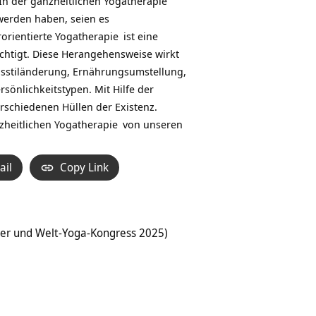
In der ganzheitlichen
Yogatherapie
werden haben, seien es
rorientierte
Yogatherapie
ist eine
chtigt. Diese Herangehensweise wirkt
nsstiländerung, Ernährungsumstellung,
sönlichkeitstypen. Mit Hilfe der
rschiedenen Hüllen der Existenz.
nzheitlichen
Yogatherapie
von unseren
ail
Copy Link
er und Welt-Yoga-Kongress 2025)