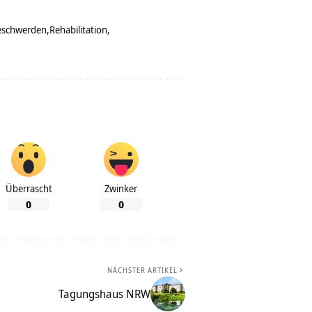
eschwerden
Rehabilitation
Überrascht
Zwinker
0
0
NÄCHSTER ARTIKEL
Tagungshaus NRW