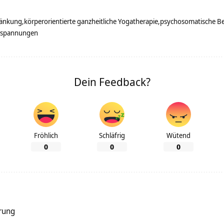
ränkung
körperorientierte ganzheitliche Yogatherapie
psychosomatische B
rspannungen
Dein Feedback?
Fröhlich
Schläfrig
Wütend
0
0
0
hrung