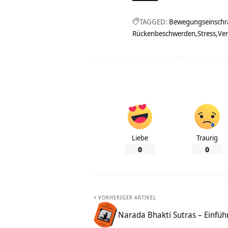
TAGGED:
Bewegungseinsch
Rückenbeschwerden
Stress
Ve
Liebe
Traurig
0
0
VORHERIGER ARTIKEL
Narada Bhakti Sutras – Einfü