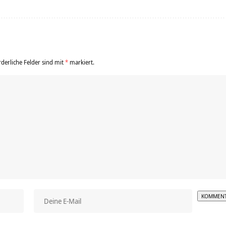
rderliche Felder sind mit
*
markiert.
Alterna