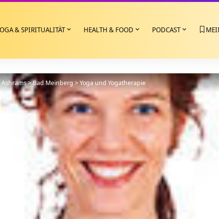
OGA & SPIRITUALITÄT
HEALTH & FOOD
PODCAST
MEI
>
Ashrams
>
Bad Meinberg
>
Yoga und Yogatherapie