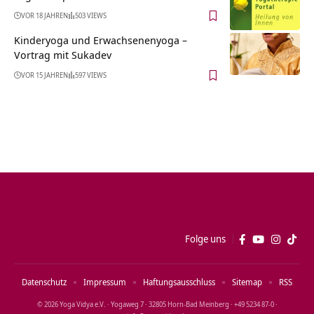
VOR 18 JAHREN
503 VIEWS
Kinderyoga und Erwachsenenyoga –
Vortrag mit Sukadev
VOR 15 JAHREN
597 VIEWS
Folge uns
Datenschutz
Impressum
Haftungsausschluss
Sitemap
RSS
© 2026 Yoga Vidya e.V. · Yogaweg 7 · 32805 Horn‑Bad Meinberg · +49 5234 87‑0 ·