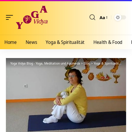
Aa
Größenänderun
Home
News
Yoga & Spiritualität
Health & Food
Yoga Vidya Blog - Yoga, Meditation und Ayurveda
>
Blog
>
Yoga & Spiritualität
>
Hath