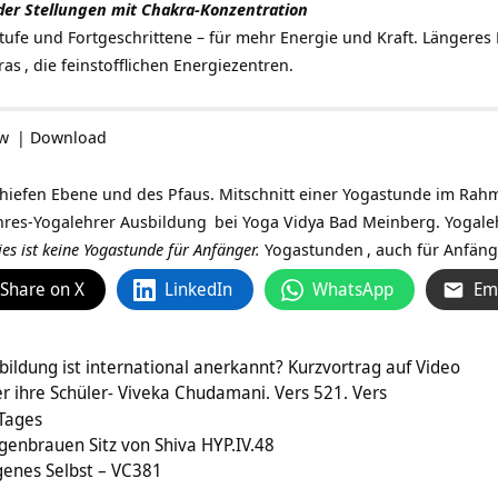
der Stellungen mit Chakra-Konzentration
tufe und Fortgeschrittene – für mehr Energie und Kraft. Längeres
ras
, die feinstofflichen Energiezentren.
ow
|
Download
chiefen Ebene und des Pfaus. Mitschnitt einer Yogastunde im Rahm
hres-
Yogalehrer Ausbildung
bei Yoga Vidya Bad Meinberg. Yogale
ies ist keine Yogastunde für Anfänger.
Yogastunden
, auch für Anfäng
Share on X
LinkedIn
WhatsApp
Em
ildung ist international anerkannt? Kurzvortrag auf Video
er ihre Schüler- Viveka Chudamani. Vers 521. Vers
 Tages
genbrauen Sitz von Shiva HYP.IV.48
genes Selbst – VC381