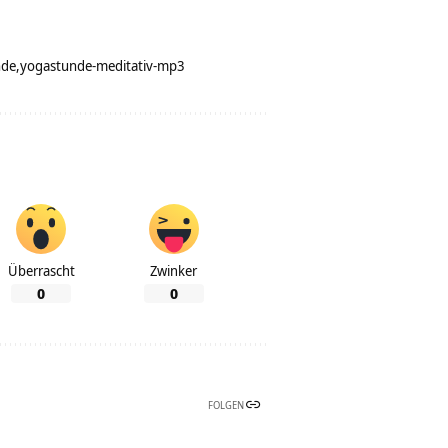
nde
yogastunde-meditativ-mp3
Überrascht
Zwinker
0
0
FOLGEN