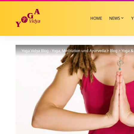
HOME
NEWS
Y
Yoga Vidya Blog - Yoga, Meditation und Ayurveda
>
Blog
>
Yoga & 