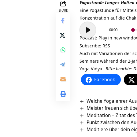
Yogastunde Langes Halten 
Eine Yogastunde für Mittels
SHARE
Konzentration auf die
Chak
Audio-
00:00
Player
Podcast:
Play in new wind
Subscribe:
RSS
Auch mit Variationen der s
Seminars während der 2-Ja
Yoga Vidya
.
Bitte beachte: D
Facebook
Welche Yogalehrer Ausb
Meister freuen sich üb
Meditation – Zitat des
Punkt zwischen den Au
Meditiere über dein ei