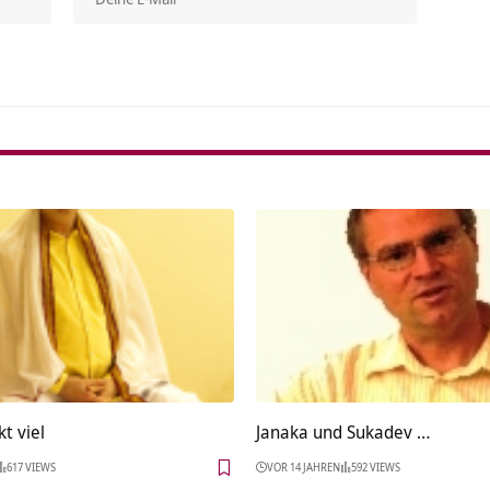
Alterna
t viel
Janaka und Sukadev …
617 VIEWS
VOR 14 JAHREN
592 VIEWS