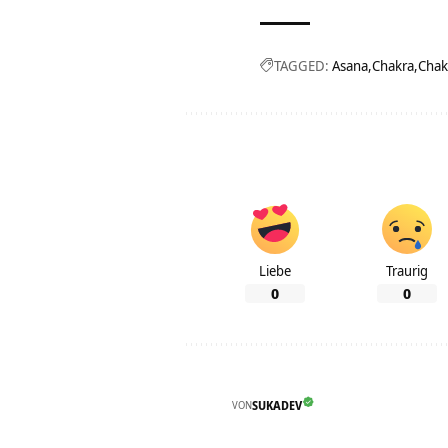
TAGGED:
Asana
Chakra
Chak
Liebe
Traurig
0
0
VON
SUKADEV