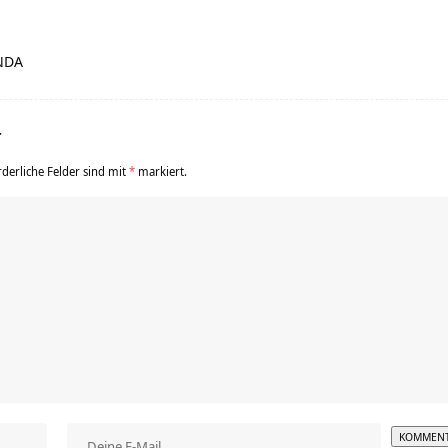
NDA
r
rderliche Felder sind mit
*
markiert.