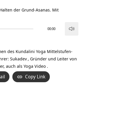
 Halten der Grund-Asanas. Mit
00:00
Pfeiltasten
Hoch/Runter
benutzen,
en des Kundalini Yoga Mittelstufen-
um
hrer:
Sukadev
, Gründer und Leiter von
die
er, auch als
Yoga Video
.
Lautstärke
ail
Copy Link
zu
regeln.