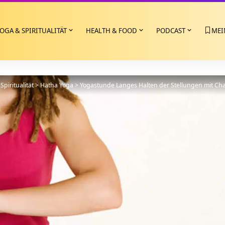
OGA & SPIRITUALITÄT
HEALTH & FOOD
PODCAST
MEI
Spiritualität
>
Hatha Yoga
>
Yogastunde Langes Halten der Stellungen mit Ch