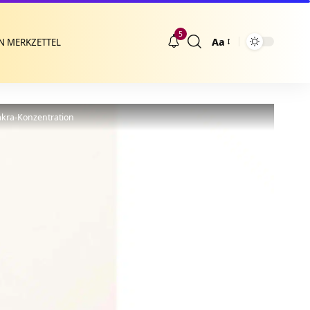
5
Aa
N MERKZETTEL
Größenänderung
akra-Konzentration