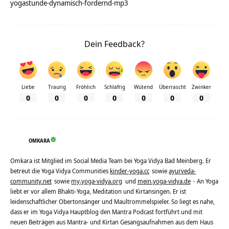
yogastunde-dynamisch-fordernd-mp3
Dein Feedback?
Liebe
Traurig
Fröhlich
Schläfrig
Wütend
Überrascht
Zwinker
0
0
0
0
0
0
0
OMKARA
Omkara ist Mitglied im Social Media Team bei Yoga Vidya Bad Meinberg. Er
betreut die Yoga Vidya Communities
kinder-yoga.cc
sowie
ayurveda-
community.net
sowie
my.yoga-vidya.org
und
mein.yoga-vidya.de
- An Yoga
liebt er vor allem Bhakti-Yoga, Meditation und Kirtansingen. Er ist
leidenschaftlicher Obertonsänger und Maultrommelspieler. So liegt es nahe,
dass er im Yoga Vidya Hauptblog den Mantra Podcast fortführt und mit
neuen Beiträgen aus Mantra- und Kirtan Gesangsaufnahmen aus dem Haus