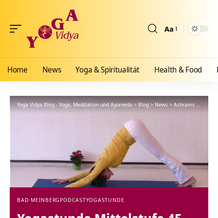
Aa
Größenänderun
Home
News
Yoga & Spiritualität
Health & Food
Yoga Vidya Blog - Yoga, Meditation und Ayurveda
>
Blog
>
News
>
Ashrams
>
Bad Me
BAD MEINBERG
PODCAST
YOGASTUNDE