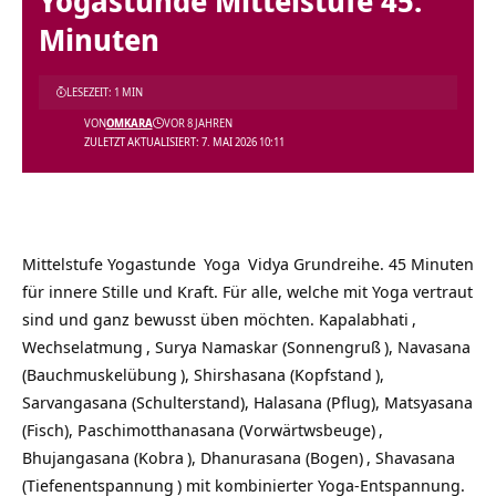
Yogastunde Mittelstufe 45.
Minuten
LESEZEIT: 1 MIN
VON
OMKARA
VOR 8 JAHREN
ZULETZT AKTUALISIERT: 7. MAI 2026 10:11
Mittelstufe
Yogastunde
Yoga
Vidya Grundreihe. 45 Minuten
für innere Stille und Kraft. Für alle, welche mit Yoga vertraut
sind und ganz bewusst üben möchten.
Kapalabhati
,
Wechselatmung
, Surya Namaskar (
Sonnengruß
), Navasana
(
Bauchmuskelübung
), Shirshasana (
Kopfstand
),
Sarvangasana (Schulterstand), Halasana (Pflug), Matsyasana
(Fisch),
Paschimotthanasana (Vorwärtwsbeuge)
,
Bhujangasana (Kobra
),
Dhanurasana (Bogen)
,
Shavasana
(
Tiefenentspannung
) mit kombinierter Yoga-Entspannung.