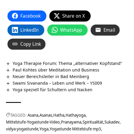
Facebook
Share on X
LinkedIn
WhatsApp
Email
Copy Link
Yoga Therapie Forum: Thema „alternativer Kopfstand“
Paul Kohtes über Meditation und Business
Neuer Bereichsleiter in Bad Meinberg
Swami Sivananda – Leben und Werk – YS009
Yoga speziell für Schultern und Nacken
TAGGED:
Asana
Asanas
Hatha
Hathayoga
Mittelstufe-Yogastunde-Video
Pranayama
Spiritualität
Sukadev
vidya-yogastunde
Yoga
Yogastunde Mittelstufe mp3