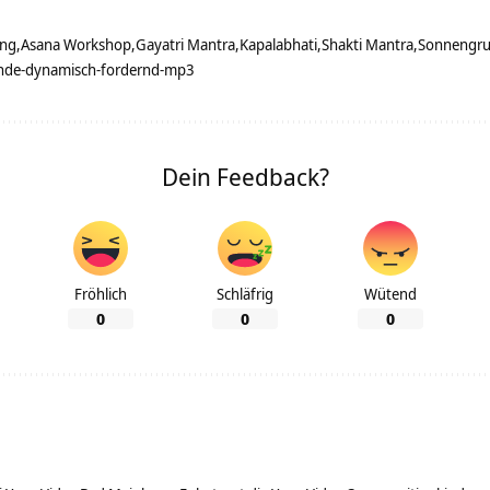
ung
Asana Workshop
Gayatri Mantra
Kapalabhati
Shakti Mantra
Sonnengru
nde-dynamisch-fordernd-mp3
Dein Feedback?
Fröhlich
Schläfrig
Wütend
0
0
0