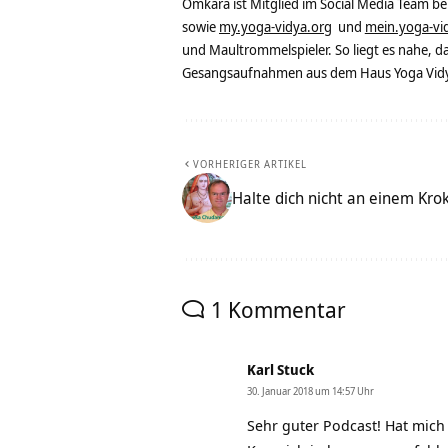
Omkara ist Mitglied im Social Media Team b
sowie
my.yoga-vidya.org
und
mein.yoga-vi
und Maultrommelspieler. So liegt es nahe, 
Gesangsaufnahmen aus dem Haus Yoga Vidya
VORHERIGER ARTIKEL
Halte dich nicht an einem Krok
1 Kommentar
Karl Stuck
30. Januar 2018 um 14:57 Uhr
Sehr guter Podcast! Hat mich