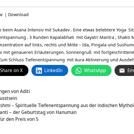
ow
|
Download
beim Asana Intensiv mit
Sukadev
. Eine etwas belebtere
Yoga
Sit
entspannung
. 3 Runden
Kapalabhati
mit
Gayatri Mantra
,
Shakti 
nzentration auf links, rechts und Mitte – Ida, Pingala und Sushu
ni mit genaueren Erläuterungen.
Sonnengruß
mit fortgeschrittene
 Zum Schluss
Tiefenentspannung
mit Aura Aktivierung und Ausd
Share on X
LinkedIn
WhatsApp
Em
ngen von Aditi
usstsein
kshmi – Spirituelle Tiefenentspannung aus der indischen Mytho
anti – der Geburtstag von Hanuman
für den Preis von 5