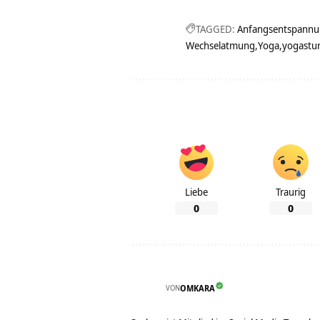
TAGGED:
Anfangsentspann
Wechselatmung
Yoga
yogastu
Liebe
Traurig
0
0
VON
OMKARA