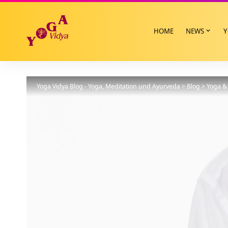
HOME
NEWS
Y
Yoga Vidya Blog - Yoga, Meditation und Ayurveda
>
Blog
>
Yoga & 