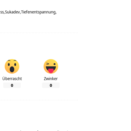
ss
Sukadev
Tiefenentspannung
Überrascht
Zwinker
0
0