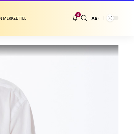
6
Aa
N MERKZETTEL
Größenänderung