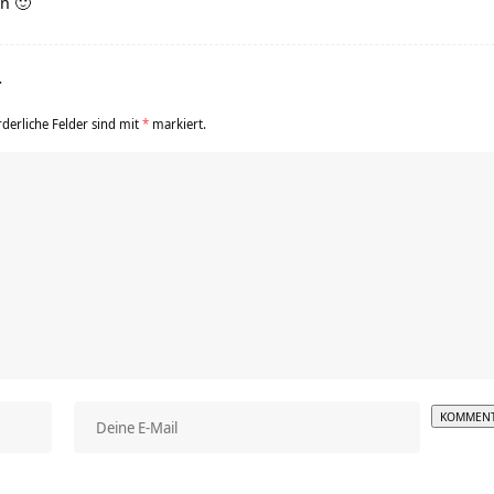
n 🙂
r
rderliche Felder sind mit
*
markiert.
Alterna