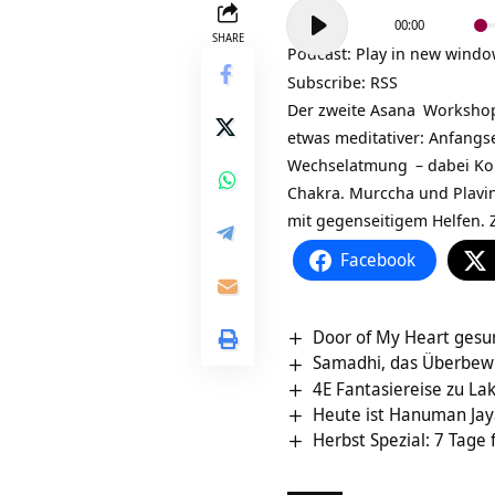
Audio-
00:00
Player
SHARE
Podcast:
Play in new wind
Subscribe:
RSS
Der zweite
Asana
Workshop 
etwas meditativer:
Anfangs
Wechselatmung
– dabei Ko
Chakra. Murccha und Plavi
mit gegenseitigem Helfen.
Facebook
Door of My Heart gesu
Samadhi, das Überbew
4E Fantasiereise zu La
Heute ist Hanuman Jay
Herbst Spezial: 7 Tage 