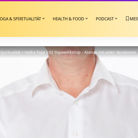
OGA & SPIRITUALITÄT
HEALTH & FOOD
PODCAST
MEI
Spiritualität
>
Hatha Yoga
>
02 Yogaworkshop – Asanas mit vielen Variationen