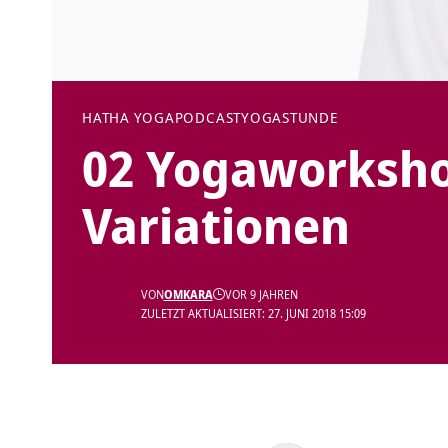
HATHA YOGA
PODCAST
YOGASTUNDE
02 Yogaworksho
Variationen
VON
OMKARA
VOR 9 JAHREN
ZULETZT AKTUALISIERT: 27. JUNI 2018 15:09