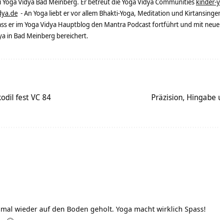
ei Yoga Vidya Bad Meinberg. Er betreut die Yoga Vidya Communities
kinder-
dya.de
- An Yoga liebt er vor allem Bhakti-Yoga, Meditation und Kirtansingen
dass er im Yoga Vidya Hauptblog den Mantra Podcast fortführt und mit neue
 in Bad Meinberg bereichert.
odil fest VC 84
Präzision, Hingabe
 mal wieder auf den Boden geholt. Yoga macht wirklich Spass!