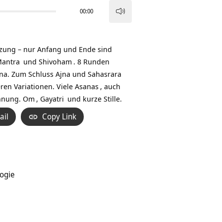
00:00
Pfeiltasten
Hoch/Runter
benutzen,
zung – nur Anfang und Ende sind
um
Mantra
und
Shivoham
. 8 Runden
die
mna. Zum Schluss Ajna und Sahasrara
Lautstärke
ren Variationen. Viele
Asanas
, auch
zu
ehnung.
Om
,
Gayatri
und kurze Stille.
regeln.
ail
Copy Link
logie