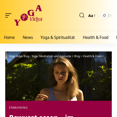
Aa
Größenänderun
Home
News
Yoga & Spiritualität
Health & Food
Yoga Vidya Blog - Yoga, Meditation und Ayurveda
>
Blog
>
Health & Food
>
Ernährun
ERNÄHRUNG