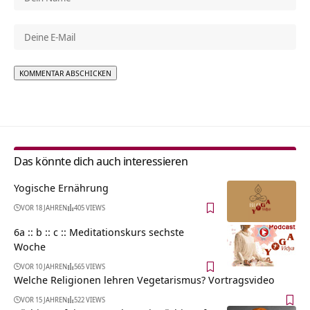
Alternative:
Das könnte dich auch interessieren
Yogische Ernährung
VOR 18 JAHREN
405 VIEWS
6a :: b :: c :: Meditationskurs sechste
Woche
VOR 10 JAHREN
565 VIEWS
Welche Religionen lehren Vegetarismus? Vortragsvideo
VOR 15 JAHREN
522 VIEWS