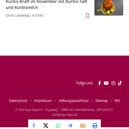
Kürbis-Kraft im November mit Kürbis-Saft
und Kürbismilch
VOR 2 JAHREN
1.7K VIEWS
Folge uns
Datenschutz
Impressum
Haftungsausschluss
Sitemap
RSS
© 2026 Yoga Vidya e.V. · Yogaweg 7 · 32805 Horn‑Bad Meinberg · +49 5234 87‑0 ·
info@yoga‑vidya.de