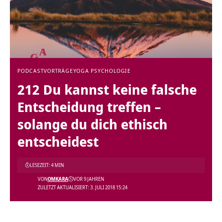
PODCAST
VORTRÄGE
YOGA PSYCHOLOGIE
212 Du kannst keine falsche
Entscheidung treffen –
solange du dich ethisch
entscheidest
LESEZEIT: 4 MIN
VON
OMKARA
VOR 9 JAHREN
ZULETZT AKTUALISIERT: 3. JULI 2018 15:24