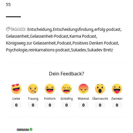
55
TAGGED:
Entscheidung
Entscheidungsfindung
erfolg-podcast
Gelassenheit
Gelassenheit-Podcast
Karma Podcast
Königsweg zur Gelassenheit
Podcast
Positives Denken Podcast
Psychologie
reinkarnations-podcast
Sukadev
Sukadev Bretz
Dein Feedback?
Liebe
Traurig
Fröhlich
Schläfrig
Wütend
Überrascht
Zwinker
0
0
0
0
0
0
0
OMKARA