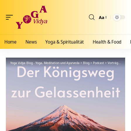
Aa
Größenänderun
Home
News
Yoga & Spiritualität
Health & Food
Yoga Vidya Blog - Yoga, Meditation und Ayurveda
>
Blog
>
Podcast
>
Vorträge
>
212 D