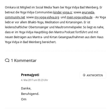
Omkara ist Mitglied im Social Media Team bei Yoga Vidya Bad Meinberg. Er
betreut die Yoga Vidya Communities
kinder-yoga.cc
sowie
ayurveda-
community.net
sowie
my.yoga-vidya.org
und
mein.yoga-vidya.de
- An Yoga
liebt er vor allem Bhakti-Yoga, Meditation und Kirtansingen. Er ist
leidenschaftlicher Obertonsänger und Maultrommelspieler. So liegt es nahe,
dass er im Yoga Vidya Hauptblog den Mantra Podcast fortführt und mit
neuen Beiträgen aus Mantra- und Kirtan Gesangsaufnahmen aus dem Haus
Yoga Vidya in Bad Meinberg bereichert.
1 Kommentar
Premajyoti
ANTWORTEN
4. Mai 2017 um 05:23 Uhr
Danke,
Beruhigend.
Om