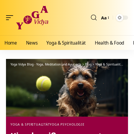
Aa
Größenänderun
Home
News
Yoga & Spiritualität
Health & Food
Yoga Vidya Blog - Yoga, Meditation und Ayurveda
>
Blog
>
Yoga & Spiritualität
>
Yoga
YOGA & SPIRITUALITÄT
YOGA PSYCHOLOGIE