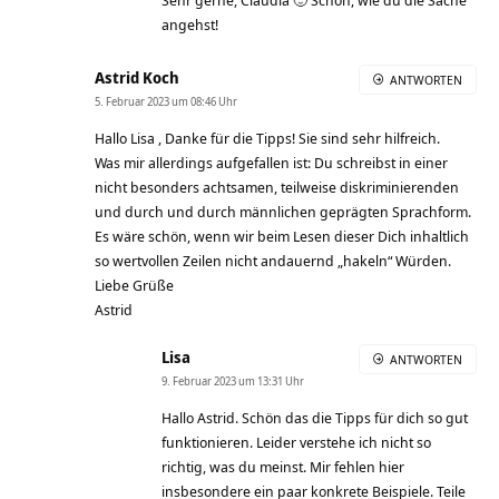
Sehr gerne, Claudia 🙂 Schön, wie du die Sache
angehst!
Astrid Koch
ANTWORTEN
5. Februar 2023 um 08:46 Uhr
Hallo Lisa , Danke für die Tipps! Sie sind sehr hilfreich.
Was mir allerdings aufgefallen ist: Du schreibst in einer
nicht besonders achtsamen, teilweise diskriminierenden
und durch und durch männlichen geprägten Sprachform.
Es wäre schön, wenn wir beim Lesen dieser Dich inhaltlich
so wertvollen Zeilen nicht andauernd „hakeln“ Würden.
Liebe Grüße
Astrid
Lisa
ANTWORTEN
9. Februar 2023 um 13:31 Uhr
Hallo Astrid. Schön das die Tipps für dich so gut
funktionieren. Leider verstehe ich nicht so
richtig, was du meinst. Mir fehlen hier
insbesondere ein paar konkrete Beispiele. Teile