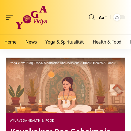
Aa
Größenänderun
Home
News
Yoga & Spiritualität
Health & Food
Yoga Vidya Blog - Yoga, Meditation und Ayurveda
>
Blog
>
Health & Food
>
Ayurveda
AYURVEDA
HEALTH & FOOD