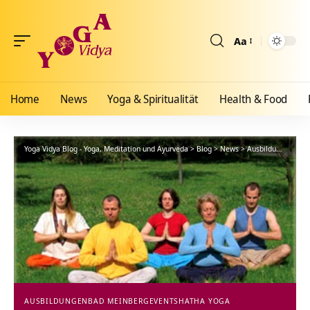
Aa
Größenänderun
Home
News
Yoga & Spiritualität
Health & Food
Yoga Vidya Blog - Yoga, Meditation und Ayurveda
>
Blog
>
News
>
Ausbildungen
>
Me
AUSBILDUNGEN
BAD MEINBERG
EVENTS
HATHA YOGA