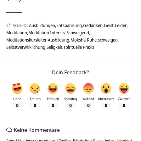
TAGGED:
Ausbildungen
Entspannung
Gedanken
Geist
Leiden
Meditation
Meditation Intensiv Schweigend
Meditationskursleiter-Ausbildung
Moksha
Ruhe
schweigen
Selbstverwirklichung
Seligkeit
spirituelle Praxis
Dein Feedback?
Liebe
Traurig
Fröhlich
Schläfrig
Wütend
Überrascht
Zwinker
0
0
0
0
0
0
0
Keine Kommentare
Deine E-Mail-Adresse wird nicht veröffentlicht.
Erforderliche Felder sind mit
*
markiert.