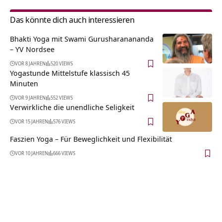
Das könnte dich auch interessieren
Bhakti Yoga mit Swami Gurusharanananda
– YV Nordsee
VOR 8 JAHREN
520 VIEWS
Yogastunde Mittelstufe klassisch 45
Minuten
VOR 9 JAHREN
552 VIEWS
Verwirkliche die unendliche Seligkeit
VOR 15 JAHREN
576 VIEWS
Faszien Yoga – Für Beweglichkeit und Flexibilität
VOR 10 JAHREN
666 VIEWS