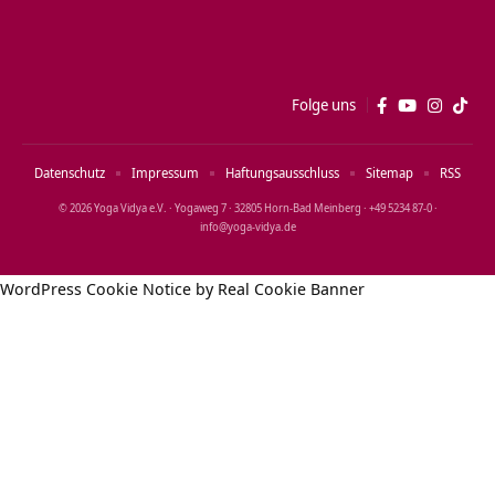
Folge uns
Datenschutz
Impressum
Haftungsausschluss
Sitemap
RSS
© 2026 Yoga Vidya e.V. · Yogaweg 7 · 32805 Horn‑Bad Meinberg · +49 5234 87‑0 ·
info@yoga‑vidya.de
WordPress Cookie Notice by Real Cookie Banner