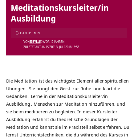
Meditationskursleiter/in
Ausbildung
LESEZEIT: 3 MIN
VON
SIBYLLE
VOR 12 JAHREN
ZULETZT AKTUALISIERT: 3. JULI 2018 13:53
Die
Meditation
ist das wichtigste Element aller
spirituellen
Übungen
. Sie bringt den
Geist
zur
Ruhe
und klärt die
Gedanken
. Lerne in der
Meditationskursleiter/in
Ausbildung
, Menschen zur Meditation hinzuführen, und
sie beim meditieren zu begleiten. In dieser
Kursleiter
Ausbildung
erfährst du theoretische Grundlagen der
Meditation und kannst sie im Praxisteil selbst erfahren. Du
lernst Unterrichtstechniken, die du während des Kurses in