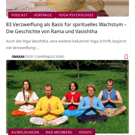
PODCAST
VORTRÄGE
YOGA PSYCHOLOGIE
83 Verzweiflung als Basis für spirituelles Wachstum –
Die Geschichte von Rama und Vasishtha
Auch die Yoga Vasishtha, eine weitere bekannte Yoga Schrift, beginnt
mit Verzweiflung:…
OMKARA
VOR 12 JAHREN
552 VIEWS
AUSBILDUNGEN
BAD MEINBERG
EVENTS