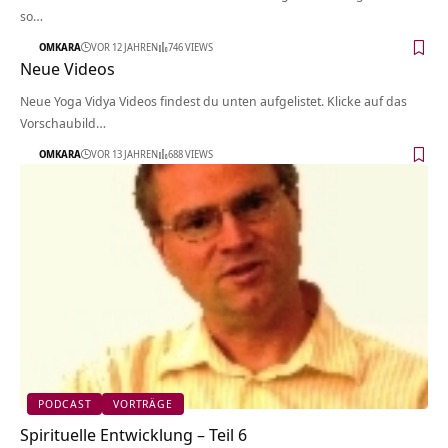
so…
OMKARA
VOR 12 JAHREN
746 VIEWS
Neue Videos
Neue Yoga Vidya Videos findest du unten aufgelistet. Klicke auf das
Vorschaubild…
OMKARA
VOR 13 JAHREN
688 VIEWS
PODCAST
VORTRÄGE
Spirituelle Entwicklung – Teil 6