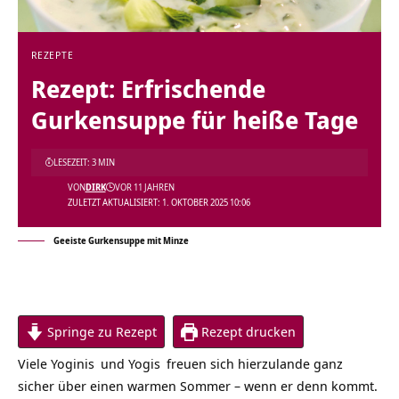
REZEPTE
Rezept: Erfrischende
Gurkensuppe für heiße Tage
LESEZEIT: 3 MIN
VON
DIRK
VOR 11 JAHREN
ZULETZT AKTUALISIERT: 1. OKTOBER 2025 10:06
Geeiste Gurkensuppe mit Minze
Springe zu Rezept
Rezept drucken
Viele
Yoginis
und
Yogis
freuen sich hierzulande ganz
sicher über einen warmen Sommer – wenn er denn kommt.