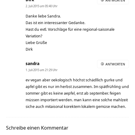
ANTWORTEN
2. Juli 2015 um 05:40 Uhr
Danke liebe Sandra.
Das ist ein interessanter Gedanke.
Hast du evtl. Vorschläge für eine regional-saisonale
Variation?
Liebe Grüße
Dirk
sandra
ANTWORTEN
1. Juli 2015 um 21:29 Uhr
ev vegan aber oekologisch höchst schädllich gurke und
apfel gibt es nur im herbst zusammen. Im spätfrühling und
sommer gibt es keine aepfel, erst ab september. feigen
müssen importiert werden. man kann eine solche mahlzeit
siche auch mitaisonal korektem lokalem gemüse machen.
Schreibe einen Kommentar