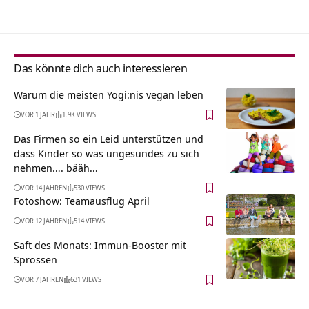
Das könnte dich auch interessieren
Warum die meisten Yogi:nis vegan leben
VOR 1 JAHR
1.9K VIEWS
Das Firmen so ein Leid unterstützen und
dass Kinder so was ungesundes zu sich
nehmen…. bääh…
VOR 14 JAHREN
530 VIEWS
Fotoshow: Teamausflug April
VOR 12 JAHREN
514 VIEWS
Saft des Monats: Immun-Booster mit
Sprossen
VOR 7 JAHREN
631 VIEWS