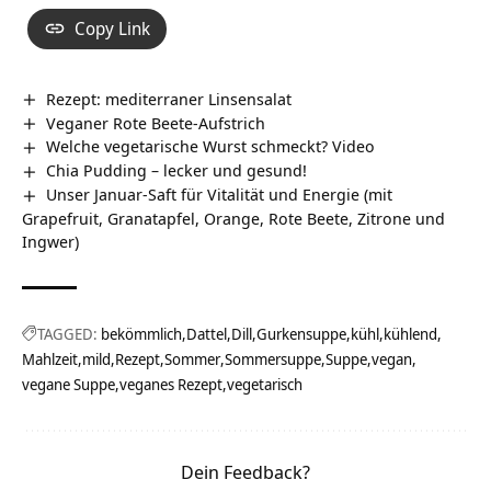
Copy Link
Rezept: mediterraner Linsensalat
Veganer Rote Beete-Aufstrich
Welche vegetarische Wurst schmeckt? Video
Chia Pudding – lecker und gesund!
Unser Januar-Saft für Vitalität und Energie (mit
Grapefruit, Granatapfel, Orange, Rote Beete, Zitrone und
Ingwer)
TAGGED:
bekömmlich
Dattel
Dill
Gurkensuppe
kühl
kühlend
Mahlzeit
mild
Rezept
Sommer
Sommersuppe
Suppe
vegan
vegane Suppe
veganes Rezept
vegetarisch
Dein Feedback?