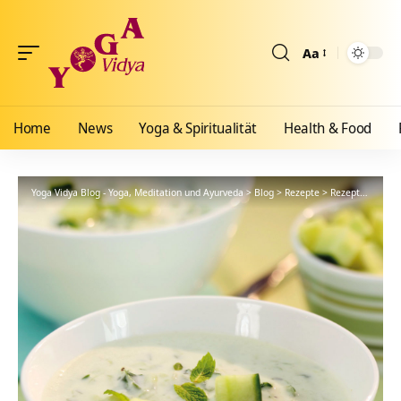
Aa
Größenänderun
Home
News
Yoga & Spiritualität
Health & Food
Yoga Vidya Blog - Yoga, Meditation und Ayurveda
>
Blog
>
Rezepte
>
Rezept: Erfrischende Gurkensuppe für heiße Tage