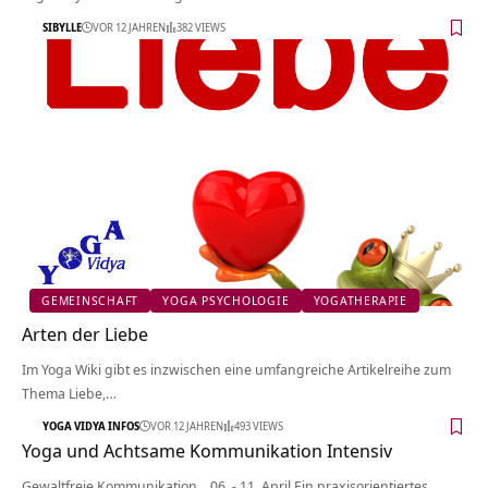
SIBYLLE
VOR 12 JAHREN
382 VIEWS
GEMEINSCHAFT
YOGA PSYCHOLOGIE
YOGATHERAPIE
Arten der Liebe
Im Yoga Wiki gibt es inzwischen eine umfangreiche Artikelreihe zum
Thema Liebe,…
YOGA VIDYA INFOS
VOR 12 JAHREN
493 VIEWS
Yoga und Achtsame Kommunikation Intensiv
Gewaltfreie Kommunikation 06. - 11. April Ein praxisorientiertes