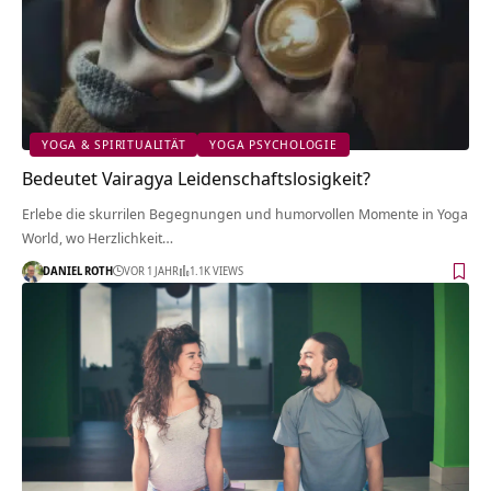
YOGA & SPIRITUALITÄT
YOGA PSYCHOLOGIE
Bedeutet Vairagya Leidenschaftslosigkeit?
Erlebe die skurrilen Begegnungen und humorvollen Momente in Yoga
World, wo Herzlichkeit…
DANIEL ROTH
VOR 1 JAHR
1.1K VIEWS