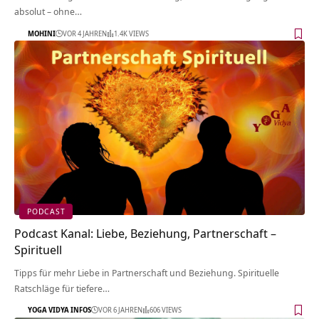
absolut – ohne…
MOHINI
VOR 4 JAHREN
1.4K VIEWS
PODCAST
Podcast Kanal: Liebe, Beziehung, Partnerschaft –
Spirituell
Tipps für mehr Liebe in Partnerschaft und Beziehung. Spirituelle
Ratschläge für tiefere…
YOGA VIDYA INFOS
VOR 6 JAHREN
606 VIEWS