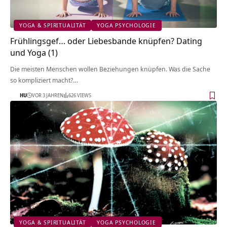
YOGA & SPIRITUALITÄT
YOGA PSYCHOLOGIE
Frühlingsgef… oder Liebesbande knüpfen? Dating
und Yoga (1)
Die meisten Menschen wollen Beziehungen knüpfen. Was die Sache
so kompliziert macht?…
HU
VOR 3 JAHREN
626 VIEWS
YOGA & SPIRITUALITÄT
YOGA PSYCHOLOGIE