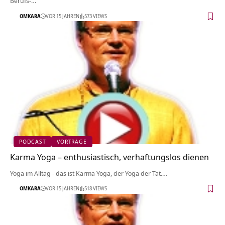
Berufs-…
OMKARA
VOR 15 JAHREN
573 VIEWS
PODCAST
VORTRÄGE
Karma Yoga – enthusiastisch, verhaftungslos dienen
Yoga im Alltag - das ist Karma Yoga, der Yoga der Tat.…
OMKARA
VOR 15 JAHREN
518 VIEWS