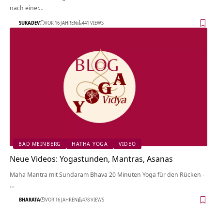
nach einer…
SUKADEV
VOR 16 JAHREN
441 VIEWS
BAD MEINBERG
HATHA YOGA
VIDEO
Neue Videos: Yogastunden, Mantras, Asanas
Maha Mantra mit Sundaram Bhava 20 Minuten Yoga für den Rücken -
…
BHARATA
VOR 16 JAHREN
478 VIEWS