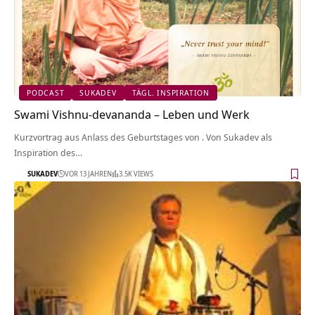
PODCAST
SUKADEV
TÄGL. INSPIRATION
Swami Vishnu-devananda – Leben und Werk
Kurzvortrag aus Anlass des Geburtstages von . Von Sukadev als
Inspiration des…
SUKADEV
VOR 13 JAHREN
3.5K VIEWS