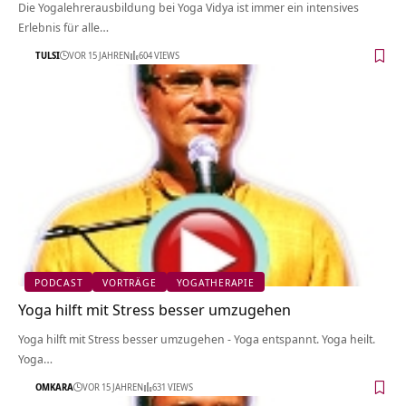
Die Yogalehrerausbildung bei Yoga Vidya ist immer ein intensives
Erlebnis für alle…
TULSI
VOR 15 JAHREN
604 VIEWS
PODCAST
VORTRÄGE
YOGATHERAPIE
Yoga hilft mit Stress besser umzugehen
Yoga hilft mit Stress besser umzugehen - Yoga entspannt. Yoga heilt.
Yoga…
OMKARA
VOR 15 JAHREN
631 VIEWS