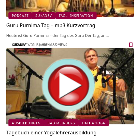
PODCAST
SUKADEV
TÄGL. INSPIRATION
Guru Purnima Tag – mp3 Kurzvortrag
Heute ist Guru Purnima – der Tag des Guru Der Tag, an…
SUKADEV
VOR 13 JAHREN
582 VIEWS
AUSBILDUNGEN
BAD MEINBERG
HATHA YOGA
Tagebuch einer Yogalehrerausbildung