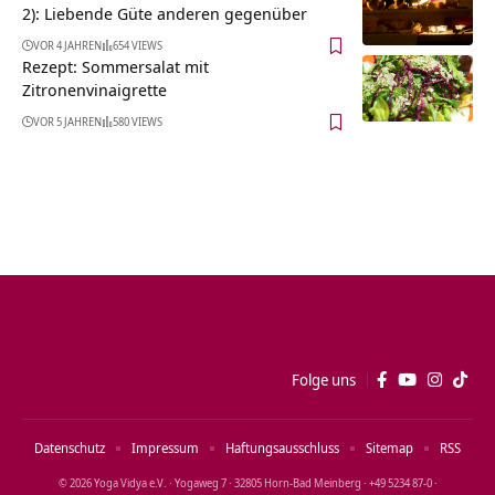
2): Liebende Güte anderen gegenüber
VOR 4 JAHREN
654 VIEWS
Rezept: Sommersalat mit
Zitronenvinaigrette
VOR 5 JAHREN
580 VIEWS
Folge uns
Datenschutz
Impressum
Haftungsausschluss
Sitemap
RSS
© 2026 Yoga Vidya e.V. · Yogaweg 7 · 32805 Horn‑Bad Meinberg · +49 5234 87‑0 ·