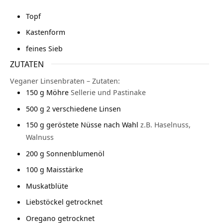
Topf
Kastenform
feines Sieb
ZUTATEN
Veganer Linsenbraten – Zutaten:
150
g
Möhre
Sellerie und Pastinake
500
g
2 verschiedene Linsen
150
g
geröstete Nüsse nach Wahl
z.B. Haselnuss,
Walnuss
200
g
Sonnenblumenöl
100
g
Maisstärke
Muskatblüte
Liebstöckel getrocknet
Oregano getrocknet