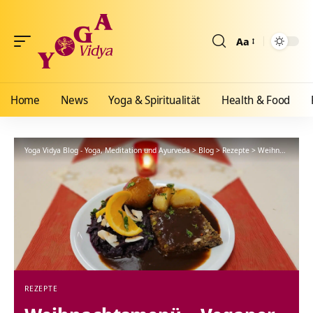
Aa
Größenänderun
Home
News
Yoga & Spiritualität
Health & Food
Yoga Vidya Blog - Yoga, Meditation und Ayurveda
>
Blog
>
Rezepte
>
Weihnachtsmenü – Veganer Linsenbraten
REZEPTE