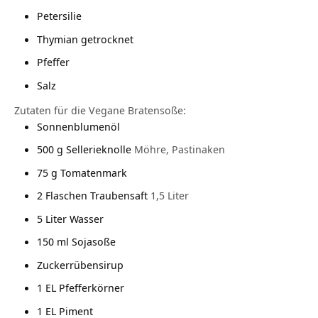
Petersilie
Thymian getrocknet
Pfeffer
Salz
Zutaten für die Vegane Bratensoße:
Sonnenblumenöl
500
g
Sellerieknolle
Möhre, Pastinaken
75
g
Tomatenmark
2
Flaschen Traubensaft
1,5 Liter
5
Liter
Wasser
150
ml
Sojasoße
Zuckerrübensirup
1
EL Pfefferkörner
1
EL Piment