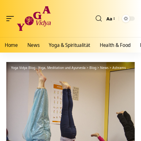
Aa
Größenänderun
Home
News
Yoga & Spiritualität
Health & Food
Yoga Vidya Blog - Yoga, Meditation und Ayurveda
>
Blog
>
News
>
Ashrams
>
Bad Me