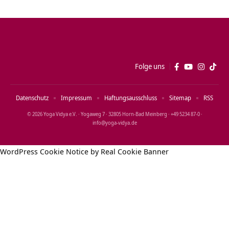
Folge uns
Datenschutz
Impressum
Haftungsausschluss
Sitemap
RSS
© 2026 Yoga Vidya e.V. · Yogaweg 7 · 32805 Horn‑Bad Meinberg · +49 5234 87‑0 ·
info@yoga‑vidya.de
WordPress Cookie Notice by Real Cookie Banner