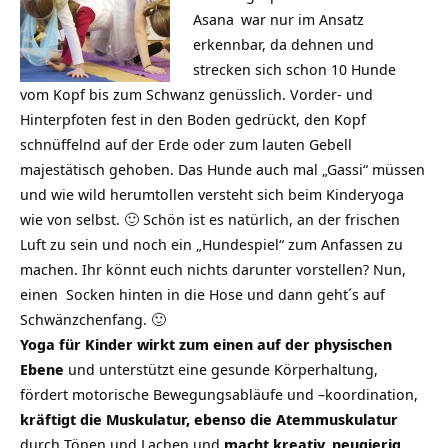
Asana
war nur im Ansatz
erkennbar, da dehnen und
strecken sich schon 10 Hunde
vom Kopf bis zum Schwanz genüsslich. Vorder- und
Hinterpfoten fest in den Boden gedrückt, den Kopf
schnüffelnd auf der Erde oder zum lauten Gebell
majestätisch gehoben. Das Hunde auch mal „Gassi“ müssen
und wie wild herumtollen versteht sich beim Kinderyoga
wie von selbst. 🙂 Schön ist es natürlich, an der frischen
Luft zu sein und noch ein „Hundespiel“ zum Anfassen zu
machen. Ihr könnt euch nichts darunter vorstellen? Nun,
einen Socken hinten in die Hose und dann geht´s auf
Schwänzchenfang. 🙂
Yoga für Kinder wirkt zum einen auf der physischen
Ebene
und unterstützt eine gesunde Körperhaltung,
fördert motorische Bewegungsabläufe und –koordination,
kräftigt die Muskulatur, ebenso die Atemmuskulatur
durch Tönen und Lachen und
macht kreativ, neugierig,