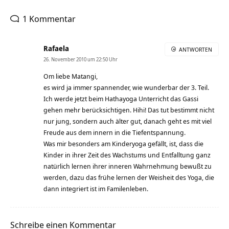
1 Kommentar
Rafaela
ANTWORTEN
26. November 2010 um 22:50 Uhr
Om liebe Matangi,
es wird ja immer spannender, wie wunderbar der 3. Teil.
Ich werde jetzt beim Hathayoga Unterricht das Gassi
gehen mehr berücksichtigen. Hihi! Das tut bestimmt nicht
nur jung, sondern auch älter gut, danach geht es mit viel
Freude aus dem innern in die Tiefentspannung.
Was mir besonders am Kinderyoga gefällt, ist, dass die
Kinder in ihrer Zeit des Wachstums und Entfalltung ganz
natürlich lernen ihrer inneren Wahrnehmung bewußt zu
werden, dazu das frühe lernen der Weisheit des Yoga, die
dann integriert ist im Familenleben.
Schreibe einen Kommentar