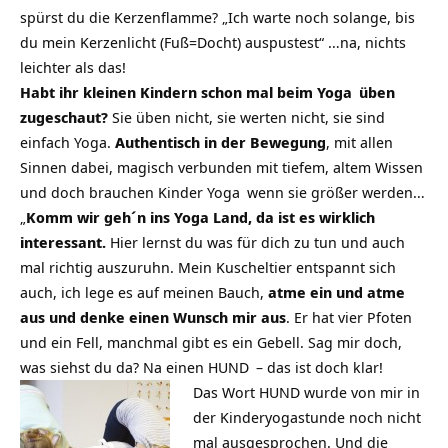
spürst du die Kerzenflamme? „Ich warte noch solange, bis
du mein Kerzenlicht (Fuß=Docht) auspustest“ …na, nichts
leichter als das!
Habt ihr kleinen Kindern schon mal beim
Yoga
üben
zugeschaut?
Sie üben nicht, sie werten nicht, sie sind
einfach Yoga.
Authentisch in der Bewegung
, mit allen
Sinnen dabei, magisch verbunden mit tiefem, altem Wissen
und doch brauchen
Kinder Yoga
wenn sie größer werden…
„
Komm wir geh´n ins Yoga Land, da ist es wirklich
interessant.
Hier lernst du was für dich zu tun und auch
mal richtig auszuruhn. Mein Kuscheltier entspannt sich
auch, ich lege es auf meinen Bauch,
atme ein und atme
aus und denke einen Wunsch mir aus
. Er hat vier Pfoten
und ein Fell, manchmal gibt es ein Gebell. Sag mir doch,
was siehst du da? Na einen
HUND
– das ist doch klar!
Das Wort HUND wurde von mir in
der Kinderyogastunde noch nicht
mal ausgesprochen. Und die