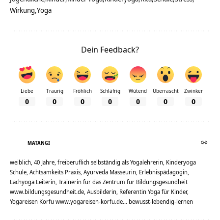
Wirkung
Yoga
Dein Feedback?
Liebe
Traurig
Fröhlich
Schläfrig
Wütend
Überrascht
Zwinker
0
0
0
0
0
0
0
MATANGI
weiblich, 40 Jahre, freiberuflich selbständig als Yogalehrerin, Kinderyoga
Schule, Achtsamkeits Praxis, Ayurveda Masseurin, Erlebnispädagogin,
Lachyoga Leiterin, Trainerin für das Zentrum für Bildungsgesundheit
www.bildungsgesundheit.de, Ausbilderin, Referentin Yoga für Kinder,
Yogareisen Korfu www.yogareisen-korfu.de... bewusst-lebendig-lernen