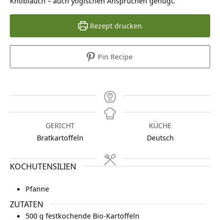
Knoblauch – auch yogischen Ansprüchen genügt.
Rezept drucken
Pin Recipe
GERICHT
KÜCHE
Bratkartoffeln
Deutsch
KOCHUTENSILIEN
Pfanne
ZUTATEN
500
g
festkochende Bio-Kartoffeln