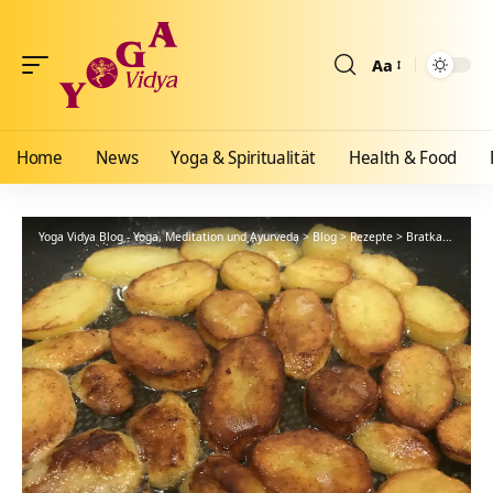
Aa
Größenänderun
Home
News
Yoga & Spiritualität
Health & Food
Yoga Vidya Blog - Yoga, Meditation und Ayurveda
>
Blog
>
Rezepte
>
Bratkartoffeln: ayurvedisch, yogisch und vegan