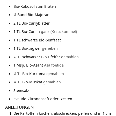
Bio-Kokosöl zum Braten
½
Bund Bio-Majoran
2
TL Bio-Curryblätter
1
TL Bio-Cumin
ganz (Kreuzkümmel)
1
TL schwarze Bio-Senfsaat
1
TL Bio-Ingwer
gerieben
½
TL schwarzer Bio-Pfeffer
gemahlen
1
Msp. Bio-Asant
Asa foetida
½
TL Bio-Kurkuma
gemahlen
¼
TL Bio-Muskat
gemahlen
Steinsalz
evt. Bio-Zitronensaft oder -zesten
ANLEITUNGEN
Die Kartoffeln kochen, abschrecken, pellen und in 1 cm