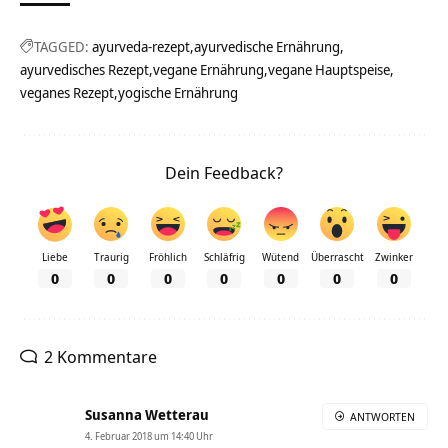
TAGGED:
ayurveda-rezept
ayurvedische Ernährung
ayurvedisches Rezept
vegane Ernährung
vegane Hauptspeise
veganes Rezept
yogische Ernährung
Dein Feedback?
Liebe
Traurig
Fröhlich
Schläfrig
Wütend
Überrascht
Zwinker
0
0
0
0
0
0
0
2 Kommentare
Susanna Wetterau
ANTWORTEN
4. Februar 2018 um 14:40 Uhr