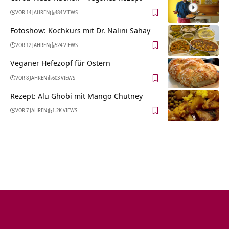
VOR 14 JAHREN
484 VIEWS
Fotoshow: Kochkurs mit Dr. Nalini Sahay
VOR 12 JAHREN
524 VIEWS
Veganer Hefezopf für Ostern
VOR 8 JAHREN
603 VIEWS
Rezept: Alu Ghobi mit Mango Chutney
VOR 7 JAHREN
1.2K VIEWS