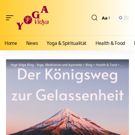
Aa
Größenänderun
Home
News
Yoga & Spiritualität
Health & Food
Yoga Vidya Blog - Yoga, Meditation und Ayurveda
>
Blog
>
Health & Food
>
Ayurveda