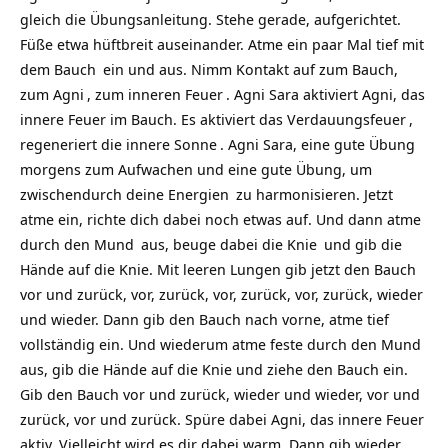
gleich die Übungsanleitung. Stehe gerade, aufgerichtet.
Füße etwa hüftbreit auseinander. Atme ein paar Mal tief mit
dem
Bauch
ein und aus. Nimm Kontakt auf zum Bauch,
zum
Agni
, zum inneren
Feuer
. Agni Sara aktiviert Agni, das
innere Feuer im Bauch. Es aktiviert das
Verdauungsfeuer
,
regeneriert die innere
Sonne
. Agni Sara, eine gute Übung
morgens zum Aufwachen und eine gute Übung, um
zwischendurch deine
Energien
zu harmonisieren. Jetzt
atme ein, richte dich dabei noch etwas auf. Und dann atme
durch den
Mund
aus, beuge dabei die
Knie
und gib die
Hände auf die Knie. Mit leeren Lungen gib jetzt den Bauch
vor und zurück, vor, zurück, vor, zurück, vor, zurück, wieder
und wieder. Dann gib den Bauch nach vorne, atme tief
vollständig ein. Und wiederum atme feste durch den Mund
aus, gib die Hände auf die Knie und ziehe den Bauch ein.
Gib den Bauch vor und zurück, wieder und wieder, vor und
zurück, vor und zurück. Spüre dabei Agni, das innere Feuer
aktiv. Vielleicht wird es dir dabei warm. Dann gib wieder