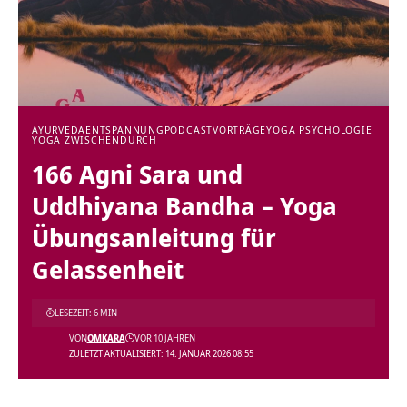
AYURVEDA
ENTSPANNUNG
PODCAST
VORTRÄGE
YOGA PSYCHOLOGIE
YOGA ZWISCHENDURCH
166 Agni Sara und
Uddhiyana Bandha – Yoga
Übungsanleitung für
Gelassenheit
LESEZEIT: 6 MIN
VON
OMKARA
VOR 10 JAHREN
ZULETZT AKTUALISIERT: 14. JANUAR 2026 08:55