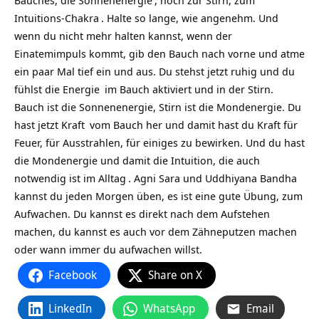
Bauches, die
Sonnenenergie
, hoch zur Stirn, zum
Intuitions-
Chakra
. Halte so lange, wie angenehm. Und
wenn du nicht mehr halten kannst, wenn der
Einatemimpuls kommt, gib den Bauch nach vorne und atme
ein paar Mal tief ein und aus. Du stehst jetzt ruhig und du
fühlst die
Energie
im Bauch aktiviert und in der Stirn.
Bauch ist die Sonnenenergie, Stirn ist die Mondenergie. Du
hast jetzt
Kraft
vom Bauch her und damit hast du Kraft für
Feuer, für Ausstrahlen, für einiges zu bewirken. Und du hast
die Mondenergie und damit die Intuition, die auch
notwendig ist im
Alltag
. Agni Sara und Uddhiyana Bandha
kannst du jeden Morgen üben, es ist eine gute Übung, zum
Aufwachen. Du kannst es direkt nach dem Aufstehen
machen, du kannst es auch vor dem Zähneputzen machen
oder wann immer du aufwachen willst.
Facebook
Share on X
LinkedIn
WhatsApp
Email