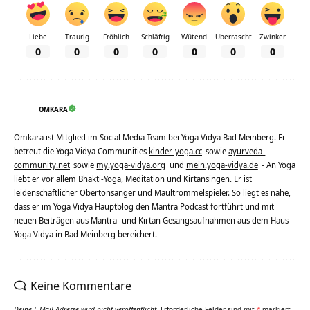
Liebe
Traurig
Fröhlich
Schläfrig
Wütend
Überrascht
Zwinker
0
0
0
0
0
0
0
OMKARA
Omkara ist Mitglied im Social Media Team bei Yoga Vidya Bad Meinberg. Er
betreut die Yoga Vidya Communities
kinder-yoga.cc
sowie
ayurveda-
community.net
sowie
my.yoga-vidya.org
und
mein.yoga-vidya.de
- An Yoga
liebt er vor allem Bhakti-Yoga, Meditation und Kirtansingen. Er ist
leidenschaftlicher Obertonsänger und Maultrommelspieler. So liegt es nahe,
dass er im Yoga Vidya Hauptblog den Mantra Podcast fortführt und mit
neuen Beiträgen aus Mantra- und Kirtan Gesangsaufnahmen aus dem Haus
Yoga Vidya in Bad Meinberg bereichert.
Keine Kommentare
Deine E-Mail-Adresse wird nicht veröffentlicht.
Erforderliche Felder sind mit
*
markiert.