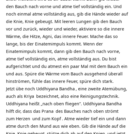
den Bauch nach vorne und atme tief vollständig ein. Und
noch einmal atme vollständig aus, gib die Hände wieder auf
die Knie, Knie gebeugt. Mit leeren Lungen gib den Bauch
vor und zurück, wieder und wieder, aktiviere so die innere
Wärme, die Hitze, Agni, das innere Feuer. Mache das so
lange, bis der Einatemimpuls kommt. Wenn der
Einatemimpuls kommt, dann gib den Bauch nach vorne,
atme tief vollständig ein, atme vollständig aus. Du bist
aufgerichtet und du atmest ein paar Mal mit dem Bauch ein
und aus. Spüre die Wärme vom Bauch ausgehend überall
hinströmen, fühle das innere Feuer, spüre dich stark.
Jetzt übe noch
Uddhiyana Bandha
, eine zweite Atemübung,
auch als
Kriya
bezeichnet, also eine Reinigungstechnik.
Uddhiyana heißt „nach oben fliegen“. Uddhiyana Bandha
hilft dir, dass das
Prana
des Bauches nach oben strömt
zum
Herzen
und zum
Kopf
. Atme wieder tief ein und dann
atme durch den Mund aus wie eben. Gib die Hände auf die
Knie, Knie gebeugt, stütze dich ab auf den Knien, und jetzt