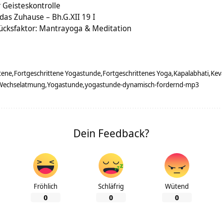
 Geisteskontrolle
das Zuhause – Bh.G.XII 19 I
lücksfaktor: Mantrayoga & Meditation
tene
Fortgeschrittene Yogastunde
Fortgeschrittenes Yoga
Kapalabhati
Kev
Wechselatmung
Yogastunde
yogastunde-dynamisch-fordernd-mp3
Dein Feedback?
Fröhlich
Schläfrig
Wütend
0
0
0