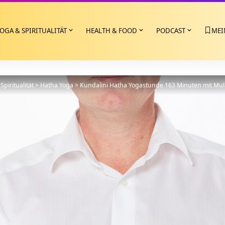
OGA & SPIRITUALITÄT
HEALTH & FOOD
PODCAST
MEI
Spiritualität
>
Hatha Yoga
>
Kundalini Hatha Yogastunde 163 Minuten mit Mu