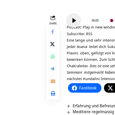
Audio-
00:00
Player
SHARE
Podcast:
Play in new wind
Subscribe:
RSS
Eine lange und sehr intens
jeder
Asana
leitet dich
Suk
Plavini
üben, gefolgt von
K
bewirken können. Zum Sch
Chakraleiter.
Dies ist eine s
Seminare
mitgemacht haben
nächstes
Kundalini Intensi
Facebook
Erfahrung und Befreiu
Meditiere regelmässig