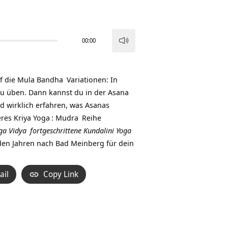
00:00
Pfeiltasten
Hoch/Runter
benutzen,
f die
Mula Bandha
Variationen: In
um
zu üben. Dann kannst du in der Asana
die
d wirklich erfahren, was Asanas
Lautstärke
eres
Kriya Yoga
:
Mudra
Reihe
zu
ga Vidya
fortgeschrittene
Kundalini Yoga
regeln.
en Jahren nach Bad Meinberg für dein
ail
Copy Link