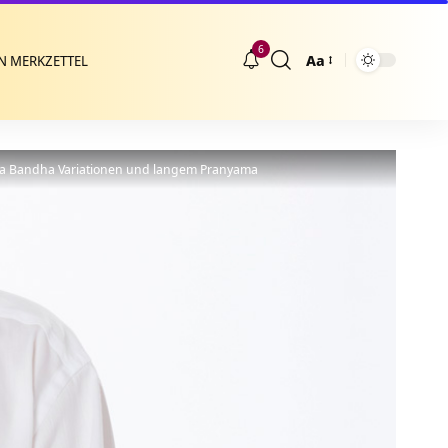
6
Aa
N MERKZETTEL
Größenänderung
la Bandha Variationen und langem Pranyama