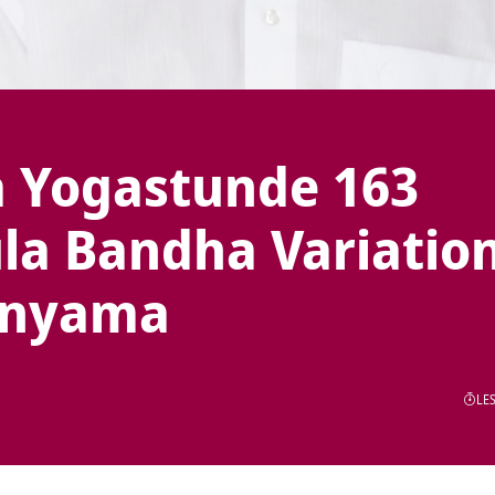
a Yogastunde 163
la Bandha Variatio
anyama
LES