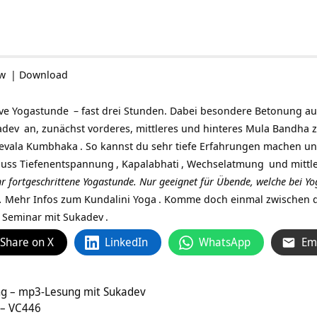
ow
|
Download
ive
Yogastunde
– fast drei Stunden. Dabei besondere Betonung au
adev
an, zunächst vorderes, mittleres und hinteres Mula Bandha 
evala Kumbhaka
. So kannst du sehr tiefe Erfahrungen machen un
luss
Tiefenentspannung
,
Kapalabhati
,
Wechselatmung
und mittl
ehr fortgeschrittene Yogastunde. Nur geeignet für Übende, welche bei
Yo
.
Mehr Infos zum
Kundalini Yoga
. Komme doch einmal zwischen d
v Seminar mit Sukadev
.
Share on X
LinkedIn
WhatsApp
Em
ng – mp3-Lesung mit Sukadev
 – VC446