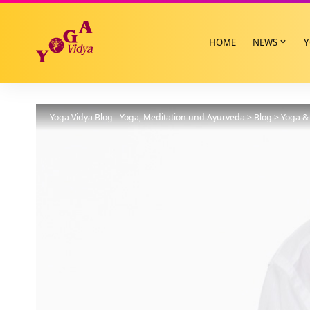
HOME
NEWS
Y
Yoga Vidya Blog - Yoga, Meditation und Ayurveda
>
Blog
>
Yoga & 