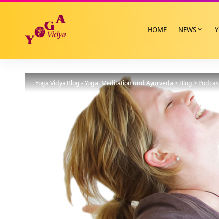
HOME
NEWS
Y
Yoga Vidya Blog - Yoga, Meditation und Ayurveda
>
Blog
>
Podcas