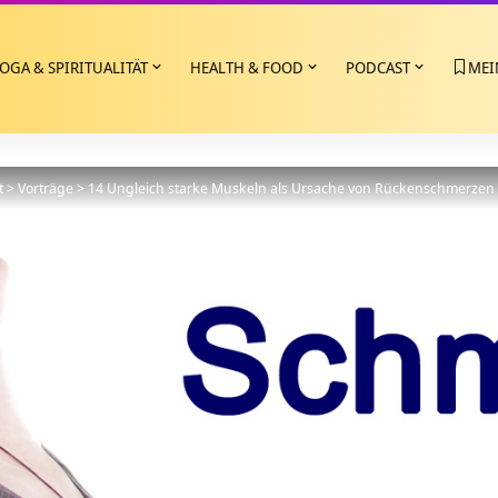
OGA & SPIRITUALITÄT
HEALTH & FOOD
PODCAST
MEI
t
>
Vorträge
>
14 Ungleich starke Muskeln als Ursache von Rückenschmerzen