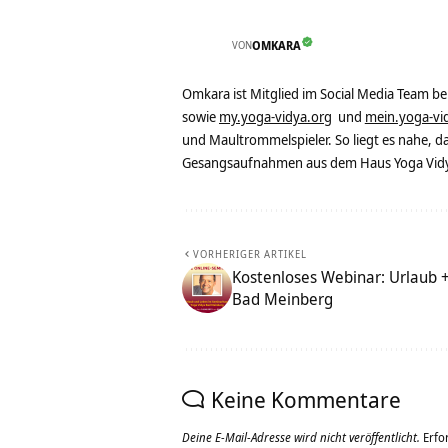
VON
OMKARA
Omkara ist Mitglied im Social Media Team b
sowie
my.yoga-vidya.org
und
mein.yoga-vi
und Maultrommelspieler. So liegt es nahe, 
Gesangsaufnahmen aus dem Haus Yoga Vidya
VORHERIGER ARTIKEL
Kostenloses Webinar: Urlaub 
Bad Meinberg
Keine Kommentare
Deine E-Mail-Adresse wird nicht veröffentlicht.
Erfo