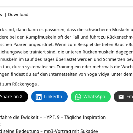
ow
|
Download
rk sind, dann kann es passieren, dass die schwächeren Muskeln 
ndere bei den Rumpfmuskeln oft der Fall und führt zu
Rückenschm
tischen Paaren angeordnet. Wenn zum Beispiel die tiefen Bauch-
eziehungsweise trainiert sind, die unteren Rückenmuskeln dagege
uskeln im Lauf des Tages überlastet werden und Schmerzen bewir
h tun, durch systematisches Training ein oder mehrmals die Woch
gen findest du auf den Internetseiten von
Yoga Vidya
unter dem
ist zum Rückenyoga
.
Share on X
LinkedIn
WhatsApp
Em
fahre die Ewigkeit – HYP I. 9 – Tägliche Inspiration
s
d seine Bedeutung – mp3-Vortrag mit Sukadev