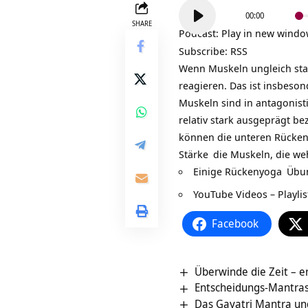
Audio-
00:00
Player
SHARE
Podcast:
Play in new wind
Subscribe:
RSS
Wenn Muskeln ungleich sta
reagieren. Das ist insbeso
Muskeln sind in antagonis
relativ stark ausgeprägt b
können die unteren Rückenm
Stärke
die Muskeln, die we
Einige
Rückenyoga
Übun
YouTube Videos – Playl
Facebook
Überwinde die Zeit – er
Entscheidungs-Mantra
Das Gayatri Mantra un