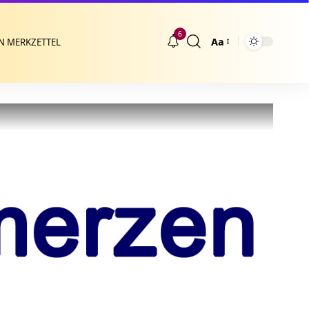
6
Aa
N MERKZETTEL
Größenänderung