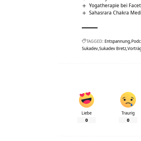
Yogatherapie bei Face
Sahasrara Chakra Medi
TAGGED:
Entspannung
Podc
Sukadev
Sukadev Bretz
Vorträ
Liebe
Traurig
0
0