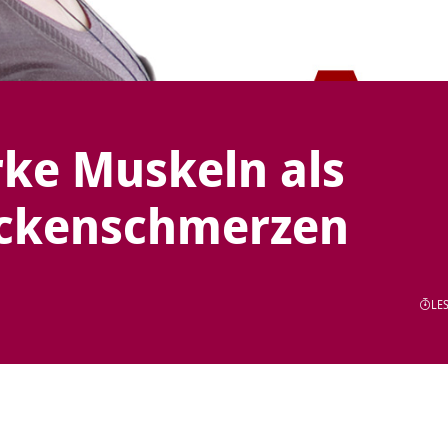
rke Muskeln als
ückenschmerzen
LES