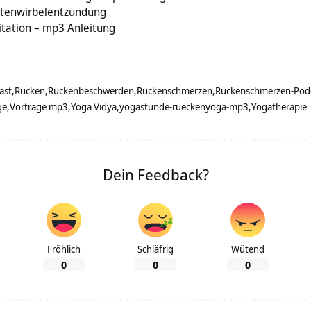
ttenwirbelentzündung
tation – mp3 Anleitung
ast
Rücken
Rückenbeschwerden
Rückenschmerzen
Rückenschmerzen-Pod
ge
Vorträge mp3
Yoga Vidya
yogastunde-rueckenyoga-mp3
Yogatherapie
Dein Feedback?
Fröhlich
Schläfrig
Wütend
0
0
0