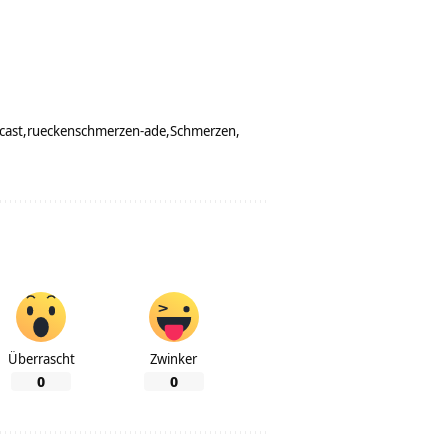
cast
rueckenschmerzen-ade
Schmerzen
Überrascht
Zwinker
0
0