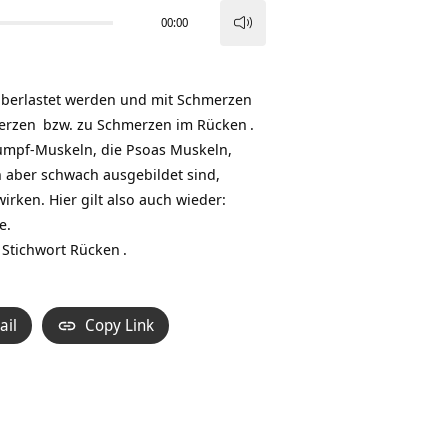
00:00
Pfeiltasten
Hoch/Runter
benutzen,
überlastet werden und mit
Schmerzen
um
erzen
bzw. zu Schmerzen im
Rücken
.
die
Rumpf-Muskeln, die Psoas Muskeln,
Lautstärke
n aber schwach ausgebildet sind,
zu
ken. Hier gilt also auch wieder:
regeln.
e.
 Stichwort
Rücken
.
ail
Copy Link