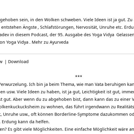
bgehoben sein, in den Wolken schweben. Viele Ideen ist ja gut. Z
n entstehen
Ängste
, Schlafstörungen, Nervosität, Unruhe etc. Erd
adev in diesem Podcast, der 95. Ausgabe des
Yoga Vidya
Gelassen
von
Yoga Vidya
. Mehr zu
Ayurveda
ow
|
Download
***
erwurzelung. Ich bin ja beim Thema, wie man Vata beruhigen kann
n usw. Viele Ideen zu haben, ist ja gut, Leichtigkeit ist gut, im
ist gut. Aber wenn du zu abgehoben bist, dann kann das zu einer 
lkenkuckucksheim zu wohnen, das führt irgendwann zu Realitäts
ät, Unruhe usw., oft können Borderline-Symptome dazukommen od
 Erdung kann da helfen.
n? Es gibt viele Möglichkeiten. Eine einfache Möglichkeit wäre an