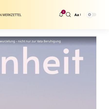
6
Aa
N MERKZETTEL
Größenänderung
rwurzelung – nicht nur zur Vata Beruhigung