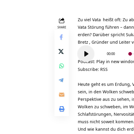
Zu viel
Vata
heißt oft: Zu a
Vata Störung führen – dan
SHARE
erden? Darüber spricht Suk
Bretz
, Gründer und Leiter 
Audio-
00:00
Player
Podcast:
Play in new wind
Subscribe:
RSS
Heute geht es um Erdung, V
sein, in den Wolken schwebe
Perspektive aus zu sehen, 
Wolken zu schweben, im Wo
Schlafstörungen, Nervosit
muss nicht soweit kommen.
Und wie kannst du dich erde