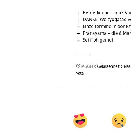
Befriedigung – mp3 Vor
DANKE! Weltyogatag vol
Einzeltermine in der 
Pranayama – die 8 Ma
Sei froh gemut
TAGGED:
Gelassenheit
Gelas
Vata