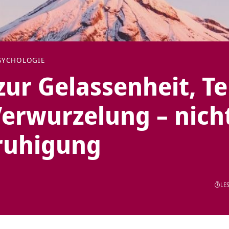
SYCHOLOGIE
ur Gelassenheit, Te
erwurzelung – nich
eruhigung
LES