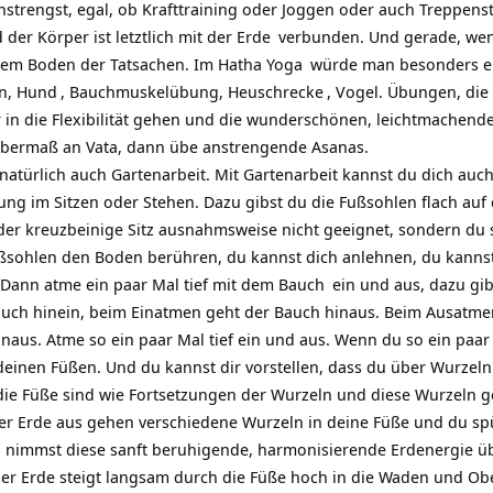
strengst, egal, ob Krafttraining oder Joggen oder auch Treppenstei
er Körper ist letztlich mit der
Erde
verbunden. Und gerade, wenn
 dem Boden der Tatsachen. Im
Hatha Yoga
würde man besonders e
en,
Hund
, Bauchmuskelübung,
Heuschrecke
, Vogel. Übungen, di
ber in die Flexibilität gehen und die wunderschönen, leichtmache
Übermaß an Vata, dann übe anstrengende Asanas.
 natürlich auch Gartenarbeit. Mit Gartenarbeit kannst du dich auc
ng im Sitzen oder Stehen. Dazu gibst du die Fußsohlen flach auf d
t der kreuzbeinige Sitz ausnahmsweise nicht geeignet, sondern du s
ußsohlen den Boden berühren, du kannst dich anlehnen, du kanns
Dann atme ein paar Mal tief mit dem
Bauch
ein und aus, dazu gi
uch hinein, beim Einatmen geht der Bauch hinaus. Beim Ausatmen
aus. Atme so ein paar Mal tief ein und aus. Wenn du so ein paar 
deinen Füßen. Und du kannst dir vorstellen, dass du über Wurzeln
s die Füße sind wie Fortsetzungen der Wurzeln und diese Wurzel
 der Erde aus gehen verschiedene Wurzeln in deine Füße und du sp
 nimmst diese sanft beruhigende, harmonisierende Erdenergie übe
er Erde steigt langsam durch die Füße hoch in die Waden und Obe