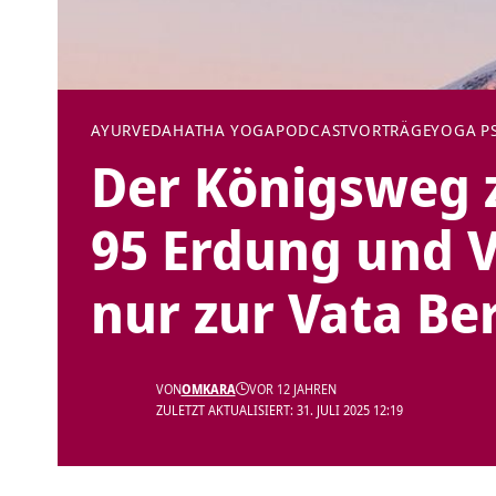
AYURVEDA
HATHA YOGA
PODCAST
VORTRÄGE
YOGA P
Der Königsweg z
95 Erdung und V
nur zur Vata B
VON
OMKARA
VOR 12 JAHREN
ZULETZT AKTUALISIERT: 31. JULI 2025 12:19