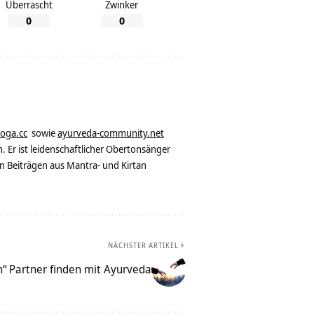
Überrascht
Zwinker
0
0
yoga.cc
sowie
ayurveda-community.net
. Er ist leidenschaftlicher Obertonsänger
n Beiträgen aus Mantra- und Kirtan
NÄCHSTER ARTIKEL
n“ Partner finden mit Ayurveda