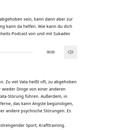
u abgehoben sein, kann dann aber zur
ung kann da helfen. Wie kann du dich
heits-Podcast
von und mit
Sukadev
00:00
Pfeiltasten
Hoch/Runter
benutzen,
um
. Zu viel Vata heißt oft, zu abgehoben
die
mer wieder Dinge von einer anderen
Lautstärke
Vata-Störung führen. Außerdem, in
zu
ferne, das kann Ängste begünstigen,
regeln.
er andere psychische Störungen. Es
strengender Sport, Krafttraining.