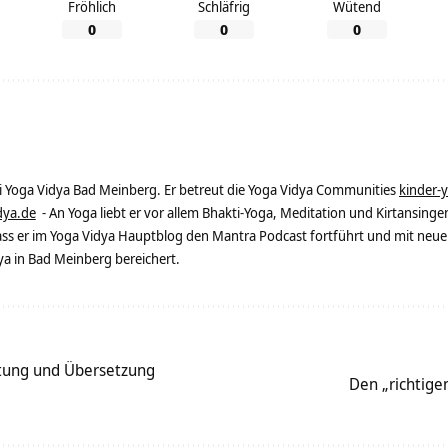
Fröhlich
Schläfrig
Wütend
0
0
0
ei Yoga Vidya Bad Meinberg. Er betreut die Yoga Vidya Communities
kinder-
dya.de
- An Yoga liebt er vor allem Bhakti-Yoga, Meditation und Kirtansingen
dass er im Yoga Vidya Hauptblog den Mantra Podcast fortführt und mit neue
 in Bad Meinberg bereichert.
ung und Übersetzung
Den „richtige