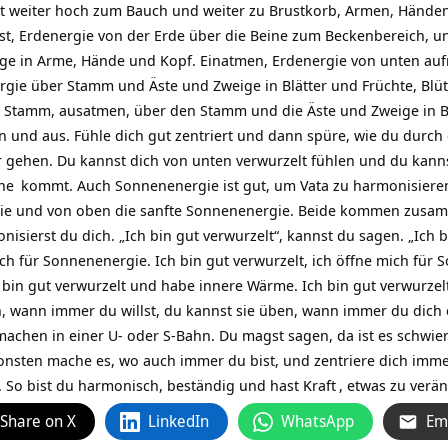
igt weiter hoch zum Bauch und weiter zu Brustkorb, Armen, Händ
est, Erdenergie von der Erde über die Beine zum Beckenbereich, 
ige in Arme, Hände und Kopf. Einatmen, Erdenergie von unten a
rgie über Stamm und Äste und Zweige in Blätter und Früchte, Blü
 Stamm, ausatmen, über den Stamm und die Äste und Zweige in Bl
in und aus. Fühle dich gut zentriert und dann spüre, wie du durch
 gehen. Du kannst dich von unten verwurzelt fühlen und du kannst
ne
kommt. Auch Sonnenenergie ist gut, um Vata zu harmonisieren. 
e und von oben die sanfte Sonnenenergie. Beide kommen zusamme
nisierst du dich. „Ich bin gut verwurzelt“, kannst du sagen. „Ich b
ch für Sonnenenergie. Ich bin gut verwurzelt, ich öffne mich für 
 bin gut verwurzelt und habe innere Wärme. Ich bin gut verwurze
 wann immer du willst, du kannst sie üben, wann immer du dich 
machen in einer U- oder S-Bahn. Du magst sagen, da ist es schwier
nsonsten mache es, wo auch immer du bist, und zentriere dich imme
. So bist du harmonisch, beständig und hast
Kraft
, etwas zu verä
Share on X
LinkedIn
WhatsApp
Em