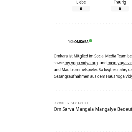
Liebe
Traurig
0
0
VON
OMKARA
Omkara ist Mitglied im Social Media Team b
sowie
my.yoga-vidya.org
und
mein.yoga-vi
und Maultrommelspieler. So liegt es nahe, 
Gesangsaufnahmen aus dem Haus Yoga Vidya
VORHERIGER ARTIKEL
Om Sarva Mangala Mangalye Bedeut