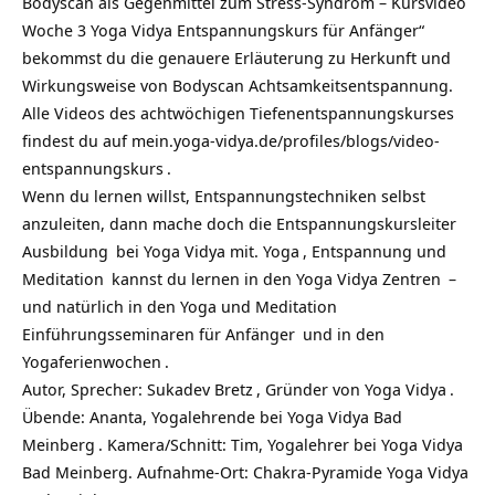
Bodyscan als Gegenmittel zum Stress-Syndrom – Kursvideo
Woche 3 Yoga Vidya Entspannungskurs für Anfänger“
bekommst du die genauere Erläuterung zu Herkunft und
Wirkungsweise von Bodyscan Achtsamkeitsentspannung.
Alle Videos des achtwöchigen Tiefenentspannungskurses
findest du auf
mein.yoga-vidya.de/profiles/blogs/video-
entspannungskurs
.
Wenn du lernen willst, Entspannungstechniken selbst
anzuleiten, dann mache doch die
Entspannungskursleiter
Ausbildung
bei Yoga Vidya mit.
Yoga
, Entspannung und
Meditation
kannst du lernen in den
Yoga Vidya Zentren
–
und natürlich in den
Yoga und Meditation
Einführungsseminaren für Anfänger
und in den
Yogaferienwochen
.
Autor, Sprecher:
Sukadev Bretz
, Gründer von
Yoga Vidya
.
Übende: Ananta, Yogalehrende bei
Yoga Vidya Bad
Meinberg
. Kamera/Schnitt: Tim, Yogalehrer bei Yoga Vidya
Bad Meinberg. Aufnahme-Ort: Chakra-Pyramide Yoga Vidya