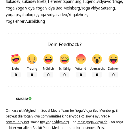
Sukadev
Sukadev Bretz
Tiefenentspannung
Tugend
vidya-vorträge
Yoga
Yoga Vidya
Yoga Vidya Bad Meinberg
Yoga Vidya Satsang
yoga-psychologie
yoga-vidya-video
Yogalehrer
Yogalehrer Ausbildung
Dein Feedback?
Liebe
Traurig
Fröhlich
Schläfrig
Wütend
Überrascht
Zwinker
0
0
0
0
0
0
0
OMKARA
Omkara ist Mitglied im Social Media Team bei Yoga Vidya Bad Meinberg. Er
betreut die Yoga Vidya Communities
kinder-yoga.cc
sowie
ayurveda-
community.net
sowie
my.yoga-vidya.org
und
mein.yoga-vidya.de
- An Yoga
liebt er vor allem Bhakti-Yoga, Meditation und Kirtansingen. Er ist