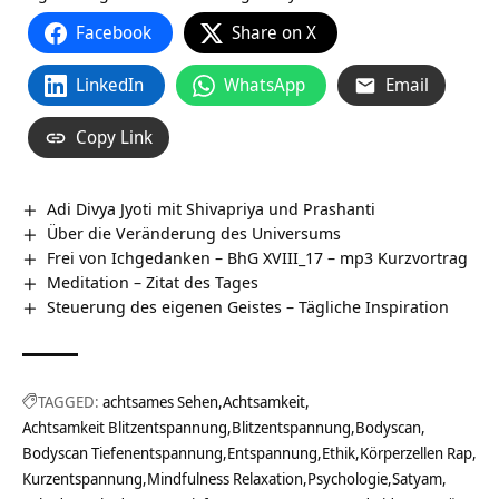
Facebook
Share on X
LinkedIn
WhatsApp
Email
Copy Link
Adi Divya Jyoti mit Shivapriya und Prashanti
Über die Veränderung des Universums
Frei von Ichgedanken – BhG XVIII_17 – mp3 Kurzvortrag
Meditation – Zitat des Tages
Steuerung des eigenen Geistes – Tägliche Inspiration
TAGGED:
achtsames Sehen
Achtsamkeit
Achtsamkeit Blitzentspannung
Blitzentspannung
Bodyscan
Bodyscan Tiefenentspannung
Entspannung
Ethik
Körperzellen Rap
Kurzentspannung
Mindfulness Relaxation
Psychologie
Satyam