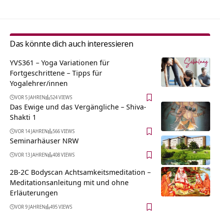
Das könnte dich auch interessieren
YVS361 – Yoga Variationen für
Fortgeschrittene – Tipps für
Yogalehrer/innen
VOR 5 JAHREN
524 VIEWS
Das Ewige und das Vergängliche – Shiva-
Shakti 1
VOR 14 JAHREN
566 VIEWS
Seminarhäuser NRW
VOR 13 JAHREN
408 VIEWS
2B-2C Bodyscan Achtsamkeitsmeditation –
Meditationsanleitung mit und ohne
Erläuterungen
VOR 9 JAHREN
495 VIEWS