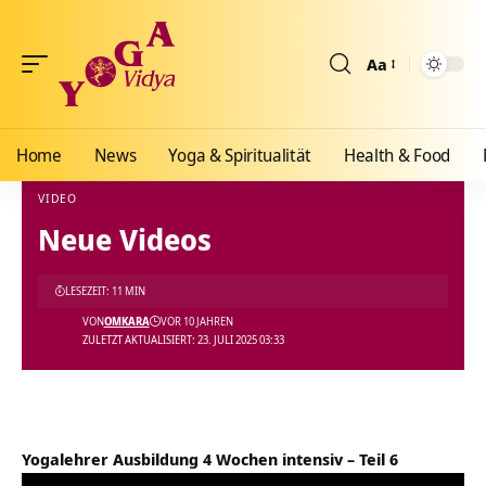
Aa
Größenänderun
Home
News
Yoga & Spiritualität
Health & Food
VIDEO
Neue Videos
Yoga Vidya Blog - Yoga, Meditation und Ayurveda
>
Blog
>
Videos
>
Video
>
Neue Vid
LESEZEIT: 11 MIN
VON
OMKARA
VOR 10 JAHREN
ZULETZT AKTUALISIERT: 23. JULI 2025 03:33
Yogalehrer Ausbildung 4 Wochen intensiv – Teil 6