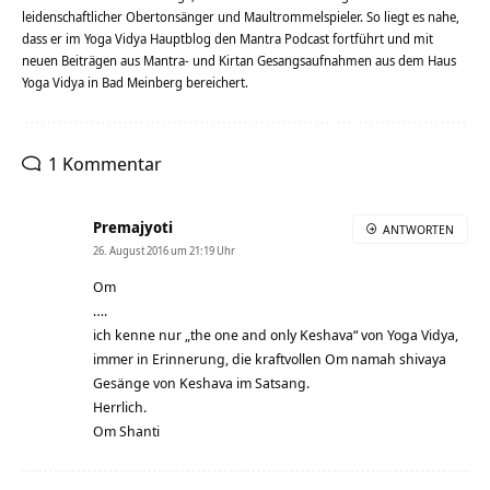
leidenschaftlicher Obertonsänger und Maultrommelspieler. So liegt es nahe,
dass er im Yoga Vidya Hauptblog den Mantra Podcast fortführt und mit
neuen Beiträgen aus Mantra- und Kirtan Gesangsaufnahmen aus dem Haus
Yoga Vidya in Bad Meinberg bereichert.
1 Kommentar
Premajyoti
ANTWORTEN
26. August 2016 um 21:19 Uhr
Om
….
ich kenne nur „the one and only Keshava“ von Yoga Vidya,
immer in Erinnerung, die kraftvollen Om namah shivaya
Gesänge von Keshava im Satsang.
Herrlich.
Om Shanti