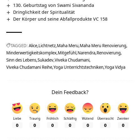
130. Geburtstag von Swami Sivananda
Dringlichkeit der Spiritualität
Der Körper und seine Abfallprodukte VC 158
TAGGED:
Alice
Lichtnetz
Maha Meru
Maha Meru Renovierung
Minderwertigkeitskomplex
Mitgefühl
Narendra
Renovierung
Sinn des Lebens
Sukadev
Viveka Chudamani
Viveka Chudamani Reihe
Yoga Unterrichtstechniken
Yoga Vidya
Dein Feedback?
Liebe
Traurig
Fröhlich
Schläfrig
Wütend
Überrascht
Zwinker
0
0
0
0
0
0
0