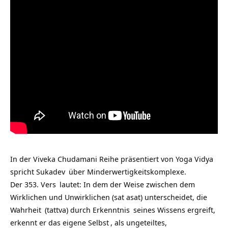
In der Viveka Chudamani Reihe präsentiert von
Yoga Vidya
spricht
Sukadev
über Minderwertigkeitskomplexe.
Der
353. Vers
lautet: In dem der Weise zwischen dem
Wirklichen und Unwirklichen (sat asat) unterscheidet, die
Wahrheit
(tattva) durch
Erkenntnis
seines Wissens ergreift,
erkennt er das eigene
Selbst
, als ungeteiltes,