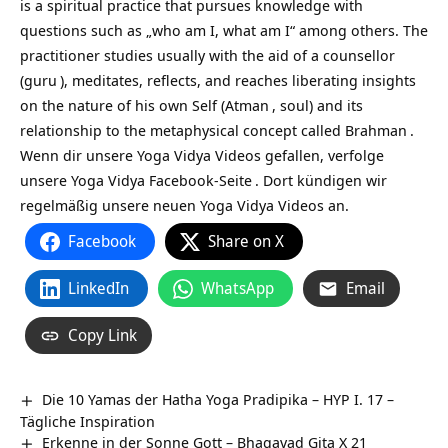
is a spiritual practice that pursues knowledge with
questions such as „who am I, what am I“ among others. The
practitioner studies usually with the aid of a counsellor
(
guru
), meditates, reflects, and reaches liberating insights
on the nature of his own Self (
Atman
, soul) and its
relationship to the metaphysical concept called
Brahman
.
Wenn dir unsere Yoga Vidya Videos gefallen, verfolge
unsere
Yoga Vidya Facebook-Seite
. Dort kündigen wir
regelmäßig unsere neuen Yoga Vidya Videos an.
Facebook
Share on X
LinkedIn
WhatsApp
Email
Copy Link
Die 10 Yamas der Hatha Yoga Pradipika – HYP I. 17 –
Tägliche Inspiration
Erkenne in der Sonne Gott – Bhagavad Gita X 21