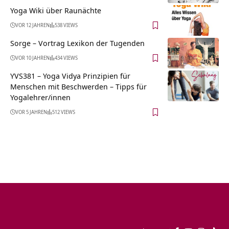
Yoga Wiki über Raunächte
VOR 12 JAHREN
538 VIEWS
Sorge – Vortrag Lexikon der Tugenden
VOR 10 JAHREN
434 VIEWS
YVS381 – Yoga Vidya Prinzipien für
Menschen mit Beschwerden – Tipps für
Yogalehrer/innen
VOR 5 JAHREN
512 VIEWS