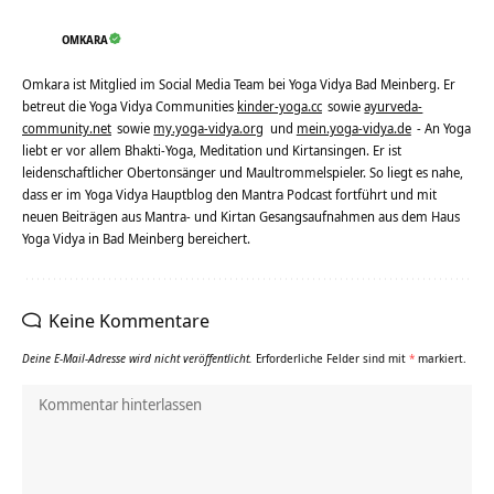
OMKARA
Omkara ist Mitglied im Social Media Team bei Yoga Vidya Bad Meinberg. Er
betreut die Yoga Vidya Communities
kinder-yoga.cc
sowie
ayurveda-
community.net
sowie
my.yoga-vidya.org
und
mein.yoga-vidya.de
- An Yoga
liebt er vor allem Bhakti-Yoga, Meditation und Kirtansingen. Er ist
leidenschaftlicher Obertonsänger und Maultrommelspieler. So liegt es nahe,
dass er im Yoga Vidya Hauptblog den Mantra Podcast fortführt und mit
neuen Beiträgen aus Mantra- und Kirtan Gesangsaufnahmen aus dem Haus
Yoga Vidya in Bad Meinberg bereichert.
Keine Kommentare
Deine E-Mail-Adresse wird nicht veröffentlicht.
Erforderliche Felder sind mit
*
markiert.