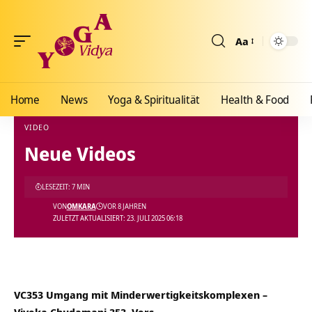
Aa
Größenänderun
Home
News
Yoga & Spiritualität
Health & Food
VIDEO
Neue Videos
Yoga Vidya Blog - Yoga, Meditation und Ayurveda
>
Blog
>
Videos
>
Video
>
Neue Vid
LESEZEIT: 7 MIN
VON
OMKARA
VOR 8 JAHREN
ZULETZT AKTUALISIERT: 23. JULI 2025 06:18
VC353 Umgang mit Minderwertigkeitskomplexen –