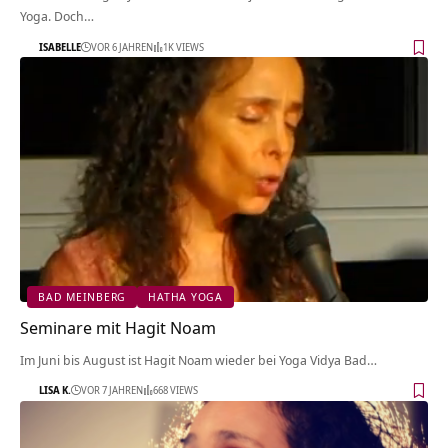
Yoga. Doch…
ISABELLE
VOR 6 JAHREN
1K VIEWS
BAD MEINBERG
HATHA YOGA
Seminare mit Hagit Noam
Im Juni bis August ist Hagit Noam wieder bei Yoga Vidya Bad…
LISA K.
VOR 7 JAHREN
668 VIEWS