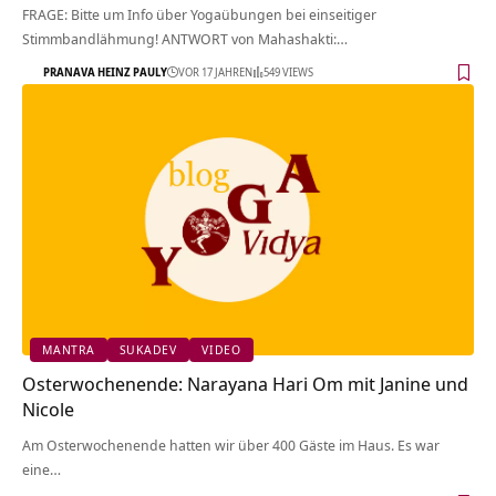
FRAGE: Bitte um Info über Yogaübungen bei einseitiger
Stimmbandlähmung! ANTWORT von Mahashakti:…
PRANAVA HEINZ PAULY
VOR 17 JAHREN
549 VIEWS
MANTRA
SUKADEV
VIDEO
Osterwochenende: Narayana Hari Om mit Janine und
Nicole
Am Osterwochenende hatten wir über 400 Gäste im Haus. Es war
eine…