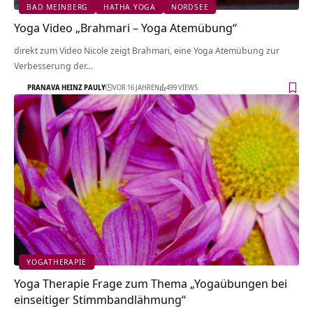
BAD MEINBERG
HATHA YOGA
NORDSEE
Yoga Video „Brahmari – Yoga Atemübung“
direkt zum Video Nicole zeigt Brahmari, eine Yoga Atemübung zur
Verbesserung der…
PRANAVA HEINZ PAULY
VOR 16 JAHREN
499 VIEWS
YOGATHERAPIE
Yoga Therapie Frage zum Thema „Yogaübungen bei
einseitiger Stimmbandlähmung“