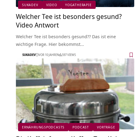
SUKADEV
VIDEO
YOGATHERAPIE
Welcher Tee ist besonders gesund?
Video Antwort
Welcher Tee ist besonders gesund?? Das ist eine
wichtige Frage. Hier bekommst…
SUKADEV
VOR 10 JAHREN
597 VIEWS
ERNÄHRUNGSPODCASTS
PODCAST
VORTRÄGE