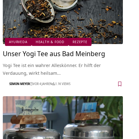
AYURVEDA
HEALTH & FOOD
REZEPTE
Unser Yogi Tee aus Bad Meinberg
Yogi Tee ist ein wahrer Alleskönner. Er hilft der
Verdauung, wirkt heilsam…
SIMON MEYER
VOR 4 JAHREN
1.1K VIEWS