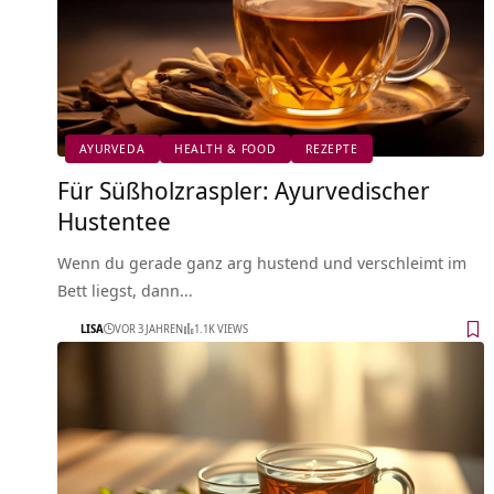
AYURVEDA
HEALTH & FOOD
REZEPTE
Für Süßholzraspler: Ayurvedischer
Hustentee
Wenn du gerade ganz arg hustend und verschleimt im
Bett liegst, dann…
LISA
VOR 3 JAHREN
1.1K VIEWS