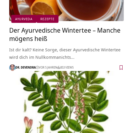
AYURVEDA
REZEPTE
Der Ayurvedische Wintertee – Manche
mögens heiß
Ist dir kalt? Keine Sorge, dieser Ayurvedische Wintertee
wird dich im Nullkommanichts…
DR. DEVENDRA
VOR 5 JAHREN
853 VIEWS