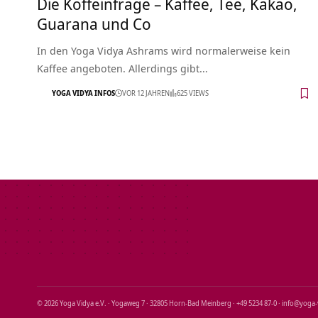
Die Koffeinfrage – Kaffee, Tee, Kakao,
Guarana und Co
In den Yoga Vidya Ashrams wird normalerweise kein
Kaffee angeboten. Allerdings gibt…
YOGA VIDYA INFOS
VOR 12 JAHREN
625 VIEWS
© 2026 Yoga Vidya e.V. · Yogaweg 7 · 32805 Horn‑Bad Meinberg · +49 5234 87‑0 · info@yoga