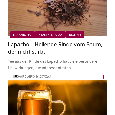
ERNÄHRUNG
HEALTH & FOOD
REZEPTE
Lapacho – Heilende Rinde vom Baum,
der nicht stirbt
Tee aus der Rinde des Lapacho hat viele besondere
Heilwirkungen, die interessantesten…
HU
VOR 3 JAHREN
1.2K VIEWS