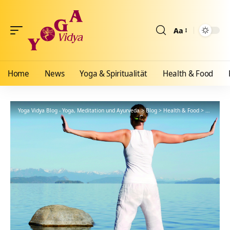
Aa
Größenänderun
Home
News
Yoga & Spiritualität
Health & Food
Yoga Vidya Blog - Yoga, Meditation und Ayurveda
>
Blog
>
Health & Food
>
Ayurveda