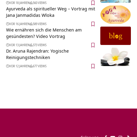
VOR 18 JAHREN
560 VIEWS
Ayurveda als spiritueller Weg – Vortrag mit
Jana Janmadidas Wloka
VOR 16 JAHREN
589 VIEWS
Wie ernähren sich die Menschen am
gesündesten? Video Vortrag
VOR 13 JAHREN
373 VIEWS
Dr. Aruna Rajendran: Yogische
Reinigungstechniken
VOR 12 JAHREN
677 VIEWS