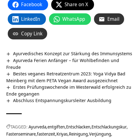
Facebook
Share on X
LinkedIn
WhatsApp
Email
Copy Link
Ayurvedisches Konzept zur Stärkung des Immunsystems
Ayurveda Ferien Anfänger – für Wohlbefinden und
Freude
Bestes veganes Retreatzentrum 2023: Yoga Vidya Bad
Meinberg mit dem PETA Vegan Award ausgezeichnet
Erstes Prüfungswochende im Westerwald erfolgreich zu
Ende gegangen
Abschluss Entspannungskursleiter Ausbildung
TAGGED:
Ayurveda
entgiften
Entschlacken
Entschlackungskur
Fastenseminare
fastenzeit
Kriyas
Reinigung
Verjüngung