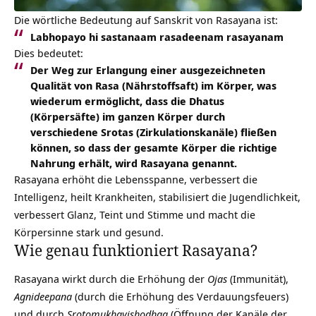
Die wörtliche Bedeutung auf Sanskrit von Rasayana ist:
Labhopayo hi sastanaam rasadeenam rasayanam
Dies bedeutet:
Der Weg zur Erlangung einer ausgezeichneten
Qualität von Rasa (Nährstoffsaft) im Körper, was
wiederum ermöglicht, dass die Dhatus
(Körpersäfte) im ganzen Körper durch
verschiedene Srotas (Zirkulationskanäle) fließen
können, so dass der gesamte Körper die richtige
Nahrung erhält, wird Rasayana genannt.
Rasayana erhöht die Lebensspanne, verbessert die
Intelligenz, heilt Krankheiten, stabilisiert die Jugendlichkeit,
verbessert Glanz, Teint und Stimme und macht die
Körpersinne stark und gesund.
Wie genau funktioniert Rasayana?
Rasayana wirkt durch die Erhöhung der
Ojas
(Immunität),
Agnideepana
(durch die Erhöhung des Verdauungsfeuers)
und durch
Srotomukhavishodhaa
(Öffnung der Kanäle der