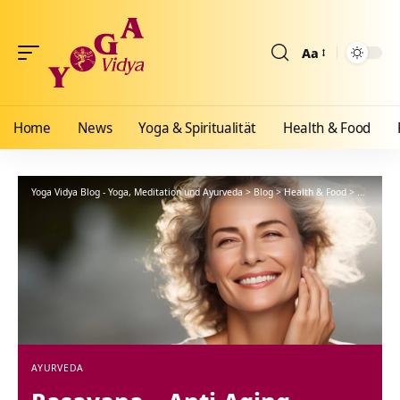
Aa
Größenänderun
Home
News
Yoga & Spiritualität
Health & Food
Yoga Vidya Blog - Yoga, Meditation und Ayurveda
>
Blog
>
Health & Food
>
Ayurveda
AYURVEDA