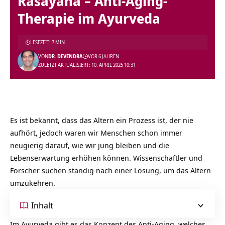
Rasayana – Anti-Aging-
Therapie im Ayurveda
LESEZEIT: 7 MIN
VON
DR. DEVENDRA
VOR 6 JAHREN
ZULETZT AKTUALISIERT: 10. APRIL 2025 10:31
Es ist bekannt, dass das Altern ein Prozess ist, der nie
aufhört, jedoch waren wir Menschen schon immer
neugierig darauf, wie wir jung bleiben und die
Lebenserwartung erhöhen können. Wissenschaftler und
Forscher suchen ständig nach einer Lösung, um das Altern
umzukehren.
Inhalt
Im Ayurveda gibt es das Konzept des Anti-Aging, welches