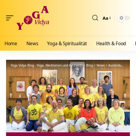
Aa
Größenänderun
Home
News
Yoga & Spiritualität
Health & Food
Yoga Vidya Blog - Yoga, Meditation und Ayurveda
>
Blog
>
News
>
Ausbildungen
>
Ab