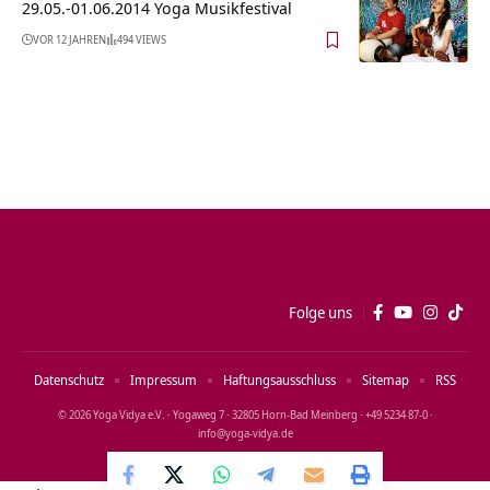
29.05.-01.06.2014 Yoga Musikfestival
VOR 12 JAHREN
494 VIEWS
Folge uns
Datenschutz
Impressum
Haftungsausschluss
Sitemap
RSS
© 2026 Yoga Vidya e.V. · Yogaweg 7 · 32805 Horn‑Bad Meinberg · +49 5234 87‑0 ·
info@yoga‑vidya.de