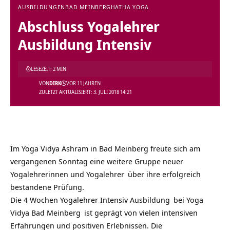
AUSBILDUNGEN
BAD MEINBERG
HATHA YOGA
Abschluss Yogalehrer
Ausbildung Intensiv
LESEZEIT: 2 MIN
VON
DIRK
VOR 11 JAHREN
ZULETZT AKTUALISIERT: 3. JULI 2018 14:21
Im
Yoga Vidya Ashram
in Bad Meinberg freute sich am
vergangenen Sonntag eine weitere Gruppe neuer
Yogalehrerinnen und Yogalehrer
über ihre erfolgreich
bestandene Prüfung.
Die
4 Wochen Yogalehrer Intensiv Ausbildung
bei
Yoga
Vidya Bad Meinberg
ist geprägt von vielen intensiven
Erfahrungen und positiven Erlebnissen. Die