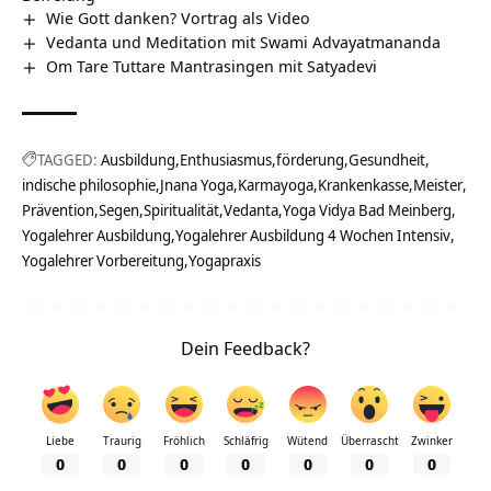
Wie Gott danken? Vortrag als Video
Vedanta und Meditation mit Swami Advayatmananda
Om Tare Tuttare Mantrasingen mit Satyadevi
TAGGED:
Ausbildung
Enthusiasmus
förderung
Gesundheit
indische philosophie
Jnana Yoga
Karmayoga
Krankenkasse
Meister
Prävention
Segen
Spiritualität
Vedanta
Yoga Vidya Bad Meinberg
Yogalehrer Ausbildung
Yogalehrer Ausbildung 4 Wochen Intensiv
Yogalehrer Vorbereitung
Yogapraxis
Dein Feedback?
Liebe
Traurig
Fröhlich
Schläfrig
Wütend
Überrascht
Zwinker
0
0
0
0
0
0
0