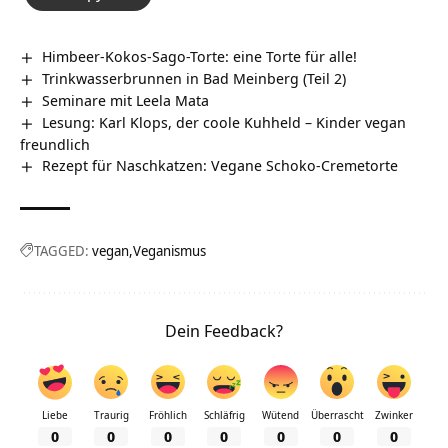
Himbeer-Kokos-Sago-Torte: eine Torte für alle!
Trinkwasserbrunnen in Bad Meinberg (Teil 2)
Seminare mit Leela Mata
Lesung: Karl Klops, der coole Kuhheld – Kinder vegan
freundlich
Rezept für Naschkatzen: Vegane Schoko-Cremetorte
TAGGED:
vegan
Veganismus
Dein Feedback?
Liebe
Traurig
Fröhlich
Schläfrig
Wütend
Überrascht
Zwinker
0
0
0
0
0
0
0