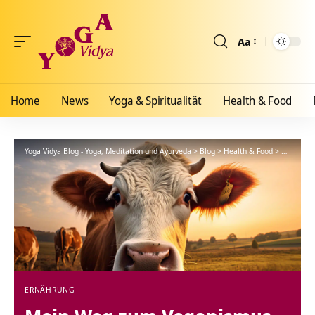
Aa
Größenänderun
Home
News
Yoga & Spiritualität
Health & Food
Yoga Vidya Blog - Yoga, Meditation und Ayurveda
>
Blog
>
Health & Food
>
Ernährun
ERNÄHRUNG