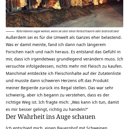
Kühe können sogar weinen, wenn sie über einen Verlust trauern oder bedrückt sind.
Außerdem sei es für die Umwelt als Ganzes eher belastend.
Was er damit meinte, fand ich dann nach längerem
Forschen nach und nach heraus. Es entstand das Gefühl in
mir, dass ich irgendetwas grundlegend
verändern
muss. Ich
versuchte infolgedessen, nichts mehr mit Fleisch zu kaufen.
Manchmal entdeckte ich Fleischinhalte auf der Zutatenliste
und musste dann schweren Herzens oft das Produkt
meiner Begierde zurück ins Regal stellen. Das war sehr
schwierig, aber ich begann zu verstehen, dass es der
richtige Weg ist. Ich fragte mich: „Was kann ich tun, damit
es mir besser gelingt,
richtig zu handeln
?“
Der Wahrheit ins Auge schauen
Ich
entschied
mich, einen Bauernhof mit Schweinen