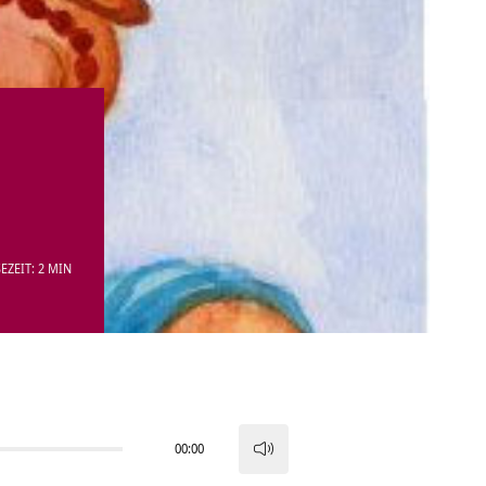
EZEIT: 2 MIN
00:00
Pfeiltasten