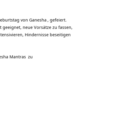
Hoch/Runter
benutzen,
um
Geburtstag von
Ganesha
, gefeiert.
die
ut geeignet, neue Vorsätze zu fassen,
Lautstärke
ntensivieren, Hindernisse beseitigen
zu
regeln.
esha Mantras
zu