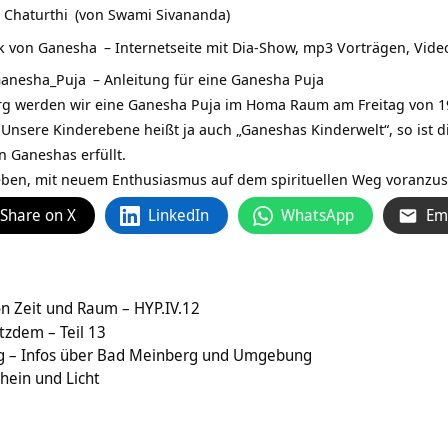
 Chaturthi
(von Swami Sivananda)
k von Ganesha
– Internetseite mit Dia-Show, mp3 Vorträgen, Vid
/Ganesha_Puja
– Anleitung für eine
Ganesha Puja
rg werden wir eine Ganesha Puja im Homa Raum am Freitag von 1
nsere Kinderebene heißt ja auch „Ganeshas Kinderwelt“, so ist 
Ganeshas erfüllt.
ben, mit neuem Enthusiasmus auf dem spirituellen Weg voranzus
Share on X
LinkedIn
WhatsApp
Em
on Zeit und Raum – HYP.IV.12
tzdem – Teil 13
g – Infos über Bad Meinberg und Umgebung
chein und Licht