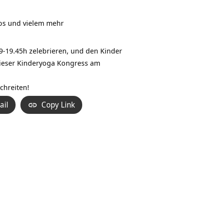
eos und vielem mehr
9-19.45h zelebrieren, und den
Kinder
dieser Kinderyoga Kongress am
chreiten!
ail
Copy Link