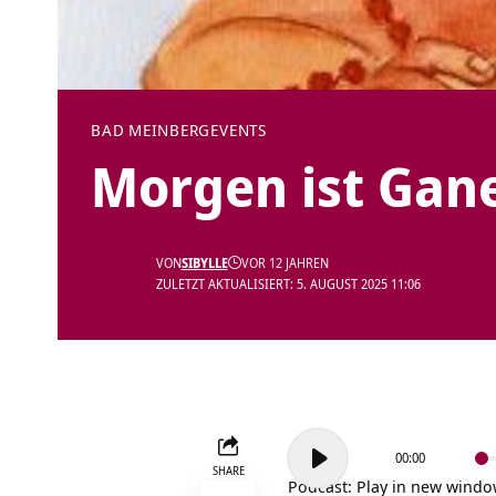
BAD MEINBERG
EVENTS
Morgen ist Gan
VON
SIBYLLE
VOR 12 JAHREN
ZULETZT AKTUALISIERT: 5. AUGUST 2025 11:06
Audio-
00:00
Player
SHARE
Podcast:
Play in new wind