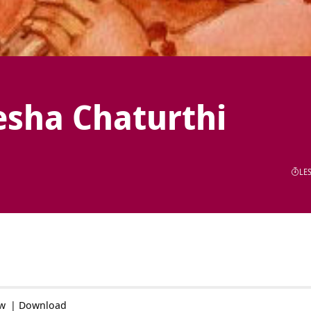
esha Chaturthi
LES
ow
|
Download