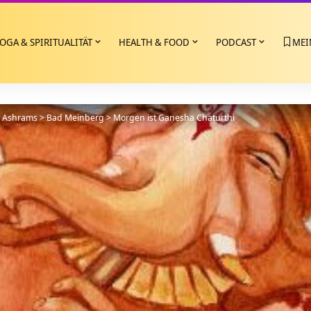
OGA & SPIRITUALITÄT
HEALTH & FOOD
PODCAST
MEI
>
Ashrams
>
Bad Meinberg
>
Morgen ist Ganesha Chaturthi