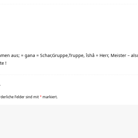
mmen aus; = gana = Schar,Gruppe,Truppe, îshâ = Herr, Meister – al
te !
r
rderliche Felder sind mit
*
markiert.