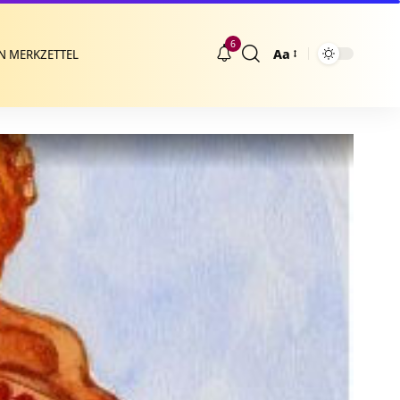
6
Aa
N MERKZETTEL
Größenänderung