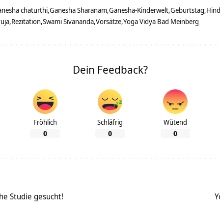
anesha chaturthi
Ganesha Sharanam
Ganesha-Kinderwelt
Geburtstag
Hind
uja
Rezitation
Swami Sivananda
Vorsätze
Yoga Vidya Bad Meinberg
Dein Feedback?
Fröhlich
Schläfrig
Wütend
0
0
0
he Studie gesucht!
Y