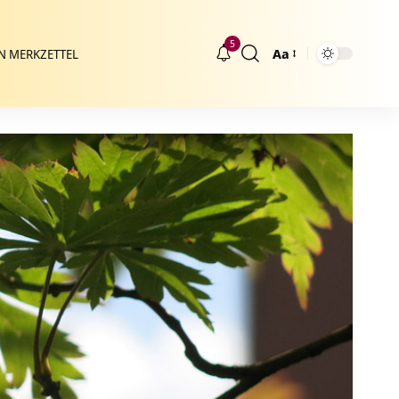
5
Aa
N MERKZETTEL
Größenänderung