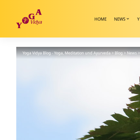
HOME
NEWS
Y
Yoga Vidya Blog - Yoga, Meditation und Ayurveda
>
Blog
>
News