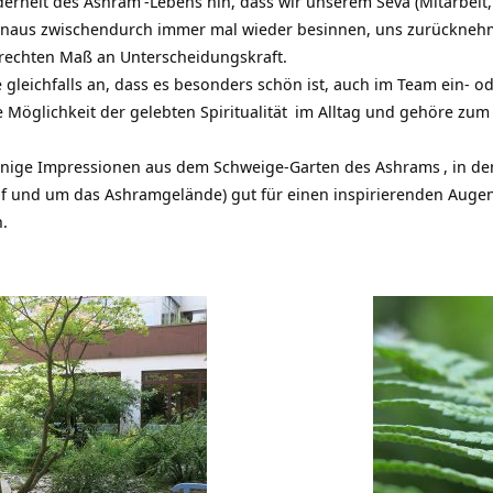
derheit des
Ashram
-Lebens hin, dass wir unserem Seva (Mitarbeit
naus zwischendurch immer mal wieder besinnen, uns zurücknehme
rechten Maß an Unterscheidungskraft.
 gleichfalls an, dass es besonders schön ist, auch im Team ein- o
te Möglichkeit der gelebten
Spiritualität
im Alltag und gehöre zum
einige Impressionen aus dem Schweige-Garten des
Ashrams
, in d
uf und um das Ashramgelände) gut für einen inspirierenden Auge
n.