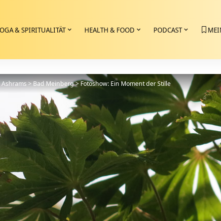
OGA & SPIRITUALITÄT
HEALTH & FOOD
PODCAST
MEI
>
Ashrams
>
Bad Meinberg
>
Fotoshow: Ein Moment der Stille