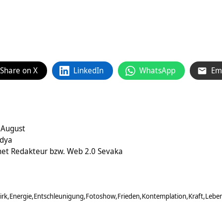
Share on X
LinkedIn
WhatsApp
Em
 August
idya
rnet Redakteur bzw. Web 2.0 Sevaka
irk
Energie
Entschleunigung
Fotoshow
Frieden
Kontemplation
Kraft
Lebe