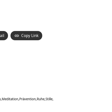
ail
Copy Link
n
Meditation
Prävention
Ruhe
Stille