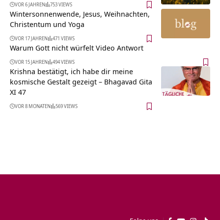
VOR 6 JAHREN
753 VIEWS
Wintersonnenwende, Jesus, Weihnachten,
Christentum und Yoga
VOR 17 JAHREN
471 VIEWS
Warum Gott nicht würfelt Video Antwort
VOR 15 JAHREN
494 VIEWS
Krishna bestätigt, ich habe dir meine
kosmische Gestalt gezeigt – Bhagavad Gita
XI 47
VOR 8 MONATEN
569 VIEWS