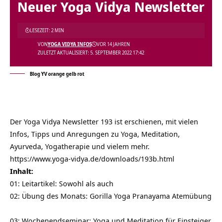
Neuer Yoga Vidya Newsletter
LESEZEIT: 2 MIN
VON
YOGA VIDYA INFOS
VOR 14 JAHREN
ZULETZT AKTUALISIERT: 5. SEPTEMBER 2022 17:42
Blog YV orange gelb rot
Der Yoga Vidya Newsletter 193 ist erschienen, mit vielen
Infos, Tipps und Anregungen zu Yoga, Meditation,
Ayurveda, Yogatherapie und vielem mehr.
https://www.yoga-vidya.de/downloads/193b.html
Inhalt:
01: Leitartikel: Sowohl als auch
02: Übung des Monats: Gorilla Yoga Pranayama Atemübung
03: Wochenendseminar: Yoga und Meditation für Einsteiger