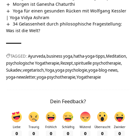
Morgen ist Ganesha Chaturthi
Yoga für einen gesunden Rücken mit Wolfgang Kessler
| Yoga Vidya Ashram
34 Gelassenheit durch philosophische Fragestellung:
Was ist die Welt?
TAGGED:
Ayurveda
business yoga
hatha-yoga-tipps
Meditation
psychologische Yogatherapie
Rezept
spirituelle psychotherapie
Sukadev
vegetarisch
Yoga
yoga psychologie
yoga-blog-news
yoga-newsletter
yoga-psychotherapie
Yogatherapie
Dein Feedback?
Liebe
Traurig
Fröhlich
Schläfrig
Wütend
Überrascht
Zwinker
0
0
0
0
0
0
0