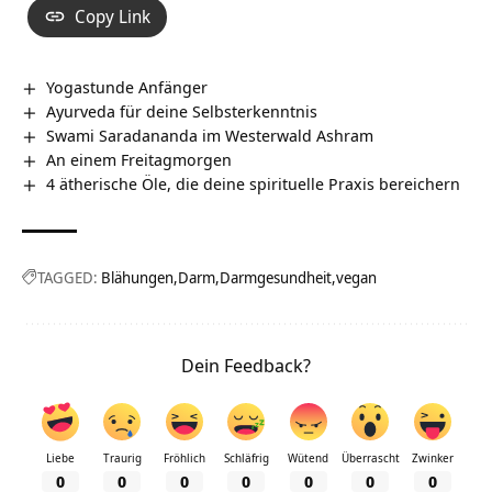
Copy Link
Yogastunde Anfänger
Ayurveda für deine Selbsterkenntnis
Swami Saradananda im Westerwald Ashram
An einem Freitagmorgen
4 ätherische Öle, die deine spirituelle Praxis bereichern
TAGGED:
Blähungen
Darm
Darmgesundheit
vegan
Dein Feedback?
Liebe
Traurig
Fröhlich
Schläfrig
Wütend
Überrascht
Zwinker
0
0
0
0
0
0
0