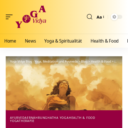
Aa
Größenänderun
Home
News
Yoga & Spiritualität
Health & Food
Yoga Vidya Blog - Yoga, Meditation und Ayurveda
>
Blog
>
Health & Food
>
Ayurveda
AYURVEDA
ERNÄHRUNG
HATHA YOGA
HEALTH & FOOD
YOGATHERAPIE