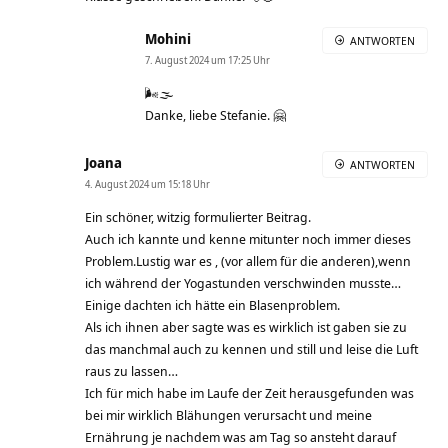
Mohini
ANTWORTEN
7. August 2024 um 17:25 Uhr
🌬🌫
Danke, liebe Stefanie. 🤗
Joana
ANTWORTEN
4. August 2024 um 15:18 Uhr
Ein schöner, witzig formulierter Beitrag.
Auch ich kannte und kenne mitunter noch immer dieses
Problem.Lustig war es , (vor allem für die anderen),wenn
ich während der Yogastunden verschwinden musste…
Einige dachten ich hätte ein Blasenproblem.
Als ich ihnen aber sagte was es wirklich ist gaben sie zu
das manchmal auch zu kennen und still und leise die Luft
raus zu lassen…
Ich für mich habe im Laufe der Zeit herausgefunden was
bei mir wirklich Blähungen verursacht und meine
Ernährung je nachdem was am Tag so ansteht darauf